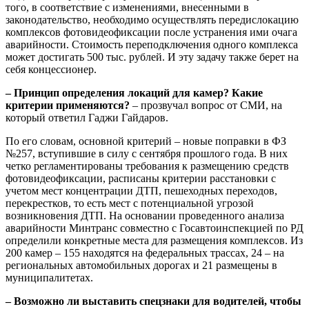
того, в соответствие с изменениями, внесенными в
законодательство, необходимо осуществлять передислокацию
комплексов фотовидеофиксации после устранения ими очага
аварийности. Стоимость переподключения одного комплекса
может достигать 500 тыс. рублей. И эту задачу также берет на
себя концессионер.
– Принцип определения локаций для камер? Какие
критерии применяются?
– прозвучал вопрос от СМИ, на
который ответил Гаджи Гайдаров.
По его словам, основной критерий – новые поправки в ФЗ
№257, вступившие в силу с сентября прошлого года. В них
четко регламентированы требования к размещению средств
фотовидеофиксации, расписаны критерии расстановки с
учетом мест концентрации ДТП, пешеходных переходов,
перекрестков, то есть мест с потенциальной угрозой
возникновения ДТП. На основании проведенного анализа
аварийности Минтранс совместно с Госавтоинспекцией по РД
определили конкретные места для размещения комплексов. Из
200 камер – 155 находятся на федеральных трассах, 24 – на
региональных автомобильных дорогах и 21 размещены в
муниципалитетах.
– Возможно ли выставить спецзнаки для водителей, чтобы