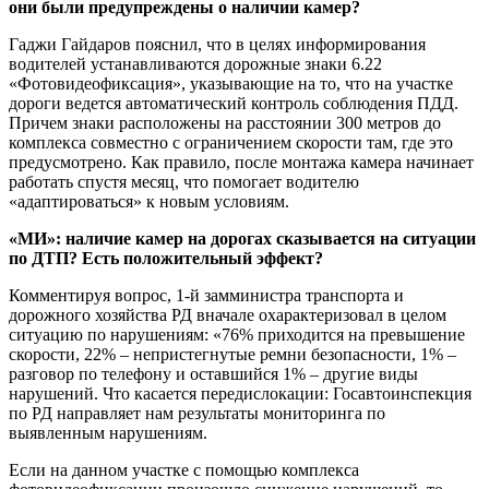
они были предупреждены о наличии камер?
Гаджи Гайдаров пояснил, что в целях информирования
водителей устанавливаются дорожные знаки 6.22
«Фотовидеофиксация», указывающие на то, что на участке
дороги ведется автоматический контроль соблюдения ПДД.
Причем знаки расположены на расстоянии 300 метров до
комплекса совместно с ограничением скорости там, где это
предусмотрено. Как правило, после монтажа камера начинает
работать спустя месяц, что помогает водителю
«адаптироваться» к новым условиям.
«МИ»: наличие камер на дорогах сказывается на ситуации
по ДТП? Есть положительный эффект?
Комментируя вопрос, 1-й замминистра транспорта и
дорожного хозяйства РД вначале охарактеризовал в целом
ситуацию по нарушениям: «76% приходится на превышение
скорости, 22% – непристегнутые ремни безопасности, 1% –
разговор по телефону и оставшийся 1% – другие виды
нарушений. Что касается передислокации: Госавтоинспекция
по РД направляет нам результаты мониторинга по
выявленным нарушениям.
Если на данном участке с помощью комплекса