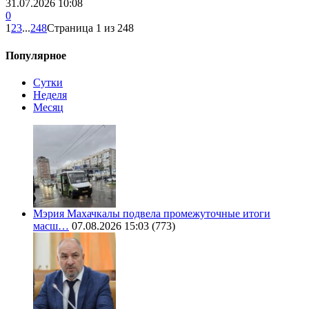
31.07.2026 10:08
0
1
2
3
...
248
Страница 1 из 248
Популярное
Сутки
Неделя
Месяц
Мэрия Махачкалы подвела промежуточные итоги
масш…
07.08.2026 15:03
(773)