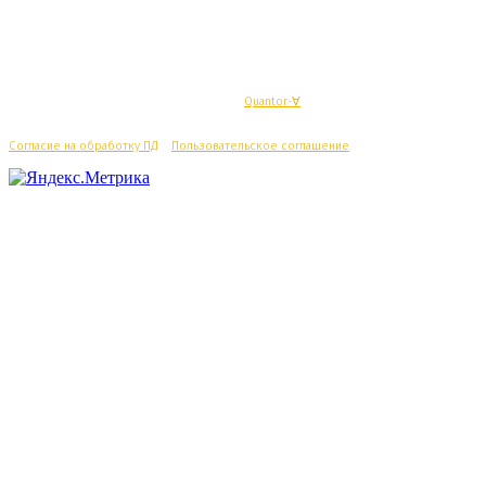
© Махачкалинские известия - Разработка
Quantor-∀
Согласие на обработку ПД
/
Пользовательское соглашение