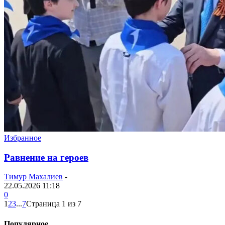
Избранное
Равнение на героев
Тимур Махалиев
-
22.05.2026 11:18
0
1
2
3
...
7
Страница 1 из 7
Популярное