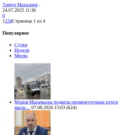
Тимур Махалиев
-
24.07.2025 11:36
0
1
2
3
4
Страница 1 из 4
Популярное
Сутки
Неделя
Месяц
Мэрия Махачкалы подвела промежуточные итоги
масш…
07.08.2026 15:03
(624)