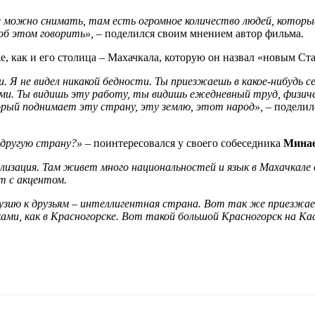
все можно снимать, там есть огромное количество людей, которы
об этом говорить», –
поделился своим мнением автор фильма.
е, как и его столица – Махачкала, которую он назвал «новым Ст
 Я не видел никакой бедности. Ты приезжаешь в какое-нибудь с
ми. Ты видишь эту работу, ты видишь ежедневный труд, физич
рый поднимает эту страну, эту землю, этот народ», –
поделилс
 другую страну?» –
поинтересовался у своего собеседника
Мина
лизация. Там живет много национальностей и язык в Махачкале 
т с акцентом.
узию к друзьям – интеллигентная страна. Вот так же приезжае
ами, как в Красногорске. Вот такой большой Красногорск на Ка