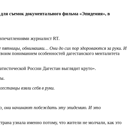
для съемок документального фильма «Эпидемия», в
впечатлениями журналист RT.
е пятницы, обнимашки… Они до сих пор здороваются за руки. И
своим пониманием особенностей дагестанского менталитета
татистической России Дагестан выглядит круто».
ты.
естанцы взяли себя в руки.
его, они начинают побеждать эту эпидемию. И это
трана узнала именно потому, что жители не молчали, как это