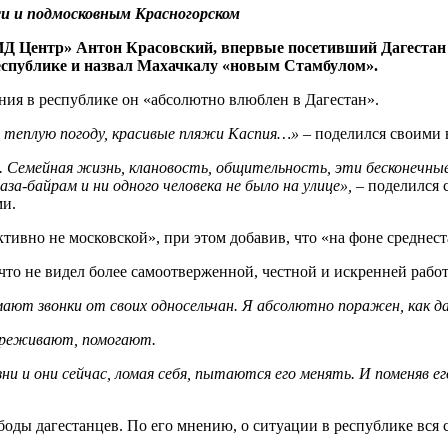
и и подмосковным Красногорском
Д Центр» Антон Красовский, впервые посетивший Дагестан 
еспублике и назвал Махачкалу «новым Стамбулом».
ния в республике он «абсолютно влюблен в Дагестан».
 теплую погоду, красивые пляжи Каспия…» –
поделился своими 
. Семейная жизнь, клановость, общительность, эти бесконечны
за-байрам и ни одного человека не было на улице», –
поделился 
ми.
ктивно не московской», при этом добавив, что «на фоне среднес
 что не видел более самоотверженной, честной и искренней рабо
ют звонки от своих односельчан. Я абсолютно поражен, как даг
переживают, помогают.
ни и они сейчас, ломая себя, пытаются его менять. И поменяв 
оды дагестанцев. По его мнению, о ситуации в республике вся с