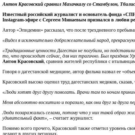
Антон Красовский сравнил Махачкалу со Стамбулом, Тбилис
Известный российский журналист и основатель фонда «СПИ
Instagram-эфире с Сергеем Минаевым признался в любви р
Автор «Эпидемии» рассказал, что после трехдневного пребыва
«Видел я исключительно доброжелательный народ, прекрасную
«Традиционные ценности Дагестан не погубили, но подставили
то, что происходит сейчас, для них трагично. Был праздник Ура
Антон Красовский
, сравнив жителей республики с итальянца
Говоря о дагестанской медицине, автор фильма назвал ее «объе
Красовский высоко оценил труд дагестанских медиков, сказав,
«Люди хотят друг другу помогать. Врачи там по ночам принима
Меня абсолютно восхитило и поразило, как они друг за друга 
Люди позаражались селами, потому что у них такой образ жиз
удивительный факт»,
– считает журналист.
Помимо всего прочего, Красовский также отметил уровень своб
делают в других регионах.