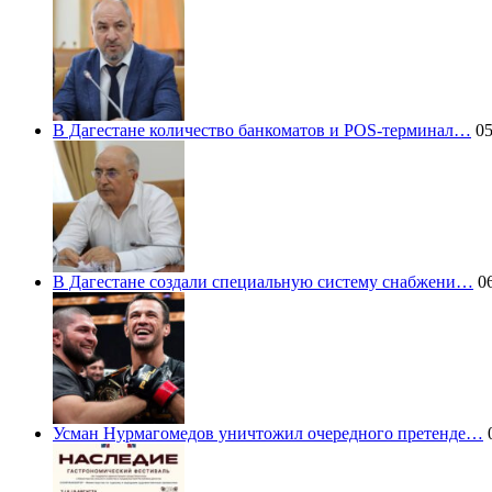
В Дагестане количество банкоматов и POS-терминал…
05
В Дагестане создали специальную систему снабжени…
06
Усман Нурмагомедов уничтожил очередного претенде…
0