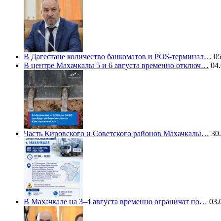
В Дагестане количество банкоматов и POS-терминал…
05
В центре Махачкалы 5 и 6 августа временно отключ…
04.
Часть Кировского и Советского районов Махачкалы…
30.
В Махачкале на 3–4 августа временно ограничат по…
03.