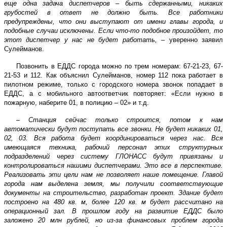
еще одна задача диспетчеров – быть сдержанными, никаких
грубостей в ответ не должно быть. Все работники
предупреждены, что они выступают от имени главы города, и
подобные случаи исключены. Если что-то подобное произойдет, то
этот диспетчер у нас не будет работать, –
уверенно заявил
Сулейманов.
Позвонить в ЕДДС города можно по трем номерам: 67-21-23, 67-
21-53 и 112. Как объяснил Сулейманов, номер 112 пока работает в
пилотном режиме, только с городского номера звонок попадает в
ЕДДС, а с мобильного автоответчик повторяет: «Если нужно в
пожарную, наберите 01, в полицию – 02» и т.д.
–
Станция сейчас только строится, потом к нам
автоматически будут поступать все звонки. Не будет никаких 01,
02, 03. Вся работа будет координироваться через нас. Вся
имеющаяся техника, рабочий персонал этих структурных
подразделений через систему ГЛОНАСС будут привязаны и
контролироваться нашими диспетчерами. Это все в перспективе.
Реализовать эти цели нам не позволяет наше помещение. Главой
города нам выделена земля, мы получили соответствующие
документы на строительство, разработан проект. Здание будет
построено на
480 кв. м
, более
120 кв. м
будет рассчитано на
операционный зал. В прошлом году на развитие ЕДДС было
заложено 20 млн рублей, но из-за финансовых проблем города