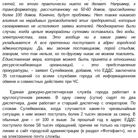
сетей, но этого практически никто не делает. Например, к
трансформатору, рассчитанному на 50-60 домов, присоединены
более 100 домов. Конечно, будут проблемы. Нет также никакого
влияния на нерадивых руководителей этих предприятий, которые
своевременно не исполняют заявки жителей. Неоднократно были
случаи, когда целые микрорайоны сутками оставались без воды,
электричества, газа. Это вообще ни в какие рамки не
укладывается. А все претензии поступают в адрес городской
администрации. Да, мы звоним поставщикам, порой стыдим,
говорим, что так нельзя, но по-другому никак не можем повлиять.
Единственная мера, которая может быть принята в отношении
ресурсоснабжающих организаций, – это представление
прокуратуры,
– заявил Сулейманов, добавив, что ЕДДС заключила
35 соглашений со всеми службами города об информационном
обмене и совместных действиях при ЧС.
Единая дежурно-диспетчерская служба города работает в
круглосуточном режиме. В одну смену (сутки) сидят по два
диспетчера, днем работает и старший диспетчер с оператором. По
словам Сулейманова, когда случаются какие-то чрезвычайные
ситуации, к ним может поступать более 2 тысяч звонков за смену. В
обычные дни – от 100 и выше. За прошлый год в адрес ЕДДС
поступило более 58 тысяч обращений, причем не только на горячую
линию и сайт городской администрации (в раздел «Фотофакт»), но и
на электронную почту службы.