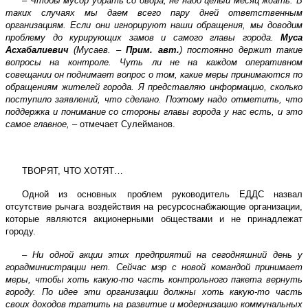
–
Чтобы мусор убрать со двора, не надо целый месяц ждать. В
таких случаях мы даем всего пару дней ответственным
организациям. Если они игнорируют наши обращения, мы доводим
проблему до курирующих замов и самого главы города.
Муса
Асхабалиевич
(Мусаев. –
Прим. авт.
) постоянно держит такие
вопросы на контроле. Чуть ли не на каждом оперативном
совещании он поднимает вопрос о том, какие меры принимаются по
обращениям жителей города. Я представляю информацию, сколько
поступило заявлений, что сделано. Поэтому надо отметить, что
поддержка и понимание со стороны главы города у нас есть, и это
самое главное,
– отмечает Сулейманов.
ТВОРЯТ, ЧТО ХОТЯТ…
Одной из основных проблем руководитель ЕДДС назвал
отсутствие рычага воздействия на ресурсоснабжающие организации,
которые являются акционерными обществами и не принадлежат
городу.
–
Ни одной акции этих предприятий на сегодняшний день у
горадминистрации нет. Сейчас мэр с новой командой принимает
меры, чтобы хоть какую-то часть контрольного пакета вернуть
городу. По идее эти организации должны хоть какую-то часть
своих доходов тратить на развитие и модернизацию коммунальных