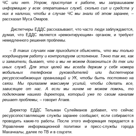
ЧС или нет. Утром, приступая к работе, мы запрашиваем
информацию у всех оперативных служб, сколько сил и средств у
них в наличии, чтобы в случае ЧС мы знали об этом заранее,
–
рассказал Муса Омаров.
Диспетчеры ЕДДС рассказывают, что часто люди заблуждаются,
думая, что ЕДДС является «ремонтирующим» органом, и требуют
немедленного решения проблемы.
–
В таких случаях нам приходится объяснять, что мы только
координируем работу и контролируем исполнение. Точно так же, как
и заявители, бывает, что и мы не можем дозвониться до тех или
иных служб. Для этих целей мы всегда держим у себя номера
мобильных телефонов руководителей или диспетчеров
ресурсоснабжающих организаций и УК, чтобы быть постоянно на
связи. Мы прилагаем максимум усилий, чтобы сделать все,
зависящее от нас. А если мы ничем не можем помочь, то
подключаем нашего директора, который уже по своим каналам
решает проблемы,
– говорит Атаев.
Директор ЕДДС Тельман Сулейманов добавил, что сейчас
ресурсопоставляющие службы заранее сообщают, если собираются
проводить какие-то работы. После этого информация передается в
Управление информационной политики и пресс-службы города
Махачкалы, далее по ТВ и в соцсети.