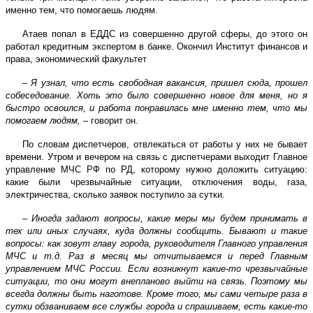
именно тем, что помогаешь людям.
Атаев попал в ЕДДС из совершенно другой сферы, до этого он
работал кредитным экспертом в банке. Окончил Институт финансов и
права, экономический факультет
–
Я узнал, что есть свободная вакансия, пришел сюда, прошел
собеседование. Хоть это было совершенно новое для меня, но я
быстро освоился, и работа понравилась мне именно тем, что мы
помогаем людям,
– говорит он.
По словам диспетчеров, отвлекаться от работы у них не бывает
времени. Утром и вечером на связь с диспетчерами выходит Главное
управление МЧС РФ по РД, которому нужно доложить ситуацию:
какие были чрезвычайные ситуации, отключения воды, газа,
электричества, сколько заявок поступило за сутки.
–
Иногда задают вопросы, какие меры мы будем принимать в
тех или иных случаях, куда должны сообщить. Бывают и такие
вопросы: как зовут главу города, руководителя Главного управления
МЧС и т.д. Раз в месяц мы отчитываемся и перед Главным
управлением МЧС России. Если возникнут какие-то чрезвычайные
ситуации, то они могут внепланово выйти на связь. Поэтому мы
всегда должны быть наготове. Кроме того, мы сами четыре раза в
сутки обзваниваем все службы города и спрашиваем, есть какие-то