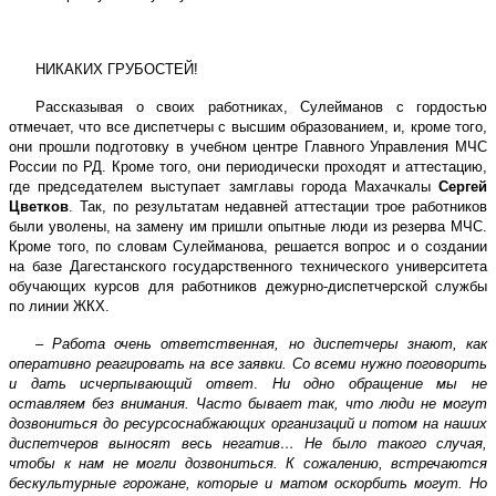
НИКАКИХ ГРУБОСТЕЙ!
Рассказывая о своих работниках, Сулейманов с гордостью
отмечает, что все диспетчеры с высшим образованием, и, кроме того,
они прошли подготовку в учебном центре Главного Управления МЧС
России по РД. Кроме того, они периодически проходят и аттестацию,
где председателем выступает замглавы города Махачкалы
Сергей
Цветков
. Так, по результатам недавней аттестации трое работников
были уволены, на замену им пришли опытные люди из резерва МЧС.
Кроме того, по словам Сулейманова, решается вопрос и о создании
на базе Дагестанского государственного технического университета
обучающих курсов для работников дежурно-диспетчерской службы
по линии ЖКХ.
– Работа
очень ответственная, но диспетчеры знают, как
оперативно реагировать на все заявки. Со всеми нужно поговорить
и дать исчерпывающий ответ
.
Ни одно обращение мы не
оставляем без внимания. Часто бывает так, что люди не могут
дозвониться до ресурсоснабжающих организаций и потом на наших
диспетчеров выносят весь негатив… Не было такого случая,
чтобы к нам не могли дозвониться. К сожалению, встречаются
бескультурные горожане, которые и матом оскорбить могут. Но