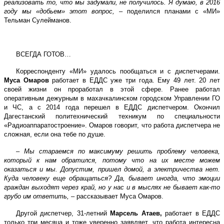
реализовать то, что мы задумали, не получилось. Я думаю, в 2016
году мы «добьем» этот вопрос,
– поделился планами с «МИ»
Тельман Сулейманов.
ВСЕГДА ГОТОВ…
Корреспонденту «МИ» удалось пообщаться и с диспетчерами.
Муса Омаров
работает в ЕДДС уже три года. Ему 49 лет. 20 лет
своей жизни он проработал в этой сфере. Ранее работал
оперативным дежурным в махачкалинском городском Управлении ГО
и ЧС, а с 2014 года перешел в ЕДДС диспетчером. Окончил
Дагестанский политехнический техникум по специальности
«Радиоаппаратостроение». Омаров говорит, что работа диспетчера не
сложная, если она тебе по душе.
–
Мы стараемся по максимуму решить проблему человека,
который к нам обратился, потому что на их месте можем
оказаться и мы. Допустим, пришел домой, а электричества нет.
Куда человеку еще обращаться? Да, бывает иногда, что эмоции
граждан выходят через край, но у нас и в мыслях не бывает как-то
грубо им ответить,
– рассказывает Муса Омаров.
Другой диспетчер, 31-летний
Марсель Атаев,
работает в ЕДДС
только три месяца и тоже уверенно заявляет, что работа интересна