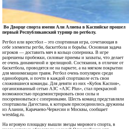
Во Дворце спорта имени Али Алиева в Каспийске прошел
первый Республиканский турнир по регболу.
Регбол или врестбол – это спортивная игра, сочетающая в
себе элементы регби, баскетбола и борьбы. Основная задача
игроков — доставить мяч в кольцо соперника. В игре
разрешены пробежки, силовые приемы и захваты, что делает
ее очень динамичной и зрелищной. Состязания, в отличие от
баскетбола, проводятся не на паркете, а на мягком покрытии
для минимизации травм. Регбол очень популярен среди
единоборцев, и почти в каждой спортшколе есть свои
сложившиеся команды. Для девяти из них «Кубок Каспия»,
организованный сетью АЗС «АЗС Plus», стал прекрасной
возможностью продемонстрировать свои силы и
посоревноваться с соперниками. Шесть команд представляли
спортшколы Дагестана, к которым присоединились дружины
из Алании, Карачаево-Черкесии и Москвы, сообщает
wrestdag.ru.
На игровую площадку вышли звезды мирового спорта, в