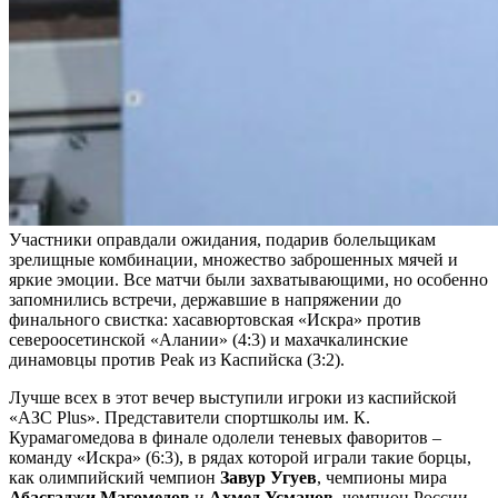
Участники оправдали ожидания, подарив болельщикам
зрелищные комбинации, множество заброшенных мячей и
яркие эмоции. Все матчи были захватывающими, но особенно
запомнились встречи, державшие в напряжении до
финального свистка: хасавюртовская «Искра» против
североосетинской «Алании» (4:3) и махачкалинские
динамовцы против Peak из Каспийска (3:2).
Лучше всех в этот вечер выступили игроки из каспийской
«АЗС Plus». Представители спортшколы им. К.
Курамагомедова в финале одолели теневых фаворитов –
команду «Искра» (6:3), в рядах которой играли такие борцы,
как олимпийский чемпион
Завур Угуев
, чемпионы мира
Абасгаджи Магомедов
и
Ахмед Усманов
, чемпион России