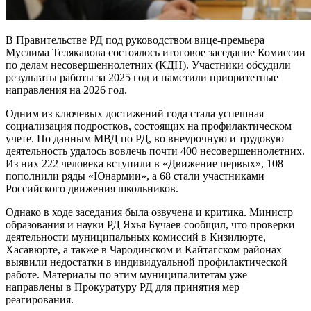
В Правительстве РД под руководством вице-премьера
Муслима Телякавова состоялось итоговое заседание Комиссии
по делам несовершеннолетних (КДН). Участники обсудили
результаты работы за 2025 год и наметили приоритетные
направления на 2026 год.
Одним из ключевых достижений года стала успешная
социализация подростков, состоящих на профилактическом
учете. По данным МВД по РД, во внеурочную и трудовую
деятельность удалось вовлечь почти 400 несовершеннолетних.
Из них 222 человека вступили в «Движение первых», 108
пополнили ряды «Юнармии», а 68 стали участниками
Российского движения школьников.
Однако в ходе заседания была озвучена и критика. Министр
образования и науки РД Яхья Бучаев сообщил, что проверки
деятельности муниципальных комиссий в Кизилюрте,
Хасавюрте, а также в Чародинском и Кайтагском районах
выявили недостатки в индивидуальной профилактической
работе. Материалы по этим муниципалитетам уже
направлены в Прокуратуру РД для принятия мер
реагирования.