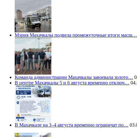
Мэрия Махачкалы подвела промежуточные итоги масш…
Команда администрации Махачкалы завоевала золото…
0
В центре Махачкалы 5 и 6 августа временно отключ…
04.
В Махачкале на 3–4 августа временно ограничат по…
03.