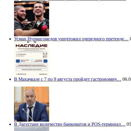
Усман Нурмагомедов уничтожил очередного претенде…
0
В Махачкале с 7 по 9 августа пройдет гастрономич…
06.0
В Дагестане количество банкоматов и POS-терминал…
05