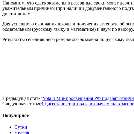
Напомним, что сдать экзамены в резервные сроки могут девяти
уважительным причинам (при наличии документального подтве
дисциплинам.
Для успешного окончания школы и получения аттестата об ос
обязательным (русскому языку и математике) и двум по выбору.
Результаты сегодняшнего резервного экзамена по русскому язы
Предыдущая статья
Yota и Минпросвещения РФ подарят отличн
Следующая статья
В Дагестане стартовала вторая смена в заго
Популярное
Сутки
Неделя