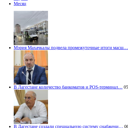
Месяц
Мэрия Махачкалы подвела промежуточные итоги масш…
В Дагестане количество банкоматов и POS-терминал…
05
В Дагестане создали специальную систему снабжени…
06