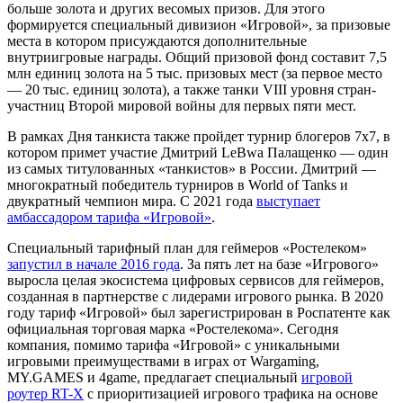
больше золота и других весомых призов. Для этого
формируется специальный дивизион «Игровой», за призовые
места в котором присуждаются дополнительные
внутриигровые награды. Общий призовой фонд составит 7,5
млн единиц золота на 5 тыс. призовых мест (за первое место
— 20 тыс. единиц золота), а также танки VIII уровня стран-
участниц Второй мировой войны для первых пяти мест.
В рамках Дня танкиста также пройдет турнир блогеров 7х7, в
котором примет участие Дмитрий LeBwa Палащенко — один
из самых титулованных «танкистов» в России. Дмитрий —
многократный победитель турниров в World of Tanks и
двукратный чемпион мира. С 2021 года
выступает
амбассадором тарифа «Игровой»
.
Специальный тарифный план для геймеров «Ростелеком»
запустил в начале 2016 года
. За пять лет на базе «Игрового»
выросла целая экосистема цифровых сервисов для геймеров,
созданная в партнерстве с лидерами игрового рынка. В 2020
году тариф «Игровой» был зарегистрирован в Роспатенте как
официальная торговая марка «Ростелекома». Сегодня
компания, помимо тарифа «Игровой» с уникальными
игровыми преимуществами в играх от Wargaming,
MY.GAMES и 4game, предлагает специальный
игровой
роутер RT-X
с приоритизацией игрового трафика на основе