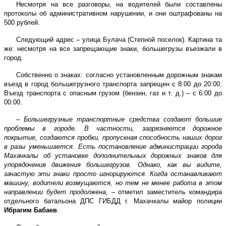
Несмотря на все разговоры, на водителей были составлены
протоколы об административном нарушении, и они оштрафованы на
500 рублей.
Следующий адрес – улица Булача (Степной поселок). Картина та
же: несмотря на все запрещающие знаки, большегрузы въезжали в
город.
Собственно о знаках: согласно установленным дорожным знакам
въезд в город большегрузного транспорта запрещен с 8:00 до 20:00.
Въезд транспорта с опасным грузом (бензин, газ и т. д.) – с 6:00 до
00:00.
– Большегрузные транспортные средства создают большие
проблемы в городе. В частности, загрязняется дорожное
покрытие, создаются пробки, пропускная способность наших дорог
в разы уменьшается. Есть постановление администрации города
Махачкалы об установке дополнительных дорожных знаков для
упорядочения движения большегрузов. Однако, как вы видите,
зачастую эти знаки просто игнорируются. Когда останавливают
машину, водители возмущаются, но тем не менее работа в этом
направлении будет продолжена
, – отметил заместитель командира
отдельного батальона ДПС ГИБДД г. Махачкалы майор полиции
Ибрагим Бабаев
.