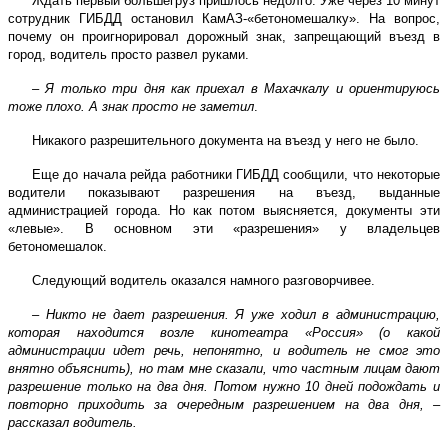
Ждать первый большегруз пришлось недолго. Уже через 10 минут
сотрудник ГИБДД остановил КамАЗ-«бетономешалку». На вопрос,
почему он проигнорировал дорожный знак, запрещающий въезд в
город, водитель просто развел руками.
– Я только три дня как приехал в Махачкалу и ориентируюсь
тоже плохо. А знак просто не заметил
.
Никакого разрешительного документа на въезд у него не было.
Еще до начала рейда работники ГИБДД сообщили, что некоторые
водители показывают разрешения на въезд, выданные
администрацией города. Но как потом выясняется, документы эти
«левые». В основном эти «разрешения» у владельцев
бетономешалок.
Следующий водитель оказался намного разговорчивее.
– Никто не дает разрешения. Я уже ходил в администрацию,
которая находится возле кинотеатра «Россия» (о какой
администрации идет речь, непонятно, и водитель не смог это
внятно объяснить), но там мне сказали, что частным лицам дают
разрешение только на два дня. Потом нужно 10 дней подождать и
повторно приходить за очередным разрешением на два дня, –
рассказал водитель.