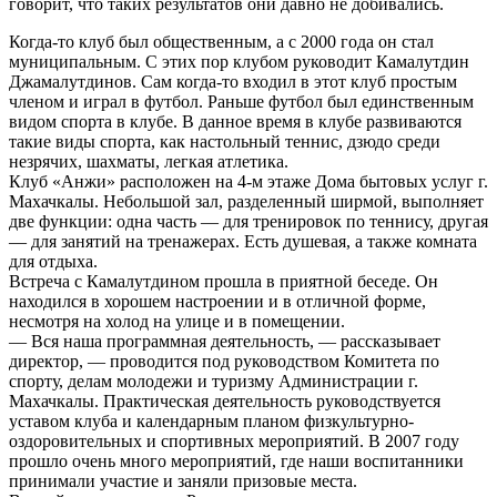
говорит, что таких результатов они давно не добивались.
Когда-то клуб был общественным, а с 2000 года он стал
муниципальным. С этих пор клубом руководит Камалутдин
Джамалутдинов. Сам когда-то входил в этот клуб простым
членом и играл в футбол. Раньше футбол был единственным
видом спорта в клубе. В данное время в клубе развиваются
такие виды спорта, как настольный теннис, дзюдо среди
незрячих, шахматы, легкая атлетика.
Клуб «Анжи» расположен на 4-м этаже Дома бытовых услуг г.
Махачкалы. Небольшой зал, разделенный ширмой, выполняет
две функции: одна часть — для тренировок по теннису, другая
— для занятий на тренажерах. Есть душевая, а также комната
для отдыха.
Встреча с Камалутдином прошла в приятной беседе. Он
находился в хорошем настроении и в отличной форме,
несмотря на холод на улице и в помещении.
— Вся наша программная деятельность, — рассказывает
директор, — проводится под руководством Комитета по
спорту, делам молодежи и туризму Администрации г.
Махачкалы. Практическая деятельность руководствуется
уставом клуба и календарным планом физкультурно-
оздоровительных и спортивных мероприятий. В 2007 году
прошло очень много мероприятий, где наши воспитанники
принимали участие и заняли призовые места.