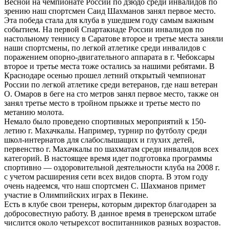
Весной на чемпионате России по дзюдо среди инвалидов по
зрению наш спортсмен Саид Шахманов занял первое место.
Эта победа стала для клуба в ушедшем году самым важным
событием. На первой Спартакиаде России инвалидов по
настольному теннису в Саратове второе и третье места заняли
наши спортсмены, по легкой атлетике среди инвалидов с
поражением опорно-двигательного аппарата в г. Чебоксары
второе и третье места тоже остались за нашими ребятами. В
Краснодаре осенью прошел летний открытый чемпионат
России по легкой атлетике среди ветеранов, где наш ветеран
О. Омаров в беге на сто метров занял первое место, также он
занял третье место в тройном прыжке и третье место по
метанию молота.
Немало было проведено спортивных мероприятий к 150-
летию г. Махачкалы. Например, турнир по футболу среди
школ-интернатов для слабослышащих и глухих детей,
первенство г. Махачкалы по шахматам среди инвалидов всех
категорий. В настоящее время идет подготовка программы
спортивно — оздоровительной деятельности клуба на 2008 г.
c учетом расширения сети всех видов спорта. В этом году
очень надеемся, что наш спортсмен C. Шахманов примет
участие в Олимпийских играх в Пекине.
Есть в клубе свои тренеры, которым директор благодарен за
добросовестную работу. В данное время в тренерском штабе
числится около четырехсот воспитанников разных возрастов.