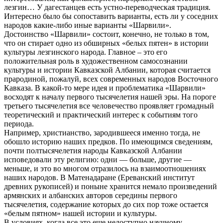
лезгин… У дагестанцев есть устно-переводческая традиция.
Интересно было бы сопоставить варианты, есть ли у соседних
народов какие-либо иные варианты «Шарвили».
Достоинство «Шарвили» состоит, конечно, не только в том,
что он стирает одно из обширных «белых пятен» в истории
культуры лезгинского народа. Главное – это его
положительная роль в художественном самосознании
культуры и истории Кавказской Албании, которая считается
прародиной, пожалуй, всех современных народов Восточного
Кавказа. В какой-то мере идея и проблематика «Шарвили»
восходят к началу первого тысячелетия нашей эры. На пороге
третьего тысячелетия все человечество проявляет громадный
теоретический и практический интерес к событиям того
периода.
Например, христианство, зародившееся именно тогда, не
обошло историю наших предков. По имеющимся сведениям,
почти полтысячелетия народы Кавказской Албании
исповедовали эту религию: одни — больше, другие —
меньше, и это во многом отразилось на взаимоотношениях
наших народов. В Матенадаране (Ереванский институт
древних рукописей) и поныне хранится немало произведений
армянских и албанских авторов середины первого
тысячелетия, содержание которых до сих пор тоже остается
«белым пятном» нашей истории и культуры.
В условиях, когда все это еще недоступно научному