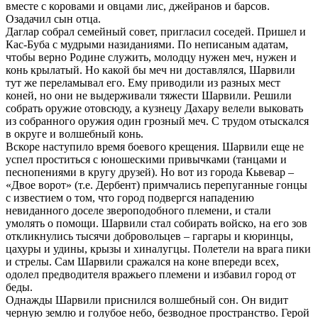
вместе с коровами и овцами лис, джейранов и барсов.
Озадачил сын отца.
Даглар собрал семейный совет, пригласил соседей. Пришел и
Кас-Буба с мудрыми назиданиями. По неписаным адатам,
чтобы верно Родине служить, молодцу нужен меч, нужен и
конь крылатый. Но какой бы меч ни доставлялся, Шарвили
тут же переламывал его. Ему приводили из разных мест
коней, но они не выдерживали тяжести Шарвили. Решили
собрать оружие отовсюду, а кузнецу Дахару велели выковать
из собранного оружия один грозный меч. С трудом отыскался
в округе и волшебный конь.
Вскоре наступило время боевого крещения. Шарвили еще не
успел проститься с юношескими привычками (танцами и
песнопениями в кругу друзей). Но вот из города Кьвевар –
«Двое ворот» (т.е. Дербент) примчались перепуганные гонцы
с известием о том, что город подвергся нападению
невиданного доселе звероподобного племени, и стали
умолять о помощи. Шарвили стал собирать войско, на его зов
откликнулись тысячи добровольцев – гаргары и кюринцы,
цахуры и удины, крызы и хиналугцы. Полетели на врага пики
и стрелы. Сам Шарвили сражался на коне впереди всех,
одолел предводителя вражьего племени и избавил город от
беды.
Однажды Шарвили приснился волшебный сон. Он видит
черную землю и голубое небо, безводное пространство. Герой