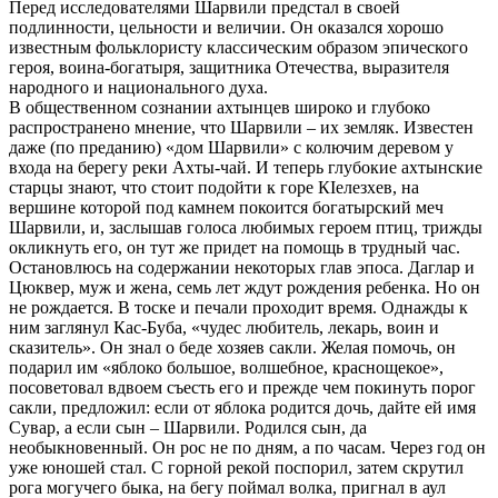
Перед исследователями Шарвили предстал в своей
подлинности, цельности и величии. Он оказался хорошо
известным фольклористу классическим образом эпического
героя, воина-богатыря, защитника Отечества, выразителя
народного и национального духа.
В общественном сознании ахтынцев широко и глубоко
распространено мнение, что Шарвили – их земляк. Известен
даже (по преданию) «дом Шарвили» с колючим деревом у
входа на берегу реки Ахты-чай. И теперь глубокие ахтынские
старцы знают, что стоит подойти к горе КIелезхев, на
вершине которой под камнем покоится богатырский меч
Шарвили, и, заслышав голоса любимых героем птиц, трижды
окликнуть его, он тут же придет на помощь в трудный час.
Остановлюсь на содержании некоторых глав эпоса. Даглар и
Цюквер, муж и жена, семь лет ждут рождения ребенка. Но он
не рождается. В тоске и печали проходит время. Однажды к
ним заглянул Кас-Буба, «чудес любитель, лекарь, воин и
сказитель». Он знал о беде хозяев сакли. Желая помочь, он
подарил им «яблоко большое, волшебное, краснощекое»,
посоветовал вдвоем съесть его и прежде чем покинуть порог
сакли, предложил: если от яблока родится дочь, дайте ей имя
Сувар, а если сын – Шарвили. Родился сын, да
необыкновенный. Он рос не по дням, а по часам. Через год он
уже юношей стал. С горной рекой поспорил, затем скрутил
рога могучего быка, на бегу поймал волка, пригнал в аул