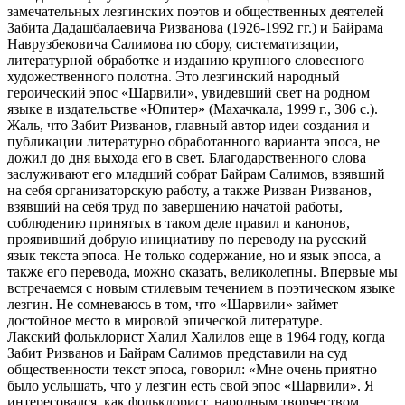
замечательных лезгинских поэтов и общественных деятелей
Забита Дадашбалаевича Ризванова (1926-1992 гг.) и Байрама
Наврузбековича Салимова по сбору, систематизации,
литературной обработке и изданию крупного словесного
художественного полотна. Это лезгинский народный
героический эпос «Шарвили», увидевший свет на родном
языке в издательстве «Юпитер» (Махачкала, 1999 г., 306 с.).
Жаль, что Забит Ризванов, главный автор идеи создания и
публикации литературно обработанного варианта эпоса, не
дожил до дня выхода его в свет. Благодарственного слова
заслуживают его младший собрат Байрам Салимов, взявший
на себя организаторскую работу, а также Ризван Ризванов,
взявший на себя труд по завершению начатой работы,
соблюдению принятых в таком деле правил и канонов,
проявивший добрую инициативу по переводу на русский
язык текста эпоса. Не только содержание, но и язык эпоса, а
также его перевода, можно сказать, великолепны. Впервые мы
встречаемся с новым стилевым течением в поэтическом языке
лезгин. Не сомневаюсь в том, что «Шарвили» займет
достойное место в мировой эпической литературе.
Лакский фольклорист Халил Халилов еще в 1964 году, когда
Забит Ризванов и Байрам Салимов представили на суд
общественности текст эпоса, говорил: «Мне очень приятно
было услышать, что у лезгин есть свой эпос «Шарвили». Я
интересовался, как фольклорист, народным творчеством