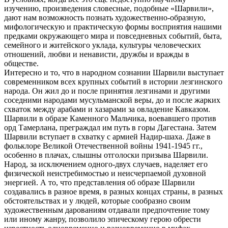
изучению, произведения словесные, подобные «Шарвили»,
дают нам возможность познать художественно-образную,
мифологическую и практическую формы восприятия нашими
предками окружающего мира и повседневных событий, быта,
семейного и житейского уклада, культуры человеческих
отношений, любви и ненависти, дружбы и вражды в
обществе.
Интересно и то, что в народном сознании Шарвили выступает
современником всех крупных событий в истории лезгинского
народа. Он жил до и после принятия лезгинами и другими
соседними народами мусульманской веры, до и после жарких
схваток между арабами и хазарами за овладение Кавказом.
Шарвили в образе Каменного Мальчика, воевавшего против
орд Тамерлана, преграждал им путь в горы Дагестана. Затем
Шарвили вступает в схватку с армией Надир-шаха. Даже в
фольклоре Великой Отечественной войны 1941-1945 гг.,
особенно в плачах, слышны отголоски призыва Шарвили.
Народ, за исключением одного-двух случаев, наделяет его
физической неистребимостью и неисчерпаемой духовной
энергией. А то, что представления об образе Шарвили
создавались в разное время, в разных концах страны, в разных
обстоятельствах и у людей, которые сообразно своим
художественным дарованиям отдавали предпочтение тому
или иному жанру, позволило эпическому герою обрести