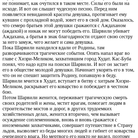
не понимает, как очутился в таком месте. Силы его были на
исходе. И вот он слышит чудесную песню. Перед ним
появляется невиданной красоты девушка, протягивает ему
кувшин с прохладной водой, зовет его в свой дом. Оказалось,
что семеро братьев этой девушки сражаются с Аждаханом
(аждахой) и никак не могут победить его. Шарвили убивает
Аждахана, а братья в знак благодарности отдают свою сестру
за него замуж, чего желает и сама девушка.
Пока Шарвили находился вдали от Родины, там
разворачиваются трагические события. Опять напал враг во
главе с Хизри-Меликом, захватившим город Худат. Кас-Буба
понял, что надо идти на поиски Шарвили. И вот он застает
его в обществе молодой девушки. Начинает укорять его в том,
что он не спешит защитить Родину, попавшую в беду.
Шарвили мчится в Худат, вступает в битву с хитрым Хизри-
Меликом, раскрывает его коварство и побеждает в честном
бою.
Потом Шарвили женится, переживает трагическую смерть
своих родителей и жены, мстит врагам, помогает людям в
строительстве мостов и дорог, в других трудоемких
хозяйственных делах, женится вторично, чем вызывает
осуждение соплеменников, вновь и вновь сражается с
иноземными захватчиками, совершает путешествие в Страну
льдов, вызволяет из беды многих людей и гибнет от коварства
очередного врага. Но мертвого его никто не видел, поэтому