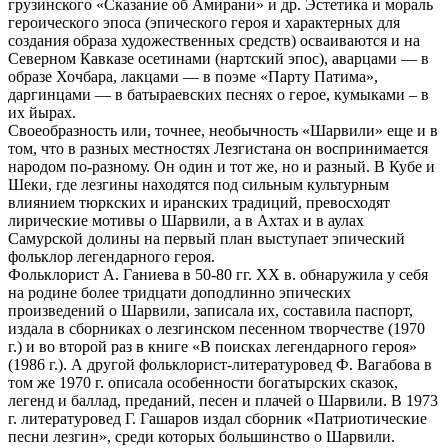
грузинского «Сказание об Амирани» и др. Эстетика и мораль
героического эпоса (эпического героя и характерных для
создания образа художественных средств) осваиваются и на
Северном Кавказе осетинами (нартский эпос), аварцами — в
образе Хочбара, лакцами — в поэме «Парту Патима»,
даргинцами — в батыраевских песнях о герое, кумыками – в
их йырах.
Своеобразность или, точнее, необычность «Шарвили» еще и в
том, что в разных местностях Лезгистана он воспринимается
народом по-разному. Он один и тот же, но и разный. В Кубе и
Шеки, где лезгины находятся под сильным культурным
влиянием тюркских и иранских традиций, превосходят
лирические мотивы о Шарвили, а в Ахтах и в аулах
Самурской долины на первый план выступает эпический
фольклор легендарного героя.
Фольклорист А. Ганиева в 50-80 гг. XX в. обнаружила у себя
на родине более тридцати доподлинно эпических
произведений о Шарвили, записала их, составила паспорт,
издала в сборниках о лезгинском песенном творчестве (1970
г.) и во второй раз в книге «В поисках легендарного героя»
(1986 г.). А другой фольклорист-литературовед Ф. Вагабова в
том же 1970 г. описала особенности богатырских сказок,
легенд и баллад, преданий, песен и плачей о Шарвили. В 1973
г. литературовед Г. Гашаров издал сборник «Патриотические
песни лезгин», среди которых большинство о Шарвили.