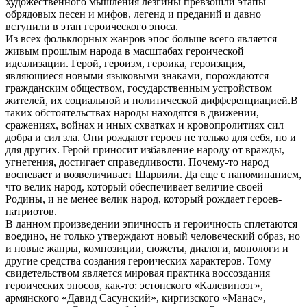
художественного мышления лезгины превзошли этапы
обрядовых песен и мифов, легенд и преданий и давно
вступили в этап героического эпоса.
Из всех фольклорных жанров эпос больше всего является
живым прошлым народа в масштабах героической
идеализации. Герой, героизм, героика, героизация,
являющиеся новыми языковыми знаками, порождаются
гражданским обществом, государственным устройством
жителей, их социальной и политической дифференциацией.В
таких обстоятельствах народы находятся в движении,
сражениях, войнах и иных схватках и кровопролитиях сил
добра и сил зла. Они рождают героев не только для себя, но и
для других. Герой приносит избавление народу от вражды,
угнетения, достигает справедливости. Почему-то народ
воспевает и возвеличивает Шарвили. Да еще с напоминанием,
что велик народ, который обеспечивает величие своей
Родины, и не менее велик народ, который рождает героев-
патриотов.
В данном произведении эпичность и героичность сплетаются
воедино, не только утверждают новый человеческий образ, но
и новые жанры, композиции, сюжеты, диалоги, монологи и
другие средства создания героических характеров. Тому
свидетельством является мировая практика воссоздания
героических эпосов, как-то: эстонского «Калевипоэг»,
армянского «Давид Сасунский», киргизского «Манас»,