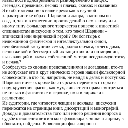
известность одновременно и разновременно в мифах,
легендах, преданиях, песнях и плачах, сказках и сказаниях.
Это обстоятельство в наше время как в научной
характеристике образа Шарвили и жанра, в котором он
создан, так и в отнесении произведений о нем к тому или
иному типу фольклорного творчества привело к известной
специалистам дискуссии о том, кто такой Шарвили –
эпический или лирический герой? Он богатырь с
недюжинной физической и интеллектуальной силой,
непобедимый заступник семьи, родного очага, отчего дома,
вечно живой и бессмертный их защитник или он мирянин,
вызывающий в плачах собственной матери неодолимую тоску
и печаль?
Сообразуясь со своими представлениями и догадками, кто-то
не допускает его в круг эпических героев нашей фольклорной
словесности, а кто-то, напротив, не найдя в делах и поступках
Шарвили ничего, кроме богатырских перелетов с горы на
гору, крушения врагов, как мух, лишает его права смотреться
не только в фантастике и героике, но и в лирике и в
реалистике.
Из аудитории, где читаются лекции и доклады, дискуссии
переносятся на страницы книг, диссертаций и монографий.
Доводы и доказательства того или иного решения вопроса о
судьбе отношения лезгинского фольклора к эпике и лирике, в
общем-то, найдены. В эволюции фольклорного