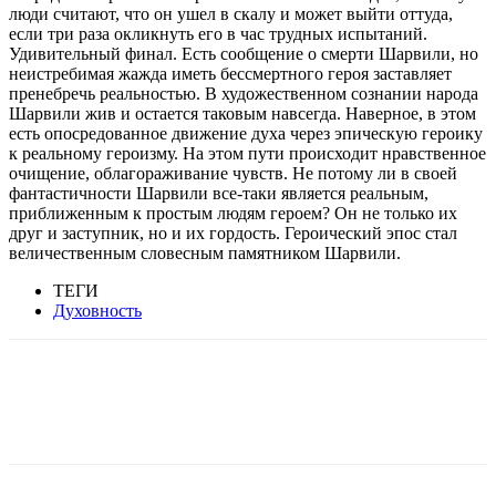
люди считают, что он ушел в скалу и может выйти оттуда,
если три раза окликнуть его в час трудных испытаний.
Удивительный финал. Есть сообщение о смерти Шарвили, но
неистребимая жажда иметь бессмертного героя заставляет
пренебречь реальностью. В художественном сознании народа
Шарвили жив и остается таковым навсегда. Наверное, в этом
есть опосредованное движение духа через эпическую героику
к реальному героизму. На этом пути происходит нравственное
очищение, облагораживание чувств. Не потому ли в своей
фантастичности Шарвили все-таки является реальным,
приближенным к простым людям героем? Он не только их
друг и заступник, но и их гордость. Героический эпос стал
величественным словесным памятником Шарвили.
ТЕГИ
Духовность