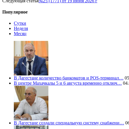
Следующая статья
№25 (1771) от 19 июня 2026 г
Популярное
Сутки
Неделя
Месяц
В Дагестане количество банкоматов и POS-терминал…
05
В центре Махачкалы 5 и 6 августа временно отключ…
04.
В Дагестане создали специальную систему снабжени…
06