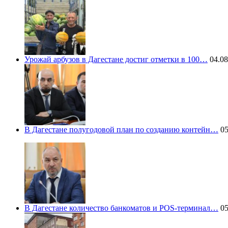
Урожай арбузов в Дагестане достиг отметки в 100…
04.08
В Дагестане полугодовой план по созданию контейн…
05
В Дагестане количество банкоматов и POS-терминал…
05