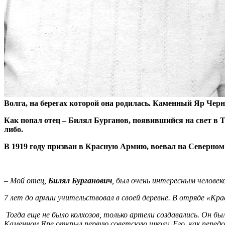
Волга, на берегах которой она родилась. Каменный Яр Черн
Как попал отец – Билял Бурганов, появившийся на свет в Та
либо.
В 1919 году призван в Красную Армию, воевал на Северном 
– Мой отец,
Билял Бурганович
, был очень интересным человек
7 лет до армии учительствовал в своей деревне. В отряде «Кр
Тогда еще не было колхозов, только артели создавались. Он был
Каменном Яре открыл первую советскую школу. Его, как перед