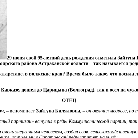
29 июня свой 95-летний день рождения отметила Зайтуна
оярского района Астраханской области – так называется родн
тарстане, в волжские края? Время было такое, что носила лю
Кавказе, дошел до Царицына (Волгоград), так и осел на чужо
ОТЕЦ
ом, –
вспоминает
Зайтуна Биляловна
, – он окончил медресе, п
асный партизан» вступил в ряды Коммунистической партии, так 
 очень энергичным человеком, создал свою сельскохозяйственную 
овика, отправили в Саратовский пединститут на учебу.