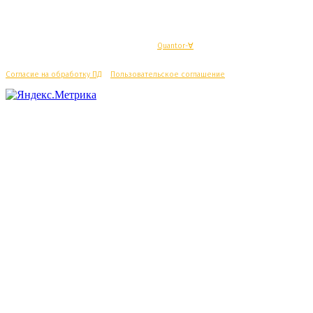
© Махачкалинские известия - Разработка
Quantor-∀
Согласие на обработку ПД
/
Пользовательское соглашение