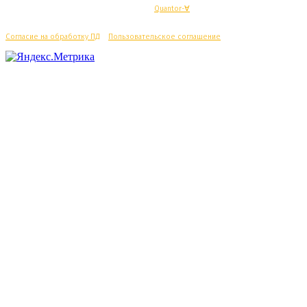
© Махачкалинские известия - Разработка
Quantor-∀
Согласие на обработку ПД
/
Пользовательское соглашение