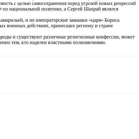
мость с целью самосохранения перед угрозой новых репрессий
Ф по национальной политике, а Сергей Шахрай являлся
камарильей, и не императорские замашки «царя» Бориса
ных военных действиях, принесших региону и стране
ароды и существуют различные религиозные конфессии, может
обенно тем, кто наделен властными полномочиями.