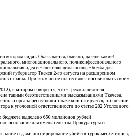
на котором сидят. Оказывается, бывают, да еще какие!
едерального, многонационального, поликонфессионального
циональная идея и «элитная» демагогия», «Бомба для
рский губернатор Ткачев 2-го августа на расширенном
нов страны. При этом он не постеснялся посоветовать своим
012), в котором говорится, что «Трехмиллионная
ущена такими безответственными высказываниями Ткачева,
нного органа республики также констатируется, что деяние
тора к уголовной ответственности по статье 282 Уголовного
го бюджета выделено 650 миллионов рублей
олное основание для вмешательства Прокуратуры и
изгнание и даже инспирирование убийств турок-месхетинцев,