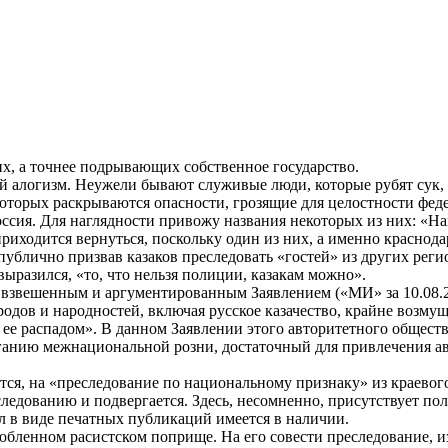
х, а точнее подрывающих собственное государство.
ий алогизм. Неужели бывают служивые люди, которые рубят сук, 
в которых раскрываются опасности, грозящие для целостности ф
оссия. Для наглядности привожу названия некоторых из них: «На
риходится вернуться, поскольку один из них, а именно краснода
блично призвав казаков преследовать «гостей» из других регио
ыразился, «то, что нельзя полиции, казакам можно».
 взвешенным и аргументированным Заявлением («МИ» за 10.08.2
родов и народностей, включая русское казачество, крайне возм
е распадом». В данном Заявлении этого авторитетного обществе
иганию межнациональной розни, достаточный для привлечения ав
тся, на «преследование по национальному признаку» из краево
следованию и подвергается. Здесь, несомненно, присутствует п
л в виде печатных публикаций имеется в наличии.
любленном расистском поприще. На его совести преследование, 