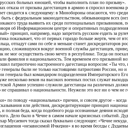
 русских больных юношей, чтобы выполнить план по призыву».
ах отказа от призыва дагестанцев в армию я спросил военкома
вет сводится к следующему: в Минобороны опасаются, что среди
е быть с федеральным законодательством, обязывающим всех (н
т никакого труда выявить их среди потенциальных призывников, п
говоря об Информационном центре и оперативных подразделения
ьный» принцип, например, надо запретить русским ездить за рул
стика показывает, что от первых гораздо больше жертв, чем от 
льца, отпадут сами по себе и меньше станет дискредитаторов р
туацию, сложившуюся вокруг военной службы дагестанцев, прив
к не мог осуществить свою мечту в республике. Тогда он поехал
шали фамилия и национальность. Тем временем его призывной воз
ошил патриотично настроенного дагестанца вопросом: «Ты что, 
ие генералы были не только настоящими патриотами России, но
ии генерала был командиром подразделения Императорского Его
 уже несколько веков на высоких военных постах служат выход
етской Армии успешно служили дагестанцы на различных должнос
е спрашивал о национальности. Неужели это все ни о чем не гов
ки» по поводу «национальных» причин, и совсем другое – когд
высказывания или действия, дискредитирующие принцип национал
, и полная беда, когда подобного рода осознанные деяния исход
го. Дело было в Чечне в самом начале кризисных событий. Дуда
ар Мусаевич тогда сказал буквально следующее: «Чечне некуда д
озглашения «независимой Ичкерии» я во время беседы с Дудаевы