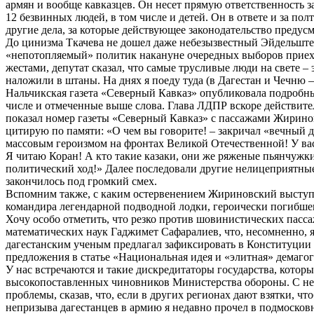
армян и вообще кавказцев. Он несет прямую ответственность з
12 безвинных людей, в том числе и детей. Он в ответе и за по
другие дела, за которые действующее законодательство предус
До цинизма Ткачева не дошел даже небезызвестный Эйдельште
«непотопляемый» политик накануне очередных выборов приеха
жестами, депутат сказал, что самые трусливые люди на свете –
наложили в штаны. На днях я поеду туда (в Дагестан и Чечню –
Нальчикская газета «Северный Кавказ» опубликовала подробный
числе и отмеченные выше слова. Глава ЛДПР вскоре действите
показал номер газеты «Северный Кавказ» с пассажами Жиринов
цитирую по памяти: «О чем вы говорите! – закричал «вечный д
массовым героизмом на фронтах Великой Отечественной! У вас
Я читаю Коран! А кто такие казаки, они же ряженые пьянчужки
политический ход!» Далее последовали другие нелицеприятные 
закончилось под громкий смех.
Вспомним также, с каким остервенением Жириновский выступал
командира легендарной подводной лодки, героически погибшег
Хочу особо отметить, что резко против шовинистических пасс
математических наук Гаджимет Сафаралиев, что, несомненно, 
дагестанским ученым предлагал зафиксировать в Конституции Р
предложения в статье «Национальная идея и «элитная» демаго
У нас встречаются и такие дискредитаторы государства, котор
высокопоставленных чиновников Министерства обороны. С нек
проблемы, сказав, что, если в других регионах дают взятки, ч
непризыва дагестанцев в армию я недавно прочел в подмосков