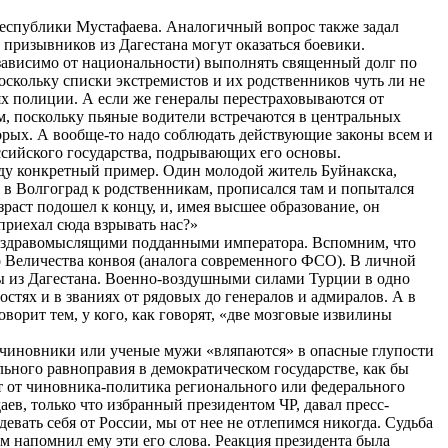
 республики Мустафаева. Аналогичный вопрос также задал
 призывников из Дагестана могут оказаться боевики.
езависимо от национальности) выполнять священный долг по
оскольку списки экстремистов и их родственников чуть ли не
х полиции. А если же генералы перестраховываются от
ем, поскольку пьяные водители встречаются в центральных
вторых. А вообще-то надо соблюдать действующие законы всем и
оссийского государства, подрывающих его основы.
еду конкретный пример. Один молодой житель Буйнакска,
 в Волгоград к родственникам, прописался там и попытался
раст подошел к концу, и, имея высшее образование, он
приехал сюда взрывать нас?»
 и здравомыслящими подданными императора. Вспомним, что
 Величества конвоя (аналога современного ФСО). В личной
цы из Дагестана. Военно-воздушными силами Турции в одно
тях и в званиях от рядовых до генералов и адмиралов. А в
орит тем, у кого, как говорят, «две мозговые извилины
а чиновники или ученые мужи «вляпаются» в опасные глупости
ьного равноправия в демократическом государстве, как бы
ят от чиновника-политика регионального или федерального
ев, только что избранный президентом ЧР, давал пресс-
евать себя от России, мы от нее не отлепимся никогда. Судьба
м напомнил ему эти его слова. Реакция президента была