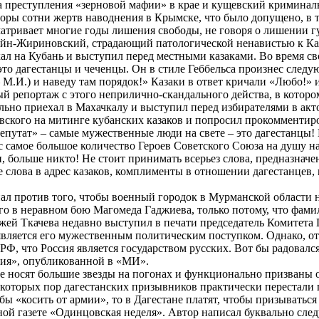
а преступления «зерновой мафии» в крае и кущевский криминаль
лторы сотни жертв наводнения в Крымске, что было допущено, в т
матривает многие годы лишения свободы, не говоря о лишении г
йн-Жириновский, страдающий патологической ненавистью к Кавк
л на Кубань и выступил перед местными казаками. Во время св
 это дагестанцы и чеченцы. Он в стиле Геббельса произнес следу
 М.И.) и наведу там порядок!» Казаки в ответ кричали «Любо!» 
 репортаж с этого неприлично-скандального действа, в котором
льно приехал в Махачкалу и выступил перед избирателями в ак
ского на митинге кубанских казаков и попросил прокомментиров
епутат» – самые мужественные люди на свете – это дагестанцы! 
 самое большое количество Героев Советского Союза на душу н
, больше никто! Не стоит принимать всерьез слова, предназнач
слова в адрес казаков, комплименты в отношении дагестанцев, 
 против того, чтобы военный городок в Мурманской области но
о в неравном бою Магомеда Гаджиева, только потому, что фами
ажей Ткачева недавно выступил в печати председатель Комитета
является его мужественным политическим поступком. Однако, от
Ф, что Россия является государством русских. Вот бы радовался
гия», опубликованной в «МИ».
ые носят большие звезды на погонах и функционально призваны о
оторых пор дагестанских призывников практически перестали 
тобы «косить от армии», то в Дагестане платят, чтобы призыват
ной газете «Одинцовская неделя». Автор написал буквально сл