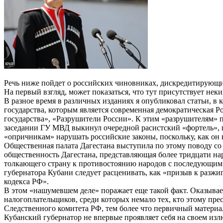
Речь ниже пойдет о российских чиновниках, дискредитирующи
На первый взгляд, может показаться, что тут присутствует нек
В разное время в различных изданиях я опубликовал статьи, 
государства, которым является современная демократическая Р
государства», «Разрушители России». К этим «разрушителям» п
заседании ГУ МВД выкинул очередной расистский «фортель», пу
«опричникам» нарушать российские законы, поскольку, как он в
Общественная палата Дагестана выступила по этому поводу со
общественность Дагестана, представляющая более тридцати на
толкающего страну к противостоянию народов с последующим е
губернатора Кубани следует расценивать, как «призыв к разж
кодекса РФ».
В этом «нашумевшем деле» поражает еще такой факт. Оказывае
налогоплательщиков, среди которых немало тех, кто этому пре
Следственного комитета РФ, тем более что первичный материа
Кубанский губернатор не впервые проявляет себя на своем из