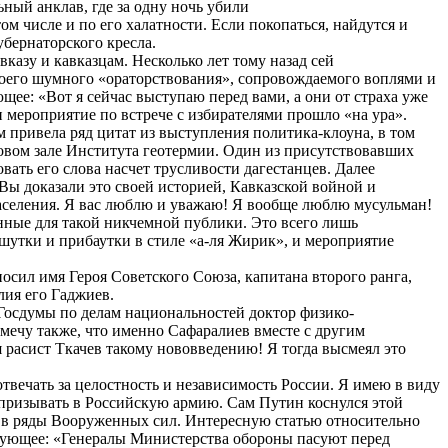
ный анклав, где за одну ночь убили
ом числе и по его халатности. Если покопаться, найдутся и
убернаторского кресла.
азу и кавказцам. Несколько лет тому назад сей
оего шумного «ораторствования», сопровождаемого воплями и
ющее: «Вот я сейчас выступаю перед вами, а они от страха уже
и мероприятие по встрече с избирателями прошло «на ура».
 привела ряд цитат из выступления политика-клоуна, в том
товом зале Института геотермии. Один из присутствовавших
ать его слова насчет трусливости дагестанцев. Далее
Вы доказали это своей историей, Кавказской войной и
аселения. Я вас люблю и уважаю! Я вообще люблю мусульман!
енные для такой никчемной публики. Это всего лишь
шутки и прибаутки в стиле «а-ля Жирик», и мероприятие
сил имя Героя Советского Союза, капитана второго ранга,
лия его Гаджиев.
 Госдумы по делам национальностей доктор физико-
мечу также, что именно Сафаралиев вместе с другим
 расист Ткачев такому нововведению! Я тогда высмеял это
твечать за целостность и независимость России. Я имею в виду
призывать в Российскую армию. Сам Путин коснулся этой
ься в ряды Вооруженных сил. Интересную статью относительно
едующее: «Генералы Министерства обороны пасуют перед