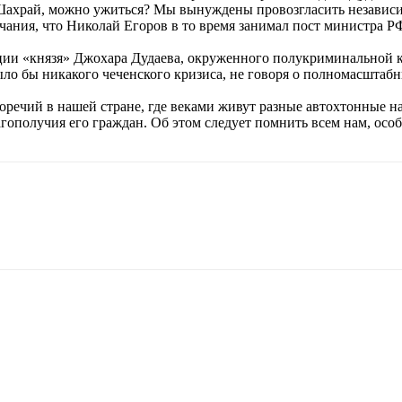
 Шахрай, можно ужиться? Мы вынуждены провозгласить независи
чания, что Николай Егоров в то время занимал пост министра Р
биции «князя» Джохара Дудаева, окруженного полукриминальной 
ло бы никакого чеченского кризиса, не говоря о полномасштаб
ечий в нашей стране, где веками живут разные автохтонные н
агополучия его граждан. Об этом следует помнить всем нам, ос