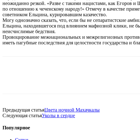
неожиданно резкой. «Разве с такими нацистами, как Егоров и
по отношению к чеченскому народу!» Отмечу в качестве приме
советником Ельцина, курировавшим казачество.
Могу однозначно сказать, что, если бы не сепаратистские ам
Ельцина, находившегося под влиянием мафиозной клики, не бы
неисчислимые бедствия.
Провоцирование межнациональных и межрелигиозных противор
иметь пагубные последствия для целостности государства и бл
Предыдущая статья
Цвета ночной Махачкалы
Следующая статья
Уколы в сердце
Популярное
Сутки