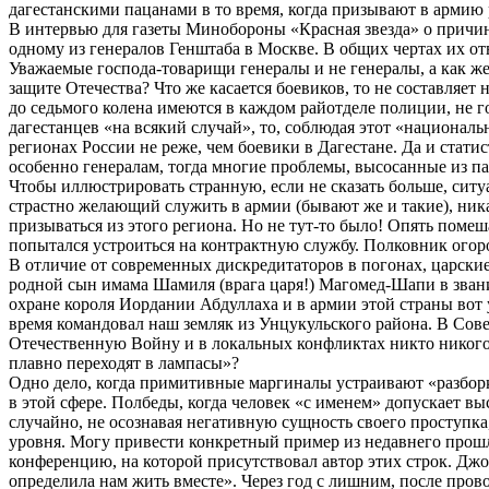
дагестанскими пацанами в то время, когда призывают в армию
В интервью для газеты Минобороны «Красная звезда» о причин
одному из генералов Генштаба в Москве. В общих чертах их от
Уважаемые господа-товарищи генералы и не генералы, а как ж
защите Отечества? Что же касается боевиков, то не составляе
до седьмого колена имеются в каждом райотделе полиции, не 
дагестанцев «на всякий случай», то, соблюдая этот «национал
регионах России не реже, чем боевики в Дагестане. Да и стати
особенно генералам, тогда многие проблемы, высосанные из па
Чтобы иллюстрировать странную, если не сказать больше, си
страстно желающий служить в армии (бывают же и такие), ника
призываться из этого региона. Но не тут-то было! Опять поме
попытался устроиться на контрактную службу. Полковник огор
В отличие от современных дискредитаторов в погонах, царск
родной сын имама Шамиля (врага царя!) Магомед-Шапи в зван
охране короля Иордании Абдуллаха и в армии этой страны вот
время командовал наш земляк из Унцукульского района. В Сов
Отечественную Войну и в локальных конфликтах никто никого н
плавно переходят в лампасы»?
Одно дело, когда примитивные маргиналы устраивают «разбор
в этой сфере. Полбеды, когда человек «с именем» допускает 
случайно, не осознавая негативную сущность своего проступка
уровня. Могу привести конкретный пример из недавнего прошло
конференцию, на которой присутствовал автор этих строк. Джох
определила нам жить вместе». Через год с лишним, после пров