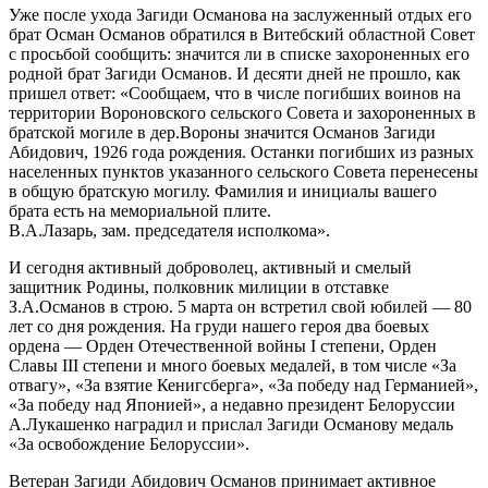
Уже после ухода Загиди Османова на заслуженный отдых его
брат Осман Османов обратился в Витебский областной Совет
с просьбой сообщить: значится ли в списке захороненных его
родной брат Загиди Османов. И десяти дней не прошло, как
пришел ответ: «Сообщаем, что в числе погибших воинов на
территории Вороновского сельского Совета и захороненных в
братской могиле в дер.Вороны значится Османов Загиди
Абидович, 1926 года рождения. Останки погибших из разных
населенных пунктов указанного сельского Совета перенесены
в общую братскую могилу. Фамилия и инициалы вашего
брата есть на мемориальной плите.
В.А.Лазарь, зам. председателя исполкома».
И сегодня активный доброволец, активный и смелый
защитник Родины, полковник милиции в отставке
З.А.Османов в строю. 5 марта он встретил свой юбилей — 80
лет со дня рождения. На груди нашего героя два боевых
ордена — Орден Отечественной войны I степени, Орден
Славы III степени и много боевых медалей, в том числе «За
отвагу», «За взятие Кенигсберга», «За победу над Германией»,
«За победу над Японией», а недавно президент Белоруссии
А.Лукашенко наградил и прислал Загиди Османову медаль
«За освобождение Белоруссии».
Ветеран Загиди Абидович Османов принимает активное