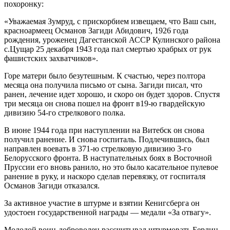
похоронку:
«Уважаемая Зумруд, с прискорбием извещаем, что Ваш сын,
красноармеец Османов Загиди Абидович, 1926 года
рождения, уроженец Дагестанской АССР Кулинского района
с.Цущар 25 декабря 1943 года пал смертью храбрых от рук
фашистских захватчиков».
Горе матери было безутешным. К счастью, через полтора
месяца она получила письмо от сына. Загиди писал, что
ранен, лечение идет хорошо, и скоро он будет здоров. Спустя
три месяца он снова пошел на фронт в19-ю гвардейскую
дивизию 54-го стрелкового полка.
В июне 1944 года при наступлении на Витебск он снова
получил ранение. И снова госпиталь. Подлечившись, был
направлен воевать в 371-ю стрелковую дивизию 3-го
Белорусского фронта. В наступательных боях в Восточной
Пруссии его вновь ранило, но это было касательное пулевое
ранение в руку, и наскоро сделав перевязку, от госпиталя
Османов Загиди отказался.
За активное участие в штурме и взятии Кенигсберга он
удостоен государственной награды — медали «За отвагу».
Молодой воин-доброволец рассчитывал штурмовать Берлин,