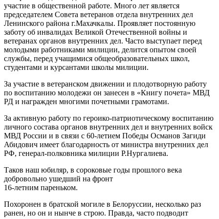
участие в общественной работе. Много лет является
председателем Совета ветеранов отдела внутренних дел
Ленинского района г.Махачкалы. Проявляет постоянную
заботу об инвалидах Великой Отечественной войны и
ветеранах органов внутренних дел. Часто выступает перед
молодыми работниками милиции, делится опытом своей
службы, перед учащимися общеобразовательных школ,
студентами и курсантами школы милиции.
За участие в ветеранском движении и плодотворную работу
по воспитанию молодежи он занесен в «Книгу почета» МВД
РД и награжден многими почетными грамотами.
За активную работу по героико-патриотическому воспитанию
личного состава органов внутренних дел и внутренних войск
МВД России и в связи с 60-летием Победы Османов Загиди
Абидович имеет благодарность от министра внутренних дел
РФ, генерал-полковника милиции Р.Нургалиева.
Таков наш юбиляр, в сороковые годы прошлого века
добровольно ушедший на фронт
16-летним пареньком.
Похоронен в братской могиле в Белоруссии, несколько раз
ранен, но он и нынче в строю. Правда, часто подводит