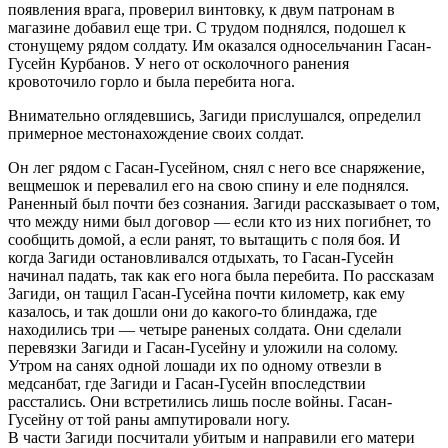
появления врага, проверил винтовку, к двум патронам в
магазине добавил еще три. С трудом поднялся, подошел к
стонущему рядом солдату. Им оказался односельчанин Гасан-
Гусейн Курбанов. У него от осколочного ранения
кровоточило горло и была перебита нога.
Внимательно оглядевшись, Загиди прислушался, определил
примерное местонахождение своих солдат.
Он лег рядом с Гасан-Гусейном, снял с него все снаряжение,
вещмешок и перевалил его на свою спину и еле поднялся.
Раненный был почти без сознания. Загиди рассказывает о том,
что между ними был договор — если кто из них погибнет, то
сообщить домой, а если ранят, то вытащить с поля боя. И
когда Загиди остановливался отдыхать, то Гасан-Гусейн
начинал падать, так как его нога была перебита. По рассказам
Загиди, он тащил Гасан-Гусейна почти километр, как ему
казалось, и так дошли они до какого-то блиндажа, где
находились три — четыре раненых солдата. Они сделали
перевязки Загиди и Гасан-Гусейну и уложили на солому.
Утром на санях одной лошади их по одному отвезли в
медсанбат, где Загиди и Гасан-Гусейн впоследствии
расстались. Они встретились лишь после войны. Гасан-
Гусейну от той раны ампутировали ногу.
В части Загиди посчитали убитым и направили его матери