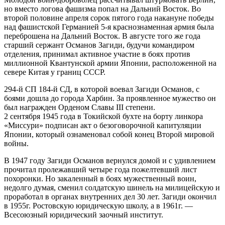
но вместо логова фашизма попал на Дальний Восток. Во
второй половине апреля сорок пятого года накануне победы
над фашистской Германией 5-я краснознаменная армия была
переброшена на Дальний Восток. В августе того же года
старший сержант Османов Загиди, будучи командиром
отделения, принимал активное участие в боях против
миллионной Квантунской армии Японии, расположенной на
севере Китая у границ СССР.
294-й СП 184-й СД, в которой воевал Загиди Османов, с
боями дошла до города Харбин. За проявленное мужество он
был награжден Орденом Славы III степени.
2 сентября 1945 года в Токийской бухте на борту линкора
«Миссури» подписан акт о безоговорочной капитуляции
Японии, который ознаменовал собой конец Второй мировой
войны.
В 1947 году Загиди Османов вернулся домой и с удивлением
прочитал пролежавший четыре года пожелтевший лист
похоронки. Но закаленный в боях мужественный воин,
недолго думая, сменил солдатскую шинель на милицейскую и
проработал в органах внутренних дел 30 лет. Загиди окончил
в 1955г. Ростовскую юридическую школу, а в 1961г. —
Всесоюзный юридический заочный институт.