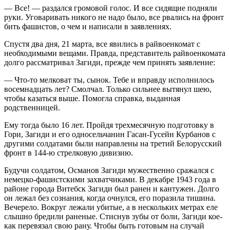
— Все! — раздался громовой голос. И все сидящие подняли
руки. Уговаривать никого не надо было, все рвались на фронт
бить фашистов, о чем и написали в заявлениях.
Спустя два дня, 21 марта, все явились в райвоенкомат с
необходимыми вещами. Правда, представитель райвоенкомата
долго рассматривал Загиди, прежде чем принять заявление:
— Что-то мелковат ты, сынок. Тебе и вправду исполнилось
восемнадцать лет? Смолчал. Только сильнее вытянул шею,
чтобы казаться выше. Помогла справка, выданная
родственницей.
Ему тогда было 16 лет. Пройдя трехмесячную подготовку в
Гори, Загиди и его односельчанин Гасан-Гусейн Курбанов с
другими солдатами были направлены на третий Белорусский
фронт в 144-ю стрелковую дивизию.
Будучи солдатом, Османов Загиди мужественно сражался с
немецко-фашистскими захватчиками. В декабре 1943 года в
районе города Витебск Загиди был ранен и кантужен. Долго
он лежал без сознания, когда очнулся, его поразила тишина.
Вечерело. Вокруг лежали убитые, а в нескольких метрах еле
слышно бредили раненые. Стиснув зубы от боли, Загиди кое-
как перевязал свою рану. Чтобы быть готовым на случай