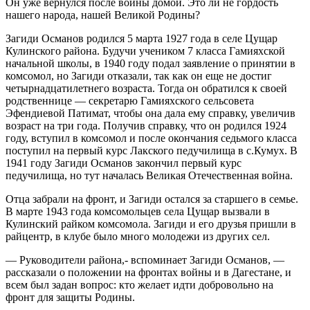
Он уже вернулся после войны домой. Это ли не гордость
нашего народа, нашей Великой Родины?
Загиди Османов родился 5 марта 1927 года в селе Цущар
Кулинского района. Будучи учеником 7 класса Гамияхской
начальной школы, в 1940 году подал заявление о принятии в
комсомол, но Загиди отказали, так как он еще не достиг
четырнадцатилетнего возраста. Тогда он обратился к своей
родственнице — секретарю Гамияхского сельсовета
Эфендиевой Патимат, чтобы она дала ему справку, увеличив
возраст на три года. Получив справку, что он родился 1924
году, вступил в комсомол и после окончания седьмого класса
поступил на первый курс Лакского педучилища в с.Кумух. В
1941 году Загиди Османов закончил первый курс
педучилища, но тут началась Великая Отечественная война.
Отца забрали на фронт, и Загиди остался за старшего в семье.
В марте 1943 года комсомольцев села Цущар вызвали в
Кулинский райком комсомола. Загиди и его друзья пришли в
райцентр, в клубе было много молодежи из других сел.
— Руководители района,- вспоминает Загиди Османов, —
рассказали о положении на фронтах войны и в Дагестане, и
всем был задан вопрос: кто желает идти добровольно на
фронт для защиты Родины.