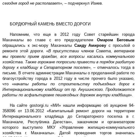
сегодня город не располагает»,
– подчеркнул Изиев.
БОРДЮРНЫЙ КАМЕНЬ ВМЕСТО ДОРОГИ
Напомним, что еще в 2012 году Совет старейшин города
Махачкалы во главе с его председателем
Омаром Беговым
обращались к экс-мэру Махачкалы
Саиду Амирову
с просьбой о
ремонте этой дороги. «
В присутствии членов Совета, ветеранов
мы провели прием граждан, все вопросы касались коммунального
хозяйства.
Также горожане попросили привести в порядок разбитую
дорогу к кладбищу в Сепараторном поселке»,
– отмечалось тогда в
письме. В отчете администрации Махачкалы о проделанной работе по
благоустройству города в 2012 году в числе прочего было указано,
что «
начаты работы по строительству подъездных дорог к
Интернациональному кладбищу от пр. Акушинского. Продолжаются
работы по асфальтировке пешеходных дорожек внутри кладбища
».
На сайте
gostorgi
.
ru
«МИ» нашли информацию об аукционе 94-
358096 от 13.06.2012 «Капитальный ремонт дороги на территории
Интернационального кладбища до Сепараторного поселка в г.
Махачкале, Республика Дагестан», заказчиком и организатором
которого выступило МКУ «Управление жилищно-коммунального
хозяйства г. Махачкалы». Датой проведения торгов значилась