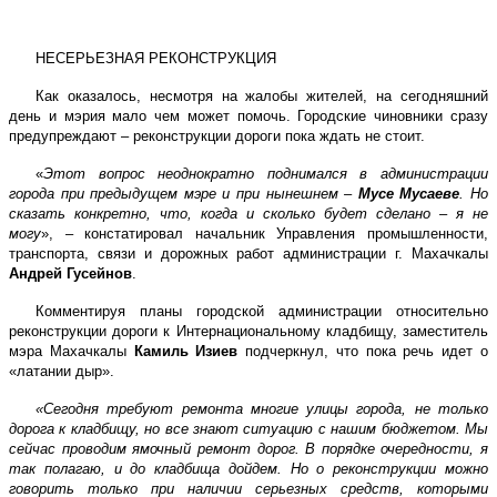
НЕСЕРЬЕЗНАЯ РЕКОНСТРУКЦИЯ
Как оказалось, несмотря на жалобы жителей, на сегодняшний
день и мэрия мало чем может помочь. Городские чиновники сразу
предупреждают – реконструкции дороги пока ждать не стоит.
«
Этот вопрос неоднократно поднимался в администрации
города при предыдущем мэре и при нынешнем –
Мусе Мусаеве
. Но
сказать конкретно, что, когда и сколько будет сделано – я не
могу
», – констатировал начальник Управления промышленности,
транспорта, связи и дорожных работ администрации г. Махачкалы
Андрей Гусейнов
.
Комментируя планы городской администрации относительно
реконструкции дороги к Интернациональному кладбищу, заместитель
мэра Махачкалы
Камиль Изиев
подчеркнул, что пока речь идет о
«латании дыр».
«Сегодня требуют ремонта многие улицы города, не только
дорога к кладбищу, но все знают ситуацию с нашим бюджетом. Мы
сейчас проводим ямочный ремонт дорог. В порядке очередности, я
так полагаю, и до кладбища дойдем. Но о реконструкции можно
говорить только при наличии серьезных средств, которыми