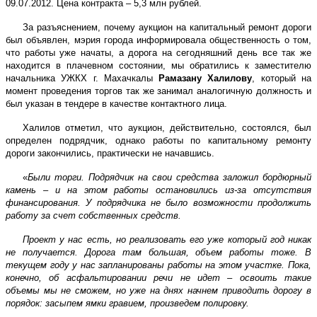
09.07.2012. Цена контракта – 5,3 млн рублей.
За разъяснением, почему аукцион на капитальный ремонт дороги
был объявлен, мэрия города информировала общественность о том,
что работы уже начаты, а дорога на сегодняшний день все так же
находится в плачевном состоянии, мы обратились к заместителю
начальника УЖКХ г. Махачкалы
Рамазану Халилову
, который на
момент проведения торгов так же занимал аналогичную должность и
был указан в тендере в качестве контактного лица.
Халилов отметил, что аукцион, действительно, состоялся, был
определен подрядчик, однако работы по капитальному ремонту
дороги закончились, практически не начавшись.
«
Были торги. Подрядчик на свои средства заложил бордюрный
камень – и на этом работы остановились из-за отсутствия
финансирования. У подрядчика не было возможности продолжить
работу за счет собственных средств.
Проект у нас есть, но реализовать его уже который год никак
не получается. Дорога там большая, объем работы тоже. В
текущем году у нас запланированы работы на этом участке. Пока,
конечно, об асфальтировании речи не идет – освоить такие
объемы мы не сможем, но уже на днях начнем приводить дорогу в
порядок: засыпем ямки гравием, произведем полировку.