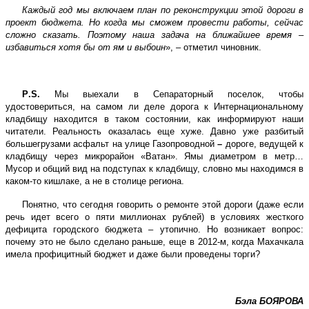
Каждый год мы включаем план по реконструкции этой дороги в
проект бюджета. Но когда мы сможем провести работы, сейчас
сложно сказать. Поэтому наша задача на ближайшее время –
избавиться хотя бы от ям и выбоин
», – отметил чиновник.
P
.
S
.
Мы выехали в Сепараторный поселок, чтобы
удостовериться, на самом ли деле дорога к Интернациональному
кладбищу находится в таком состоянии, как информируют наши
читатели. Реальность оказалась еще хуже. Давно уже разбитый
большегрузами асфальт на улице Газопроводной
–
дороге, ведущей к
кладбищу через микрорайон «Ватан». Ямы диаметром в метр…
Мусор и общий вид на подступах к кладбищу, словно мы находимся в
каком-то кишлаке, а не в столице региона.
Понятно, что сегодня говорить о ремонте этой дороги (даже если
речь идет всего о пяти миллионах рублей) в условиях жесткого
дефицита городского бюджета – утопично. Но возникает вопрос:
почему это не было сделано раньше, еще в 2012-м, когда Махачкала
имела профицитный бюджет и даже были проведены торги?
Бэла БОЯРОВА