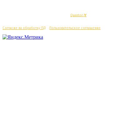
© Махачкалинские известия - Разработка
Quantor-∀
Согласие на обработку ПД
/
Пользовательское соглашение