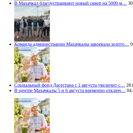
В Махачкал благоустраивают новый сквер на 5000 м…
30
Команда администрации Махачкалы завоевала золото…
0
Социальный фонд Дагестана с 1 августа увеличит с…
28.
В центре Махачкалы 5 и 6 августа временно отключ…
04.