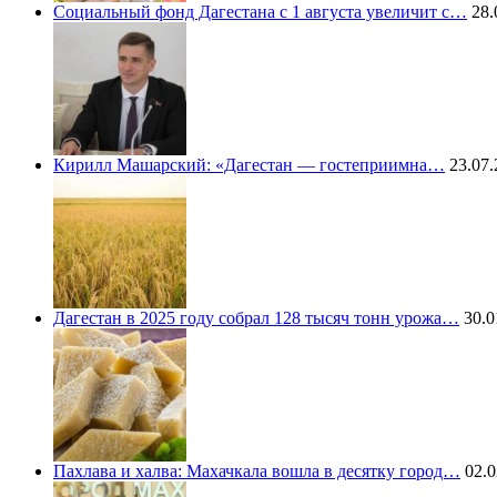
Социальный фонд Дагестана с 1 августа увеличит с…
28.
Кирилл Машарский: «Дагестан — гостеприимна…
23.07.
Дагестан в 2025 году собрал 128 тысяч тонн урожа…
30.0
Пахлава и халва: Махачкала вошла в десятку город…
02.0