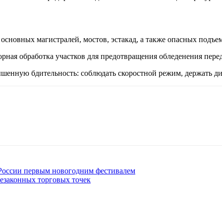
е основных магистралей, мостов, эстакад, а также опасных подъе
торная обработка участков для предотвращения обледенения пере
енную бдительность: соблюдать скоростной режим, держать дис
 России первым новогодним фестивалем
незаконных торговых точек