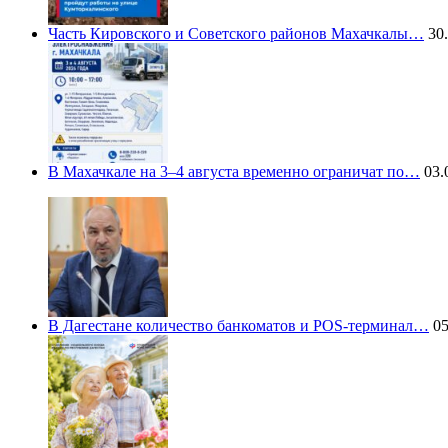
Часть Кировского и Советского районов Махачкалы…
30.
В Махачкале на 3–4 августа временно ограничат по…
03.
В Дагестане количество банкоматов и POS-терминал…
05