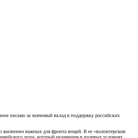
нное письмо за значимый вклад в поддержку российских
во жизненно важных для фронта вещей. В ее «волонтерском
армейского душа, который незаменим в полевых условиях.