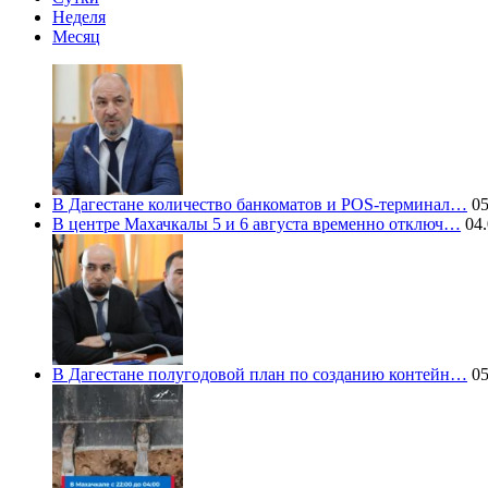
Неделя
Месяц
В Дагестане количество банкоматов и POS-терминал…
05
В центре Махачкалы 5 и 6 августа временно отключ…
04.
В Дагестане полугодовой план по созданию контейн…
05