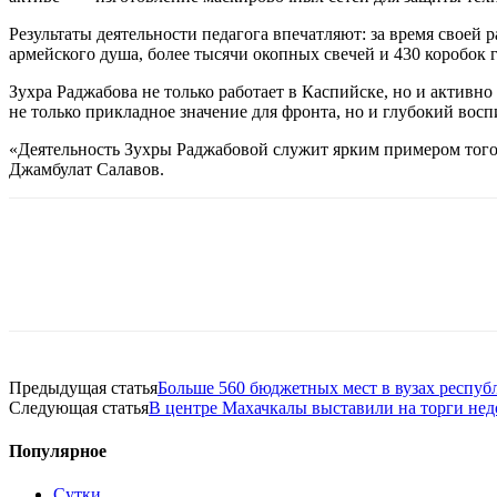
Результаты деятельности педагога впечатляют: за время своей 
армейского душа, более тысячи окопных свечей и 430 коробок
Зухра Раджабова не только работает в Каспийске, но и активно
не только прикладное значение для фронта, но и глубокий вос
«Деятельность Зухры Раджабовой служит ярким примером того,
Джамбулат Салавов.
Предыдущая статья
Больше 560 бюджетных мест в вузах респуб
Следующая статья
В центре Махачкалы выставили на торги нед
Популярное
Сутки