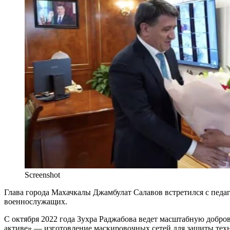
Screenshot
Глава города Махачкалы Джамбулат Салавов встретился с педа
военнослужащих.
С октября 2022 года Зухра Раджабова ведет масштабную добро
активе» — изготовление маскировочных сетей для защиты техн