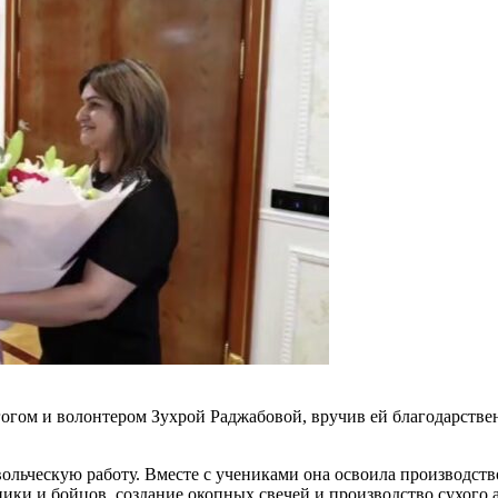
гогом и волонтером Зухрой Раджабовой, вручив ей благодарстве
вольческую работу. Вместе с учениками она освоила производст
ики и бойцов, создание окопных свечей и производство сухого 