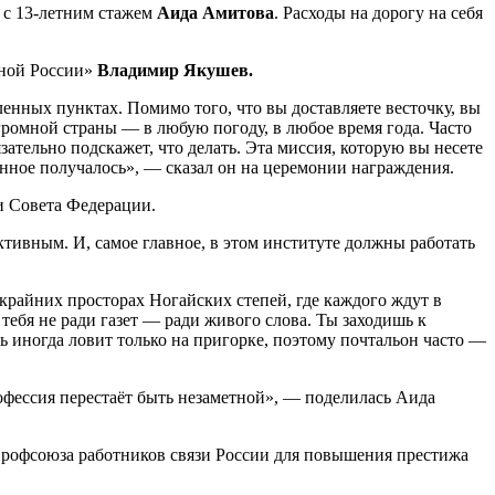
 с 13-летним стажем
Аида Амитова
. Расходы на дорогу на себя
иной России»
Владимир Якушев.
енных пунктах. Помимо того, что вы доставляете весточку, вы
ромной страны — в любую погоду, в любое время года. Часто
зательно подскажет, что делать. Эта миссия, которую вы несете
манное получалось», — сказал он на церемонии награждения.
и Совета Федерации.
тивным. И, самое главное, в этом институте должны работать
крайних просторах Ногайских степей, где каждого ждут в
тебя не ради газет — ради живого слова. Ты заходишь к
язь иногда ловит только на пригорке, поэтому почтальон часто —
офессия перестаёт быть незаметной», — поделилась Аида
рофсоюза работников связи России для повышения престижа