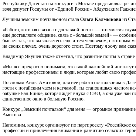
Республику Дагестан на конкурсе в Москве представляла реги
взял депутат Госдумы от «Единой России» Абдулхаким Гаджие
Лучшим земским почтальоном стала
Ольга Калмыкова
из Ста
«Работа, которая связана с доставкой почты — это миссия слу
ещё доставляете общение, связь с «большой землёй» — особен
бывает так, что вы являетесь еще и тем человеком, с которым 
на своих плечах, очень дорогого стоит. Поэтому я хочу вам ск
Владимир Якушев также отметил, что развитие почты в стране 
«Мы все прекрасно понимаем, что такой важнейший институт в 
настоящие профессионалы и люди, которые любят свою профес
По словам Аиды Амитовой, для нее работа почтальоном в Дагес
гости с ногайским чаем и катламой, ты становишься членом ка
бабушке Бал-Бийке, которая ждет внука с СВО, а она уже чай по
единственное окно в большую Россию.
Конкурс „Земский почтальон“ для меня — огромное признание.
Амитова.
Напомним, конкурс организуют по партпроекту «Российское с
профессии и привлечения внимания к развитию сельских терр