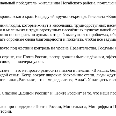
ональный победитель, жительница Ногайского района, почтальон
в.
вропольского края. Награду ей вручил секретарь Генсовета «Ед
жения людям, которые живут в небольших, труднодоступных насел
но в маленьких и труднодоступных населённых пунктах нашей ог
можно поговорить по душам, который выслушает о проблемах, обя
азать огромные слова благодарности и пожелать, чтобы все заду
взято под жёсткий контроль на уровне Правительства, Госдумы 
стране, как Почта России, всегда должен быть надёжным, эффек
сию», — подчеркнул он.
тане — это не просто разносить письма и пенсии. «В наших бес
ждой семьи. Когда вокруг широкие бескрайние степи, люди ждут 
ставила: „Расскажи, что в мире делается, Аида“. У нас здесь св
 Спасибо „Единой России“ и „Почте России“ за то, что наша пр
ело» при поддержке Почты России, Минсельхоза, Минцифры и П
иторий.