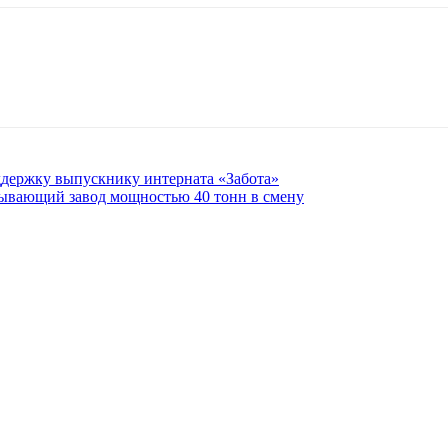
держку выпускнику интерната «Забота»
тывающий завод мощностью 40 тонн в смену