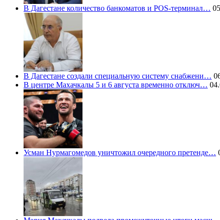
В Дагестане количество банкоматов и POS-терминал…
05
В Дагестане создали специальную систему снабжени…
06
В центре Махачкалы 5 и 6 августа временно отключ…
04.
Усман Нурмагомедов уничтожил очередного претенде…
0