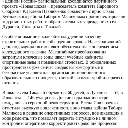
«Единой России» региональный координатор партийного
проекта «Новая школа», председатель комитета Народного
Собрания РД Елена Павлюченко совместно с врио главы
Буйнакского района Табиром Маликовым проинспектировали
ход ремонтных работ в образовательных учреждениях сел
Дуранги, Ишкарты и Такалай.
Особое внимание в ходе объезда уделили качеству
строительных работ и соблюдению сроков. На сегодняшний
день подрядчики выполняют обязательства с опережением
календарного графика. Масштабные преобразования
затронули ключевые зоны школ: учебные кабинеты,
спортивные залы и помещения столовых. В обновленных
пространствах уже сейчас создаются комфортные и
безопасные условия для организации полноценного
образовательного процесса, занятий физкультурой и горячего
питания.
В школе села Такалай обучаются 60 детей, в Дуранги — 57, в
Ишкарты — 146 учащихся. Долгие годы здания остро
нуждались в серьезной реконструкции. Елена Павлюченко
отметила высокую вовлеченность врио главы района Табира
Маликова в решение оперативных вопросов, возникающих в
ходе ремонта, что позволяет держать ситуацию на личном
контроле и оперативно корректировать рабочие процессы.