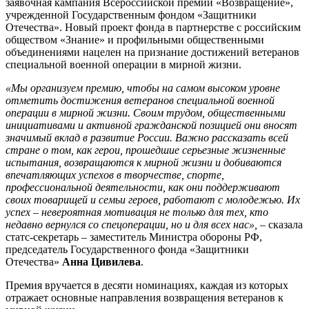
заявочная кампания Всероссийской премии «Возвращение»,
учрежденной Государственным фондом «Защитники
Отечества». Новый проект фонда в партнерстве с российским
обществом «Знание» и профильными общественными
объединениями нацелен на признание достижений ветеранов
специальной военной операции в мирной жизни.
«Мы организуем премию, чтобы на самом высоком уровне
отметить достижения ветеранов специальной военной
операции в мирной жизни. Своим трудом, общественными
инициативами и активной гражданской позицией они вносят
значимый вклад в развитие России. Важно рассказать всей
стране о том, как герои, прошедшие серьезные жизненные
испытания, возвращаются к мирной жизни и добиваются
впечатляющих успехов в творчестве, спорте,
профессиональной деятельности, как они поддерживают
своих товарищей и семьи героев, работают с молодежью. Их
успех – невероятная мотивация не только для тех, кто
недавно вернулся со спецоперации, но и для всех нас»,
– сказала
статс-секретарь – заместитель Министра обороны РФ,
председатель Государственного фонда «Защитники
Отечества»
Анна Цивилева
.
Премия вручается в десяти номинациях, каждая из которых
отражает основные направления возвращения ветеранов к