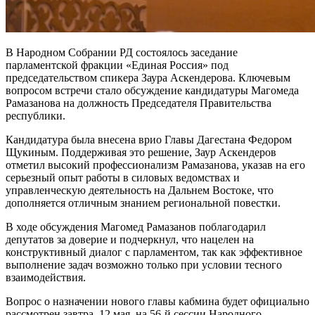
В Народном Собрании РД состоялось заседание
парламентской фракции «Единая Россия» под
председательством спикера Заура Аскендерова. Ключевым
вопросом встречи стало обсуждение кандидатуры Магомеда
Рамазанова на должность Председателя Правительства
республики.
Кандидатура была внесена врио Главы Дагестана Федором
Щукиным. Поддерживая это решение, Заур Аскендеров
отметил высокий профессионализм Рамазанова, указав на его
серьезный опыт работы в силовых ведомствах и
управленческую деятельность на Дальнем Востоке, что
дополняется отличным знанием региональной повестки.
В ходе обсуждения Магомед Рамазанов поблагодарил
депутатов за доверие и подчеркнул, что нацелен на
конструктивный диалог с парламентом, так как эффективное
выполнение задач возможно только при условии тесного
взаимодействия.
Вопрос о назначении нового главы кабмина будет официально
рассмотрен завтра, 12 мая, на 56-й сессии Народного