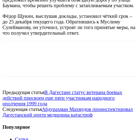
Баумана, чтобы решить проблему с затапливаемым участком.
Фёдор Щукин, выслушав доклады, установил чёткий срок –
до 25 декабря текущего года. Обратившись к Муслиму
Сулейманову, он уточнил, устроят ли того принятые меры, на
что получил утвердительный ответ.
Предыдущая статья
В Дагестане статус ветерана боевых
действий присвоен еще пяти участникам народного
ополчения 1999 года
Следующая статья
Абдурахман Махмудов проинспектировал
Дагестанский центр медицины катастроф
Популярное
Сутки