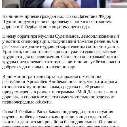
На личном приёме граждан и.о. главы Дагестана Фёдор
Щукин поручил решить проблему с плохим состоянием
дороги в Избербаше до конца текущего года.
К нему обратился Муслим Сулейманов, демобилизованный
участник спецоперации, получивший тяжёлое ранение. Он
рассказал о крайне неудовлетворительном состоянии улицы
Урицкого, где постоянная грязь и лужи создают серьёзные
трудности для передвижения. Сам ветеран с травмой ноги с
трудом преодолевает этот путь, а дети не могут безопапасно
добраться до школы в плохую погоду.
Врио министра транспорта и дорожного хозяйства
республики Арсланбек Алибеков пояснил, что хотя дорога
относится к муниципальным, средства на её ремонт
предусмотрены в рамках программы «Мой Дагестан – мои
дороги», и городские власти самостоятельно определяют
первоочередные объекты.
Глава Избербаша Расул Бакаев подтвердил, что ситуация
изучена, и обещал уладить вопрос до конца года, чтобы
«жители данного микрорайона были довольны». Он также
предложил временно улучшить объездную дорогу по улице