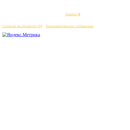
© Махачкалинские известия - Разработка
Quantor-∀
Согласие на обработку ПД
/
Пользовательское соглашение