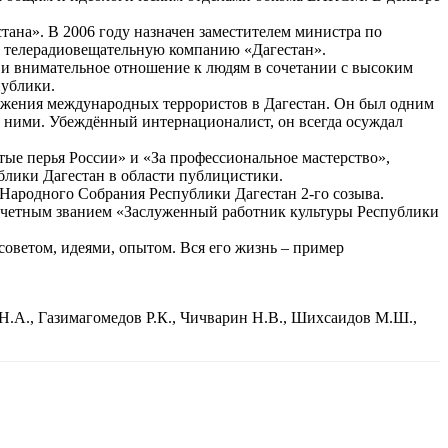
ана». В 2006 году назначен заместителем министра по
ю телерадиовещательную компанию «Дагестан».
 и внимательное отношение к людям в сочетании с высоким
публики.
оржения международных террористов в Дагестан. Он был одним
 ними. Убеждённый интернационалист, он всегда осуждал
ые перья России» и «За профессиональное мастерство»,
блики Дагестан в области публицистики.
Народного Собрания Республики Дагестан 2-го созыва.
очетным званием «Заслуженный работник культуры Республики
ветом, идеями, опытом. Вся его жизнь – пример
 Н.А., Газимагомедов Р.К., Чичварин Н.В., Шихсаидов М.Ш.,