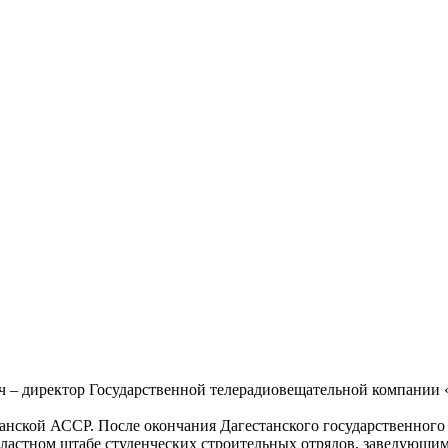
 – директор Государственной телерадиовещательной компании 
станской АССР. После окончания Дагестанского государственного
 областном штабе студенческих строительных отрядов, заведующ