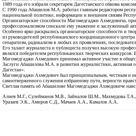
1989 года его избрали секретарем Дагестанского обкома комсом
С 1990 года Абашилов М.А. работал главным редактором респу
национальной политике, информации и внешним связям Респуб
Организаторские способности Магомедгаджи Ахмедовича, прин
профессионализмом снискали ему уважение и заслуженный авт
Особенно ярко раскрылись организаторские способности и тв
из руководителей республиканского координационного центра
сепаратизм, радикализм в любых их проявлениях, последовател
Его талант журналиста и публициста получил высокую профес
являлся победителем республиканских творческих конкурсов. 
Магомедгаджи Ахмедович принимал активное участие в общест
Заслуги Абашилова М.А. в развитии журналистики, активная 
Дагестан».
Магомедгаджи Ахмедович был принципиальным, честным и неи
самоотверженного служения избранному пути, верности нравс
Светлая память об Абашилове Магомедгаджи Ахмедовиче навсе
Алиев М.Г., Сулейманов М.В., Зайналов Ш.М., Махмудова Т.А.,
Уразаев Э.К., Амиров С.Д., Мачаев А.А., Камалов А.А.