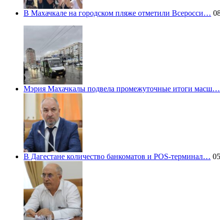
В Махачкале на городском пляже отметили Всеросси…
08
Мэрия Махачкалы подвела промежуточные итоги масш…
В Дагестане количество банкоматов и POS-терминал…
05