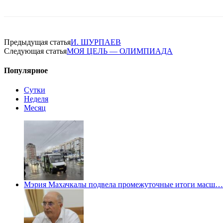
Предыдущая статья
И. ШУРПАЕВ
Следующая статья
МОЯ ЦЕЛЬ — ОЛИМПИАДА
Популярное
Сутки
Неделя
Месяц
Мэрия Махачкалы подвела промежуточные итоги масш…