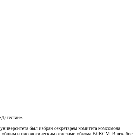
«Дагестан».
 университета был избран секретарем комитета комсомола
им общим и идеологическим отделами обкома ВЛКСМ. В декабре