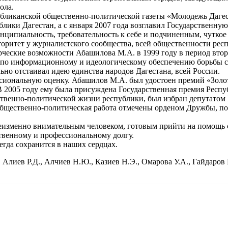
ола.
бликанской общественно-политической газеты «Молодежь Дагест
лики Дагестан, а с января 2007 года возглавил Государственну
ципиальность, требовательность к себе и подчиненным, чуткое
оритет у журналистского сообщества, всей общественности рес
орческие возможности Абашилова М.А. в 1999 году в период вт
 по информационному и идеологическому обеспечению борьбы с
ьно отстаивал идею единства народов Дагестана, всей России.
сиональную оценку. Абашилов М.А. был удостоен премий «Золот
В 2005 году ему была присуждена Государственная премия Респу
венно-политической жизни республики, был избран депутатом 
общественно-политическая работа отмечены орденом Дружбы, п
зменно внимательным человеком, готовым прийти на помощь со
твенному и профессиональному долгу.
гда сохранится в наших сердцах.
 Алиев Р.Д., Алчиев Н.Ю., Казиев Н.Э., Омарова У.А., Гайдаров