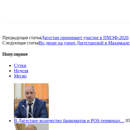
Предыдущая статья
Дагестан принимает участие в ПМЭФ-2026
Следующая статья
Во дворе на улице Дагестанской в Махачкале
Популярное
Сутки
Неделя
Месяц
В Дагестане количество банкоматов и POS-терминал…
05