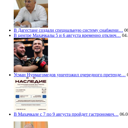
В Дагестане создали специальную систему снабжени…
06
В центре Махачкалы 5 и 6 августа временно отключ…
04.
Усман Нурмагомедов уничтожил очередного претенде…
0
В Махачкале с 7 по 9 августа пройдет гастрономич…
06.0