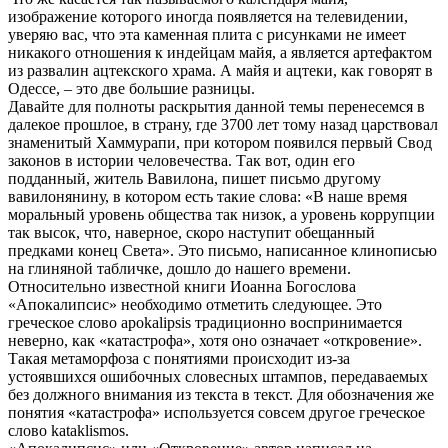
изображение которого иногда появляется на телевидении,
уверяю вас, что эта каменная плита с рисунками не имеет
никакого отношения к индейцам майя, а является артефактом
из развалин ацтекского храма. А майя и ацтеки, как говорят в
Одессе, – это две большие разницы.
Давайте для полноты раскрытия данной темы перенесемся в
далекое прошлое, в страну, где 3700 лет тому назад царствовал
знаменитый Хаммурапи, при котором появился первый Свод
законов в истории человечества. Так вот, один его
подданный, житель Вавилона, пишет письмо другому
вавилонянину, в котором есть такие слова: «В наше время
моральный уровень общества так низок, а уровень коррупции
так высок, что, наверное, скоро наступит обещанный
предками конец Света». Это письмо, написанное клинописью
на глиняной табличке, дошло до нашего времени.
Относительно известной книги Иоанна Богослова
«Апокалипсис» необходимо отметить следующее. Это
греческое слово apokalipsis традиционно воспринимается
неверно, как «катастрофа», хотя оно означает «откровение».
Такая метаморфоза с понятиями происходит из-за
устоявшихся ошибочных словесных штампов, передаваемых
без должного внимания из текста в текст. Для обозначения же
понятия «катастрофа» используется совсем другое греческое
слово kataklismos.