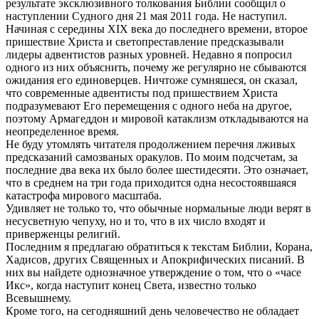
результате эксклюзивного толкования Библии сообщил о
наступлении Судного дня 21 мая 2011 года. Не наступил.
Начиная с середины XIX века до последнего времени, второе
пришествие Христа и светопреставление предсказывали
лидеры адвентистов разных уровней. Недавно я попросил
одного из них объяснить, почему же регулярно не сбываются
ожидания его единоверцев. Ничтоже сумняшеся, он сказал,
что современные адвентисты под пришествием Христа
подразумевают Его перемещения с одного неба на другое,
поэтому Армагеддон и мировой катаклизм откладываются на
неопределенное время.
Не буду утомлять читателя продолжением перечня лживых
предсказаний самозваных оракулов. По моим подсчетам, за
последние два века их было более шестидесяти. Это означает,
что в среднем на три года приходится одна несостоявшаяся
катастрофа мирового масштаба.
Удивляет не только то, что обычные нормальные люди верят в
несусветную чепуху, но и то, что в их число входят и
приверженцы религий.
Последним я предлагаю обратиться к текстам Библии, Корана,
Хадисов, других Священных и Апокрифических писаний. В
них вы найдете однозначное утверждение о том, что о «часе
Икс», когда наступит конец Света, известно только
Всевышнему.
Кроме того, на сегодняшний день человечество не обладает