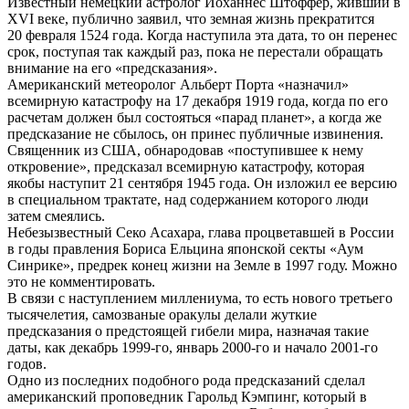
Известный немецкий астролог Йоханнес Штоффер, живший в
XVI веке, публично заявил, что земная жизнь прекратится
20 февраля 1524 года. Когда наступила эта дата, то он перенес
срок, поступая так каждый раз, пока не перестали обращать
внимание на его «предсказания».
Американский метеоролог Альберт Порта «назначил»
всемирную катастрофу на 17 декабря 1919 года, когда по его
расчетам должен был состояться «парад планет», а когда же
предсказание не сбылось, он принес публичные извинения.
Священник из США, обнародовав «поступившее к нему
откровение», предсказал всемирную катастрофу, которая
якобы наступит 21 сентября 1945 года. Он изложил ее версию
в специальном трактате, над содержанием которого люди
затем смеялись.
Небезызвестный Секо Асахара, глава процветавшей в России
в годы правления Бориса Ельцина японской секты «Аум
Синрике», предрек конец жизни на Земле в 1997 году. Можно
это не комментировать.
В связи с наступлением миллениума, то есть нового третьего
тысячелетия, самозваные оракулы делали жуткие
предсказания о предстоящей гибели мира, назначая такие
даты, как декабрь 1999-го, январь 2000-го и начало 2001-го
годов.
Одно из последних подобного рода предсказаний сделал
американский проповедник Гарольд Кэмпинг, который в