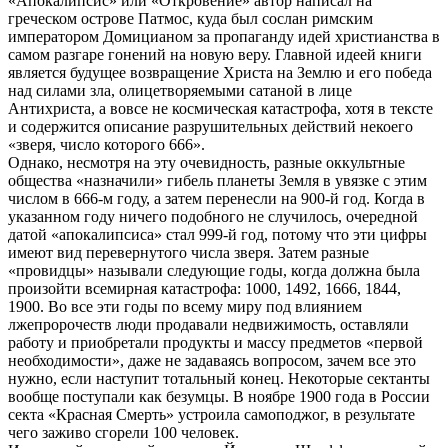
«Апокалипсис» или «Откровение» автор написал на
греческом острове Патмос, куда был сослан римским
императором Домицианом за пропаганду идей христианства в
самом разгаре гонений на новую веру. Главной идеей книги
является будущее возвращение Христа на Землю и его победа
над силами зла, олицетворяемыми сатаной в лице
Антихриста, а вовсе не космическая катастрофа, хотя в тексте
и содержится описание разрушительных действий некоего
«зверя, число которого 666».
Однако, несмотря на эту очевидность, разные оккультные
общества «назначили» гибель планеты Земля в увязке с этим
числом в 666-м году, а затем перенесли на 900-й год. Когда в
указанном году ничего подобного не случилось, очередной
датой «апокалипсиса» стал 999-й год, потому что эти цифры
имеют вид перевернутого числа зверя. Затем разные
«провидцы» называли следующие годы, когда должна была
произойти всемирная катастрофа: 1000, 1492, 1666, 1844,
1900. Во все эти годы по всему миру под влиянием
лжепророчеств люди продавали недвижимость, оставляли
работу и приобретали продукты и массу предметов «первой
необходимости», даже не задаваясь вопросом, зачем все это
нужно, если наступит тотальный конец. Некоторые сектанты
вообще поступали как безумцы. В ноябре 1900 года в России
секта «Красная Смерть» устроила самоподжог, в результате
чего заживо сгорели 100 человек.