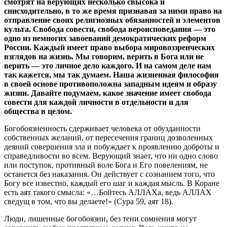
смотрят на верующих несколько свысока и
снисходительно, в то же время признавая за ними право на
отправление своих религиозных обязанностей и элементов
культа. Свобода совести, свобода вероисповедания — это
одно из немногих завоеваний демократических реформ
России. Каждый имеет право выбора мировоззренческих
взглядов на жизнь. Мы говорим, верить в Бога или не
верить — это личное дело каждого. И на самом деле нам
так кажется, мы так думаем. Наша жизненная философия
в своей основе противоположна западным идеям и образу
жизни. Давайте подумаем, какое значение имеет свобода
совести для каждой личности в отдельности и для
общества в целом.
Богобоязненность сдерживает человека от обузданности
собственных желаний, от пересечения границ дозволенных
деяний совершения зла и побуждает к проявлению доброты и
справедливости во всем. Верующий знает, что ни одно слово
или поступок, противный воле Бога и Его повелениям, не
останется без наказания. Он действует с сознанием того, что
Богу все известно, каждый его шаг и каждая мысль. В Коране
есть аят такого смысла: «…Бойтесь АЛЛАХа, ведь АЛЛАХ
сведущ в том, что вы делаете!» (Сура 59, аят 18).
Люди, лишенные богобоязни, без тени сомнения могут