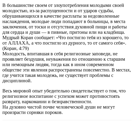
В большинстве своем от злоупотребления молодыми своей
молодостью, из-за распущенности и от ударов судьбы,
обрушивающихся в качестве расплаты за недозволенные
наслаждения, молодые люди попадают в больницы, в места
заключения, от тоски и отсутствия духовной пищи и работы
для сердца и души — в пивные, притоны или на кладбища.
Мудрый Коран сообщает: «Что постигло тебя из хорошего, то
от АЛЛАХА, а что постигло из дурного, то от самого себя».
(Коран, 4:79)
Молодость, впитавшая в себя религиозные заповеди, не
проявляет бездушия, неуважения по отношению к старшим
или немощным людям, тогда как в ином современном
обществе эти явления распространены повсеместно. В местах,
где учится такая молодежь, не существует проблемы с
дисциплиной.
Весь мировой опыт убедительно свидетельствует о том, что
религиозное воспитание с успехом может противостоять
разврату, наркомании и безнравственности.
На духовно чистой почве человеческой души не могут
произрасти сорняки пороков.