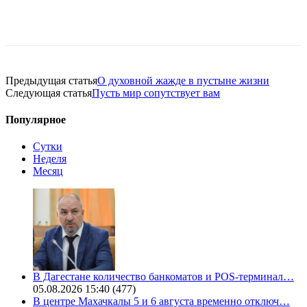
Предыдущая статья
О духовной жажде в пустыне жизни
Следующая статья
Пусть мир сопутствует вам
Популярное
Сутки
Неделя
Месяц
В Дагестане количество банкоматов и POS-терминал…
05.08.2026 15:40
(477)
В центре Махачкалы 5 и 6 августа временно отключ…