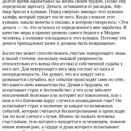
долгое время зарабатывал на жизнь своим трудом. Позже ему
определили зарплату. Деньги, оставшиеся от расходов, Абу-
бакр бросал в кувшин. Перед смертью завещал этот кувшин
халифу, который придет после него. Когда сломали этот
кувшин, нашли монеты и письмо, в котором говорилось: «Эти
деньги — то, что осталось от определенного мне заработка. В
качестве меры я принял уровень самого бедного в Медине
человека, а излишки откладывал в этот кувшин. Поэтому эти
деньги принадлежат казне и должны быть возвращены».
Богатство может способствовать счастью неверующего лишь
в малой степени, поскольку никакой уверенности
относительно его конца (богатства) и собственной судьбы у
него нет. Для неверующего весь мир состоит из хаоса и
неопределенности. Он думает, что все вокруг него
развивается случайно, все события происходят сами по себе,
без какого-либо вмешательства. Думая о будущем, он
испытывает страх и беспокойство: а что если заболеет
неизлечимой болезнью или потеряет все накопления, или с
ним и его близкими вдруг случится неожиданное горе? Он
испытывает страх и волнение за каждое из возможных
событий, которые считаются бесконтрольными и происходят
так по воле слепого случая. Можно ли назвать человека
счастливым, тело которого находится в исчезающем, ложном
неком земном раю, а сердце и душа которого испытывают