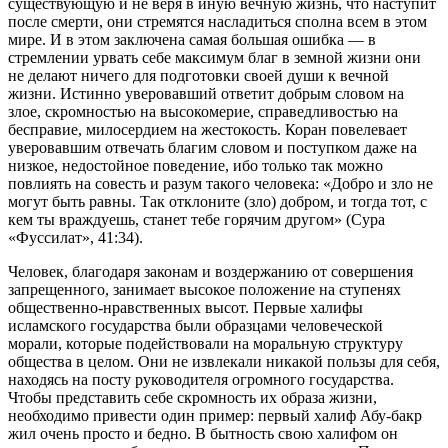
существующую и не веря в иную вечную жизнь, что наступит
после смерти, они стремятся насладиться сполна всем в этом
мире. И в этом заключена самая большая ошибка — в
стремлении урвать себе максимум благ в земной жизни они
не делают ничего для подготовки своей души к вечной
жизни. Истинно уверовавший ответит добрым словом на
злое, скромностью на высокомерие, справедливостью на
бесправие, милосердием на жестокость. Коран повелевает
уверовавшим отвечать благим словом и поступком даже на
низкое, недостойное поведение, ибо только так можно
повлиять на совесть и разум такого человека: «Добро и зло не
могут быть равны. Так отклоните (зло) добром, и тогда тот, с
кем ты враждуешь, станет тебе горячим другом» (Сура
«Фуссилат», 41:34).
Человек, благодаря законам и воздержанию от совершения
запрещенного, занимает высокое положение на ступенях
общественно-нравственных высот. Первые халифы
исламского государства были образцами человеческой
морали, которые подействовали на моральную структуру
общества в целом. Они не извлекали никакой пользы для себя,
находясь на посту руководителя огромного государства.
Чтобы представить себе скромность их образа жизни,
необходимо привести один пример: первый халиф Абу-бакр
жил очень просто и бедно. В бытность свою халифом он