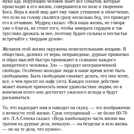
муки ада. Верующий человек знает все события, которые
происходят в его жизни, совершаются по воле и творению
Бога. Вера в иной мир дает ему такое утешение и облегчение,
что если на голову свалятся сразу несколько бед, это приведет
его в отчаяние. Мудрец сказал: «Вся наша жизнь, не говоря
уже о благах, не стоит того, чтобы замирать сердцем и так
трусливо дрожать за нее, поэтому будьте сильны и несчастья
встречайте с твердым духом».
Желания этой жизни окружены нежелательными вещами. В
обществах, далеких от веры, неправедные, дурные привычки
и образ мыслей быстро проникают в сознание каждого
конкретного человека. Зло — продукт неограниченной
свободы. Особенно молодые люди в наше время хотят быть
свободными. Быть свободным означает делать, что они хотят,
все, о чем просит их нафс (эго). Каждое плохое действие
может вначале приносить некое удовольствие людям, но в
конечном итоге они достигнут ужасного исхода и будут
раскаиваться.
То, что надоедает нам и наводит на скуку, — это воображение
о вечности этой жизни. Срок отпущенный — не более 60-70
лет. Л.А.Сенека сказал: «Ведь наибольшую часть жизни мы
тратим на дурные дела, немалую — на безделье и всю жизнь
— не на те дела, что нужно».