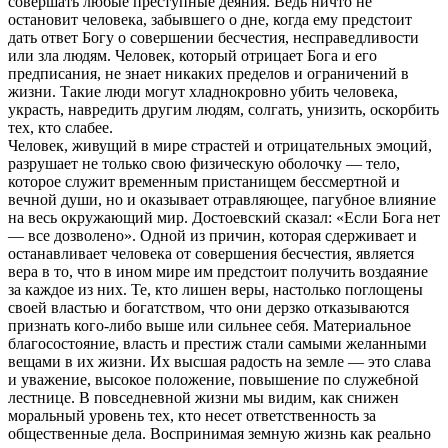
совершать любые преступные деяния. Ведь ничто не
остановит человека, забывшего о дне, когда ему предстоит
дать ответ Богу о совершении бесчестия, несправедливости
или зла людям. Человек, который отрицает Бога и его
предписания, не знает никаких пределов и ограничений в
жизни. Такие люди могут хладнокровно убить человека,
украсть, навредить другим людям, солгать, унизить, оскорбить
тех, кто слабее.
Человек, живущий в мире страстей и отрицательных эмоций,
разрушает не только свою физическую оболочку — тело,
которое служит временным пристанищем бессмертной и
вечной души, но и оказывает отравляющее, пагубное влияние
на весь окружающий мир. Достоевский сказал: «Если Бога нет
— все дозволено». Одной из причин, которая сдерживает и
останавливает человека от совершения бесчестия, является
вера в то, что в ином мире им предстоит получить воздаяние
за каждое из них. Те, кто лишен веры, настолько поглощены
своей властью и богатством, что они дерзко отказываются
признать кого-либо выше или сильнее себя. Материальное
благосостояние, власть и престиж стали самыми желанными
вещами в их жизни. Их высшая радость на земле — это слава
и уважение, высокое положение, повышение по служебной
лестнице. В повседневной жизни мы видим, как снижен
моральный уровень тех, кто несет ответственность за
общественные дела. Воспринимая земную жизнь как реально