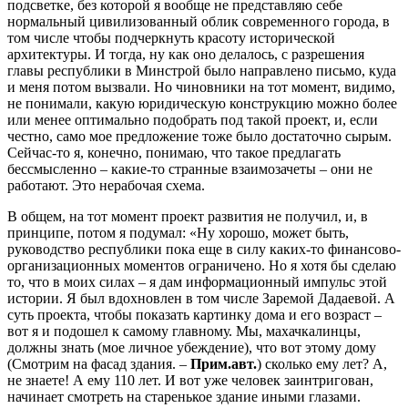
подсветке, без которой я вообще не представляю себе
нормальный цивилизованный облик современного города, в
том числе чтобы подчеркнуть красоту исторической
архитектуры. И тогда, ну как оно делалось, с разрешения
главы республики в Минстрой было направлено письмо, куда
и меня потом вызвали. Но чиновники на тот момент, видимо,
не понимали, какую юридическую конструкцию можно более
или менее оптимально подобрать под такой проект, и, если
честно, само мое предложение тоже было достаточно сырым.
Сейчас-то я, конечно, понимаю, что такое предлагать
бессмысленно – какие-то странные взаимозачеты – они не
работают. Это нерабочая схема.
В общем, на тот момент проект развития не получил, и, в
принципе, потом я подумал: «Ну хорошо, может быть,
руководство республики пока еще в силу каких-то финансово-
организационных моментов ограничено. Но я хотя бы сделаю
то, что в моих силах – я дам информационный импульс этой
истории. Я был вдохновлен в том числе Заремой Дадаевой. А
суть проекта, чтобы показать картинку дома и его возраст –
вот я и подошел к самому главному. Мы, махачкалинцы,
должны знать (мое личное убеждение), что вот этому дому
(Смотрим на фасад здания. –
Прим.авт.
) сколько ему лет? А,
не знаете! А ему 110 лет. И вот уже человек заинтригован,
начинает смотреть на старенькое здание иными глазами.