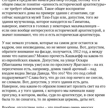
общем смысле понятие «ценность исторической архитектуры»
– не требует объяснений. Такое общее восприятие
исторического дома на примере здания с атлантами, где
сейчас находится музей Тахо-Годи или, допустим, того же
здания музучилища, которое находится на Гамзатова,
наверное, имеется в головах у некоторых махачкалинцев –
если они вообще интересуются исторической архитектурой, а
значит понимают, что это и есть историческая архитектура.
У нас немало уголков, которые на самом деле остаются за
кадром, они неизведанны, но не менее ценны. Вот, допустим,
обратите внимание на фасаде, получается, 1912 год, а между
ними что написано? Можно прочесть Кашкаефф на каком-то
из европейских языков. Допустим, на улице Оскара
(Манташева теперь уже) или по проспекту Ярагского – на их
пересечении есть, например, домик такой арочный – над
входом видна Звезда Давида. Что это? Что это под собой
подразумевает? Слава богу, что до сих пор ничего не снесли,
не сломали. Вот, допустим, у этого здания есть дата.
Наверное, она каким-то образом помогает пролить свет на его
историю, а у того здания, с которого мы начинали нашу
прогулку, в котором, якобы, судя по архитектуре, в свое время
была то ли синагога, то ли армянская церковь, даты нет.
Вообще, отсутствие даты – это проблема очень многих