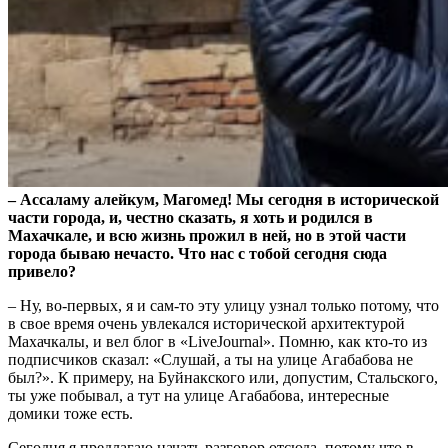
– Ассаламу алейкум, Магомед! Мы сегодня в исторической
части города, и, честно сказать, я хоть и родился в
Махачкале, и всю жизнь прожил в ней, но в этой части
города бываю нечасто. Что нас с тобой сегодня сюда
привело?
– Ну, во-первых, я и сам-то эту улицу узнал только потому, что
в свое время очень увлекался исторической архитектурой
Махачкалы, и вел блог в «LiveJournal». Помню, как кто-то из
подписчиков сказал: «Слушай, а ты на улице Агабабова не
был?». К примеру, на Буйнакского или, допустим, Стальского,
ты уже побывал, а тут на улице Агабабова, интересные
домики тоже есть.
Сегодня я предлагаю начать разговор отсюда, потому что в