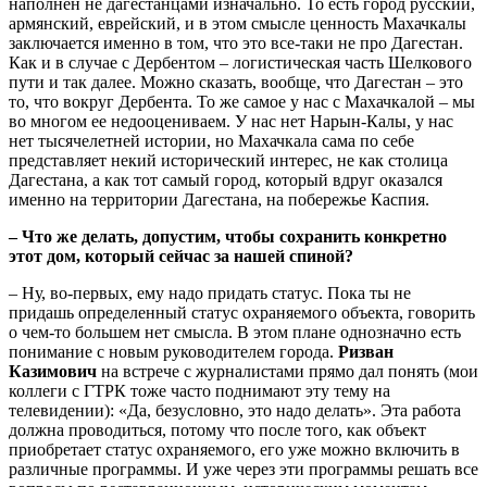
наполнен не дагестанцами изначально. То есть город русский,
армянский, еврейский, и в этом смысле ценность Махачкалы
заключается именно в том, что это все-таки не про Дагестан.
Как и в случае с Дербентом – логистическая часть Шелкового
пути и так далее. Можно сказать, вообще, что Дагестан – это
то, что вокруг Дербента. То же самое у нас с Махачкалой – мы
во многом ее недооцениваем. У нас нет Нарын-Калы, у нас
нет тысячелетней истории, но Махачкала сама по себе
представляет некий исторический интерес, не как столица
Дагестана, а как тот самый город, который вдруг оказался
именно на территории Дагестана, на побережье Каспия.
– Что же делать, допустим, чтобы сохранить конкретно
этот дом, который сейчас за нашей спиной?
– Ну, во-первых, ему надо придать статус. Пока ты не
придашь определенный статус охраняемого объекта, говорить
о чем-то большем нет смысла. В этом плане однозначно есть
понимание с новым руководителем города.
Ризван
Казимович
на встрече с журналистами прямо дал понять (мои
коллеги с ГТРК тоже часто поднимают эту тему на
телевидении): «Да, безусловно, это надо делать». Эта работа
должна проводиться, потому что после того, как объект
приобретает статус охраняемого, его уже можно включить в
различные программы. И уже через эти программы решать все