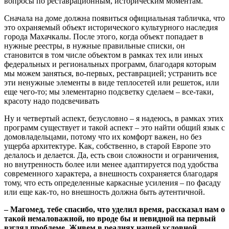
вопросы по реставрационным, историческим моментам.
Сначала на доме должна появиться официальная табличка, что
это охраняемый объект исторического культурного наследия
города Махачкалы. После этого, когда объект попадает в
нужные реестры, в нужные правильные списки, он
становится в том числе объектом в рамках тех или иных
федеральных и региональных программ, благодаря которым
мы можем заняться, во-первых, реставрацией; устранить все
эти ненужные элементы в виде теплосетей или решеток, или
еще чего-то; мы элементарно подсветку сделаем – все-таки,
красоту надо подсвечивать
Ну и четвертый аспект, безусловно – я надеюсь, в рамках этих
программ существует и такой аспект – это найти общий язык с
домовладельцами, потому что их комфорт важен, но без
ущерба архитектуре. Как, собственно, в старой Европе это
делалось и делается. Да, есть свои сложности и ограничения,
но внутренность более или менее адаптируется под удобства
современного характера, а внешность сохраняется благодаря
тому, что есть определенные каркасные усиления – по фасаду
или еще как-то, но внешность должна быть аутентичной.
– Магомед, тебе спасибо, что уделил время, рассказал нам о
такой немаловажной, но вроде бы и невидной на первый
взгляд проблеме. Живем в реалиях нашей условной