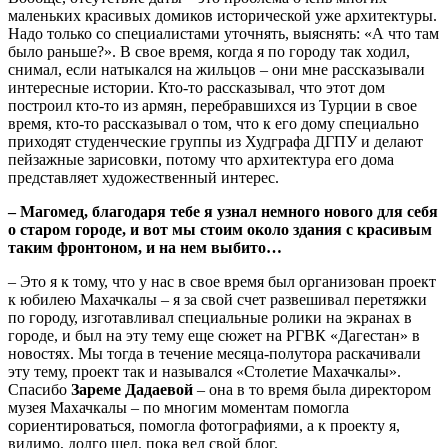
маленьких красивых домиков исторической уже архитектуры.
Надо только со специалистами уточнять, выяснять: «А что там
было раньше?». В свое время, когда я по городу так ходил,
снимал, если натыкался на жильцов – они мне рассказывали
интересные истории. Кто-то рассказывал, что этот дом
построил кто-то из армян, перебравшихся из Турции в свое
время, кто-то рассказывал о том, что к его дому специально
приходят студенческие группы из Худграфа ДГПУ и делают
пейзажные зарисовки, потому что архитектура его дома
представляет художественный интерес.
– Магомед, благодаря тебе я узнал немного нового для себя
о старом городе, и вот мы стоим около здания с красивым
таким фронтоном, и на нем выбито…
– Это я к тому, что у нас в свое время был организован проект
к юбилею Махачкалы – я за свой счет развешивал перетяжки
по городу, изготавливал специальные ролики на экранах в
городе, и был на эту тему еще сюжет на РГВК «Дагестан» в
новостях. Мы тогда в течение месяца-полутора раскачивали
эту тему, проект так и назывался «Столетие Махачкалы».
Спасибо
Зареме Дадаевой
– она в то время была директором
музея Махачкалы – по многим моментам помогла
сориентироваться, помогла фотографиями, а к проекту я,
видимо, долго шел, пока вел свой блог.