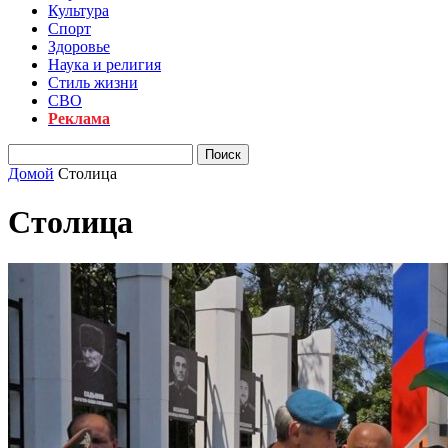
Культура
Спорт
Здоровье
Наука и религия
Стиль жизни
СВО
Реклама
Домой
Столица
Столица