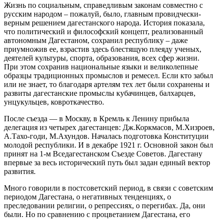
Жизнь по социальным, справедливым законам совместно с
русским народом – пожалуй, было, главным провидчески-
верным решением дагестанского народа. История показала,
что политический и философский концепт, реализованный
автономным Дагестаном, сохранил республику – даже
приумножив ее, взрастив здесь блестящую плеяду ученых,
деятелей культуры, спорта, образования, всех сфер жизни.
При этом сохранив национальные языки и великолепные
образцы традиционных промыслов и ремесел. Если кто забыл
или не знает, то благодаря артелям тех лет были сохранены и
развиты дагестанские промыслы кубачинцев, балхарцев,
унцукульцев, ковроткачество.
После съезда — в Москву, в Кремль к Ленину прибыла
делегация из четырех дагестанцев: Дж.Коркмасов, М.Хизроев,
А.Тахо-годи, М.Ахундов. Началась подготовка Конституции
молодой республики. И в декабре 1921 г. Основной закон был
принят на 1-м Вседагестанском Съезде Советов. Дагестану
впервые за весь исторический путь был задан единый вектор
развития.
Много говорили в постсоветский период, в связи с советским
периодом Дагестана, о негативных тенденциях, о
преследовании религии, о репрессиях, о перегибах. Да, они
были. Но по сравнению с процветанием Дагестана, его