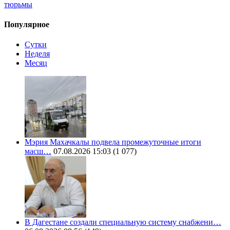
тюрьмы
Популярное
Сутки
Неделя
Месяц
Мэрия Махачкалы подвела промежуточные итоги
масш…
07.08.2026 15:03
(1 077)
В Дагестане создали специальную систему снабжени…