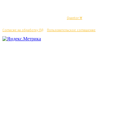
© Махачкалинские известия - Разработка
Quantor-∀
Согласие на обработку ПД
/
Пользовательское соглашение