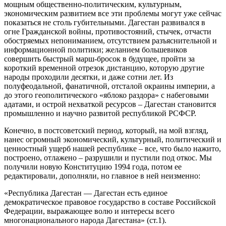
мощным общественно-политическим, культурным,
экономическим развитием все эти проблемы могут уже сейчас
показаться не столь губительными. Дагестан развивался в
огне Гражданской войны, противостояний, стычек, отчасти
обостряемых непониманием, отсутствием разъяснительной и
информационной политики; желанием большевиков
совершить быстрый марш-бросок в будущее, пройти за
короткий временной отрезок дистанцию, которую другие
народы проходили десятки, и даже сотни лет. Из
полуфеодальной, фанатичной, отсталой окраины империи, а
до этого геополитического «яблоко раздора» с набеговыми
адатами, и острой нехваткой ресурсов – Дагестан становится
промышленно и научно развитой республикой РСФСР.
Конечно, в постсоветский период, который, на мой взгляд,
нанес огромный экономический, культурный, политический и
ценностный ущерб нашей республике – все, что было нажито,
построено, отлажено – разрушили и пустили под откос. Мы
получили новую Конституцию 1994 года, потом ее
редактировали, дополняли, но главное в ней неизменно:
«Республика Дагестан — Дагестан есть единое
демократическое правовое государство в составе Российской
Федерации, выражающее волю и интересы всего
многонационального народа Дагестана» (ст.1).