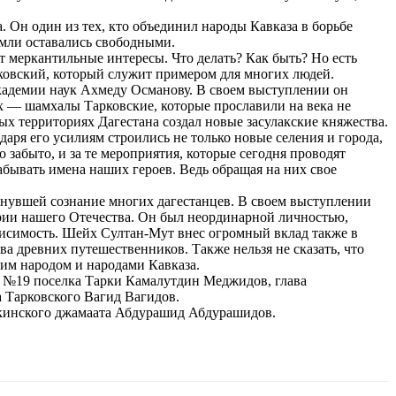
. Он один из тех, кто объединил народы Кавказа в борьбе
земли оставались свободными.
т меркантильные интересы. Что делать? Как быть? Но есть
ковский, который служит примером для многих людей.
академии наук Ахмеду Османову. В своем выступлении он
них — шамхалы Тарковские, которые прославили на века не
тых территориях Дагестана создал новые засулакские княжества.
даря его усилиям строились не только новые селения и города,
 забыто, и за те мероприятия, которые сегодня проводят
абывать имена наших героев. Ведь обращая на них свое
хнувшей сознание многих дагестанцев. В своем выступлении
рии нашего Отечества. Он был неординарной личностью,
висимость. Шейх Султан-Мут внес огромный вклад также в
а древних путешественников. Также нельзя не сказать, что
им народом и народами Кавказа.
 №19 поселка Тарки Камалутдин Меджидов, глава
 Тарковского Вагид Вагидов.
аркинского джамаата Абдурашид Абдурашидов.