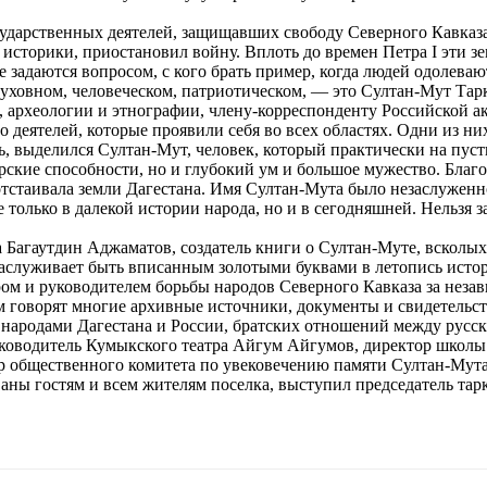
осударственных деятелей, защищавших свободу Северного Кавказа
и историки, приостановил войну. Вплоть до времен Петра I эти 
 задаются вопросом, с кого брать пример, когда людей одолеваю
уховном, человеческом, патриотическом, — это Султан-Мут Тар
, археологии и этнографии, члену-корреспонденту Российской 
ло деятелей, которые проявили себя во всех областях. Одни из 
дь, выделился Султан-Мут, человек, который практически на пус
орские способности, но и глубокий ум и большое мужество. Благо
отстаивала земли Дагестана. Имя Султан-Мута было незаслуженно
 только в далекой истории народа, но и в сегодняшней. Нельзя з
 Багаутдин Аджаматов, создатель книги о Султан-Муте, всколы
заслуживает быть вписанным золотыми буквами в летопись исто
ом и руководителем борьбы народов Северного Кавказа за неза
 говорят многие архивные источники, документы и свидетельств
народами Дагестана и России, братских отношений между русск
ководитель Кумыкского театра Айгум Айгумов, директор школы
р общественного комитета по увековечению памяти Султан-Мута
ваны гостям и всем жителям поселка, выступил председатель т