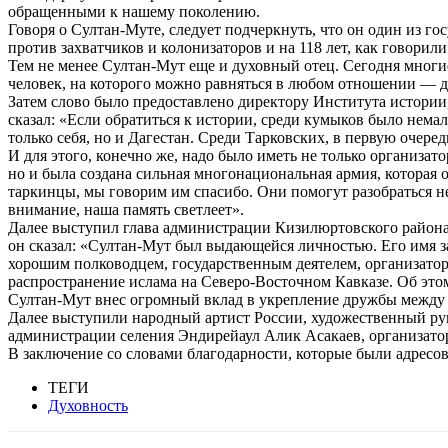
обращенными к нашему поколению.
Говоря о Султан-Муте, следует подчеркнуть, что он один из г
против захватчиков и колонизаторов и на 118 лет, как говорил
Тем не менее Султан-Мут еще и духовный отец. Сегодня многие
человек, на которого можно равняться в любом отношении — д
Затем слово было предоставлено директору Института истории
сказал: «Если обратиться к истории, среди кумыков было нема
только себя, но и Дагестан. Среди Тарковских, в первую очере
И для этого, конечно же, надо было иметь не только организат
но и была создана сильная многонациональная армия, которая 
таркинцы, мы говорим им спасибо. Они помогут разобраться не
внимание, наша память светлеет».
Далее выступил глава администрации Кизилюртовского района
он сказал: «Султан-Мут был выдающейся личностью. Его имя 
хорошим полководцем, государственным деятелем, организатор
распространение ислама на Северо-Восточном Кавказе. Об этом
Султан-Мут внес огромный вклад в укрепление дружбы между 
Далее выступили народный артист России, художественный ру
администрации селения Эндирейаул Алик Асакаев, организато
В заключение со словами благодарности, которые были адресо
ТЕГИ
Духовность