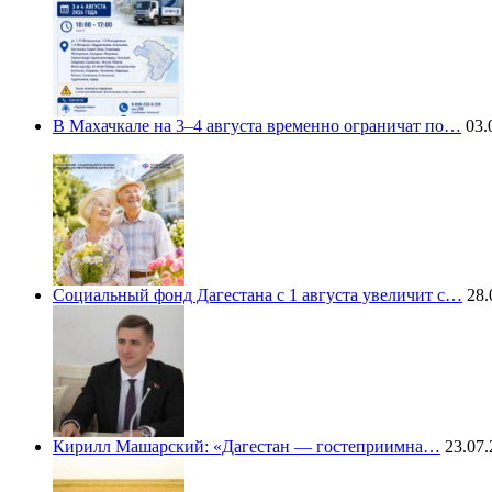
В Махачкале на 3–4 августа временно ограничат по…
03.
Социальный фонд Дагестана с 1 августа увеличит с…
28.
Кирилл Машарский: «Дагестан — гостеприимна…
23.07.