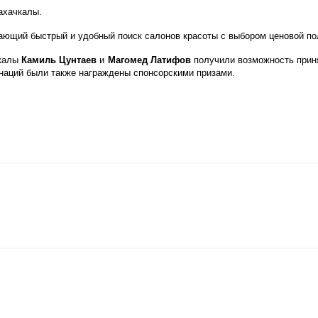
ахачкалы.
вающий быстрый и удобный поиск салонов красоты с выбором ценовой по
чкалы
Камиль Цунтаев
и
Магомед Латифов
получили возможность прин
наций были также награждены спонсорскими призами.