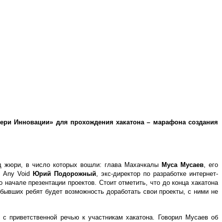
Пери Инновации» для прохождения хакатона – марафона создания
суд жюри, в число которых вошли: глава Махачкалы
Муса Мусаев
, его
р Any Void
Юрий Подорожный
, экс-директор по разработке интернет-
о начале презентации проектов. Стоит отметить, что до конца хакатона
ыбывших ребят будет возможность доработать свои проекты, с ними не
с приветственной речью к участникам хакатона. Говорил Мусаев об