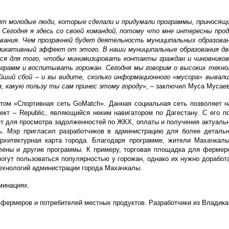
т молодые люди, которые сделали и придумали программы, приносящи
Сегодня я здесь со своей командой, потому что мне интересны прод
вания. Чем прозрачней будет деятельность муниципальных образова
икативный эффект от этого. В наши муниципальные образования дв
ся для того, чтобы минимизировать контакты граждан и чиновников
грамм и воспитывать горожан. Сегодня мы говорим о высоких технол
йший сбой – и вы видите, сколько информационного «мусора» вывали
, какую пользу ты сам принес этому городу
», – заключил Муса Мусаев
том «Спортивная сеть GoMatch». Данная социальная сеть позволяет на
т – Republic, являющийся неким навигатором по Дагестану. С его п
нет для просмотра задолженностей по ЖКХ, оплаты и получения актуаль
ь. Мэр пригласил разработчиков в администрацию для более детальн
рхитектурная карта города. Благодаря программе, жители Махачкалы
ены и другие программы. К примеру, торговая площадка для фермеров
могут пользоваться популярностью у горожан, однако их нужно дорабо
ехнологий администрации города Махачкалы.
минациях.
 фермеров и потребителей местных продуктов. Разработчики из Владика