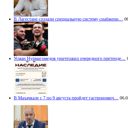
В Дагестане создали специальную систему снабжени…
06
Усман Нурмагомедов уничтожил очередного претенде…
0
В Махачкале с 7 по 9 августа пройдет гастрономич…
06.0