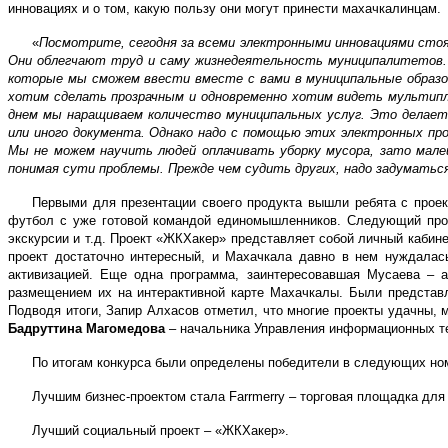
инновациях и о том, какую пользу они могут принести махачкалинцам.
«
Посмотрите, сегодня за всеми электронными инновациями стоя
Они облегчают труд и саму жизнедеятельность муниципалитетов. 
которые мы сможем ввести вместе с вами в муниципальные образо
хотим сделать прозрачным и одновременно хотим видеть мультипл
днем мы наращиваем количество муниципальных услуг. Это делает
или иного документа. Однако надо с помощью этих электронных про
Мы не можем научить людей оплачивать уборку мусора, зато мале
понимая сути проблемы. Прежде чем судить других, надо задуматься
Первыми для презентации своего продукта вышли ребята с проек
футбол с уже готовой командой единомышленников. Следующий проек
экскурсии и т.д. Проект «ЖКХакер» представляет собой личный каби
проект достаточно интересный, и Махачкала давно в нем нуждалас
активизацией. Еще одна программа, заинтересовавшая Мусаева – а
размещением их на интерактивной карте Махачкалы. Были представл
Подводя итоги, Запир Алхасов отметил, что многие проекты удачны, 
Бадруттина Магомедова
– начальника Управления информационных т
По итогам конкурса были определены победители в следующих но
Лучшим бизнес-проектом стала Farrmerry – торговая площадка для
Лучший социальный проект – «ЖКХакер».