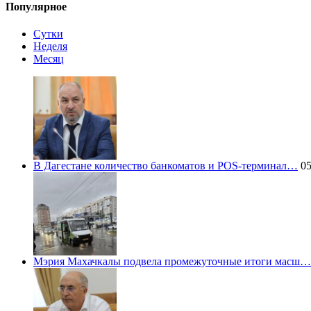
Популярное
Сутки
Неделя
Месяц
В Дагестане количество банкоматов и POS-терминал…
05
Мэрия Махачкалы подвела промежуточные итоги масш…