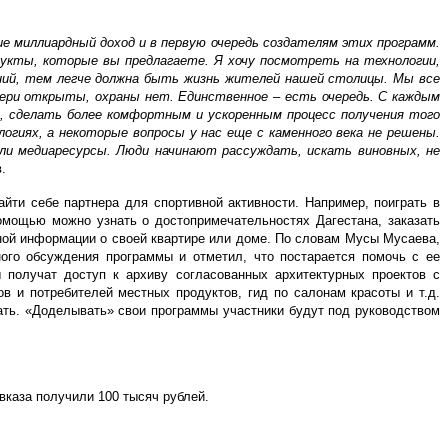
е миллиардный доход и в первую очередь создателям этих программ.
укты, которые вы предлагаете. Я хочу посмотреть на технологии,
ний, тем легче должна быть жизнь жителей нашей столицы. Мы все
ери открыты, охраны нет. Единственное – есть очередь. С каждым
, сделать более комфортным и ускоренным процесс получения того
огиях, а некоторые вопросы у нас еще с каменного века не решены.
ли медиаресурсы. Люди начинают рассуждать, искать виновных, не
.
йти себе партнера для спортивной активности. Например, поиграть в
омощью можно узнать о достопримечательностях Дагестана, заказать
ной информации о своей квартире или доме. По словам Мусы Мусаева,
ого обсуждения программы и отметил, что постарается помочь с ее
 получат доступ к архиву согласованных архитектурных проектов с
 и потребителей местных продуктов, гид по салонам красоты и т.д.
тать. «Доделывать» свои программы участники будут под руководством
вказа получили 100 тысяч рублей.