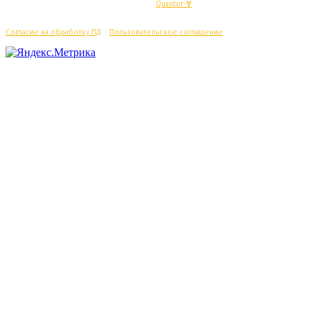
© Махачкалинские известия - Разработка
Quantor-∀
Согласие на обработку ПД
/
Пользовательское соглашение