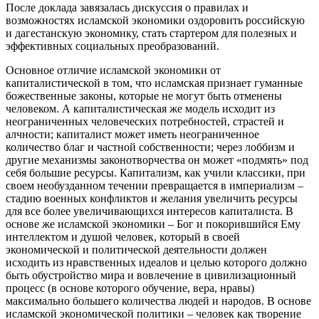
После доклада завязалась дискуссия о правилах и
возможностях исламской экономики оздоровить российскую
и дагестанскую экономику, стать стартером для полезных и
эффективных социальных преобразований.
Основное отличие исламской экономики от
капиталистической в том, что исламская признает гуманные
божественные законы, которые не могут быть отменены
человеком. А капиталистическая же модель исходит из
неограниченных человеческих потребностей, страстей и
алчности; капиталист может иметь неограниченное
количество благ и частной собственности; через лоббизм и
другие механизмы законотворчества он может «подмять» под
себя большие ресурсы. Капитализм, как учили классики, при
своем необузданном течении превращается в империализм –
стадию военных конфликтов и желания увеличить ресурсы
для все более увеличивающихся интересов капиталиста. В
основе же исламской экономики – Бог и покорившийся Ему
интеллектом и душой человек, который в своей
экономической и политической деятельности должен
исходить из нравственных идеалов и целью которого должно
быть обустройство мира и вовлечение в цивилизационный
процесс (в основе которого обучение, вера, нравы)
максимально большего количества людей и народов. В основе
исламской экономической политики – человек как творение