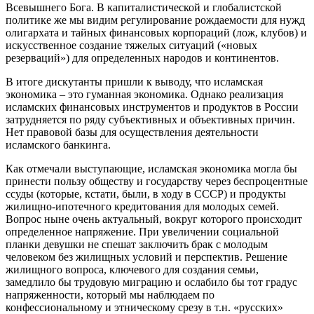
Всевышнего Бога. В капиталистической и глобалистской
политике же мы видим регулирование рождаемости для нужд
олигархата и тайных финансовых корпораций (лож, клубов) и
искусственное создание тяжелых ситуаций («новых
резерваций») для определенных народов и континентов.
В итоге дискутанты пришли к выводу, что исламская
экономика – это гуманная экономика. Однако реализация
исламских финансовых инструментов и продуктов в России
затрудняется по ряду субъективных и объективных причин.
Нет правовой базы для осуществления деятельности
исламского банкинга.
Как отмечали выступающие, исламская экономика могла бы
принести пользу обществу и государству через беспроцентные
ссуды (которые, кстати, были, в ходу в СССР) и продукты
жилищно-ипотечного кредитования для молодых семей.
Вопрос ныне очень актуальный, вокруг которого происходит
определенное напряжение. При увеличении социальной
планки девушки не спешат заключить брак с молодым
человеком без жилищных условий и перспектив. Решение
жилищного вопроса, ключевого для создания семьи,
замедлило бы трудовую миграцию и ослабило бы тот градус
напряженности, который мы наблюдаем по
конфессиональному и этническому срезу в т.н. «русских»