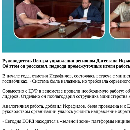
Руководитель Центра управления регионом Дагестана Исраф
Об этом он рассказал, подводя промежуточные итоги работ
В начале года, отметил Исрафилов, состоялась встреча с мини
госпабликах. «Система была налажена, но требовала серьёзног
Совместно с ЦУР в ведомстве провели необходимую работу: об
лидеров. Отдельно он поблагодарил сотрудника министерства 
Аналогичная работа, добавил Исрафилов, была проведена и с 
руководством организации удалось усилить направление обрат
«Сегодня ЕОРД находится в «зелёной зоне» платформы инциден