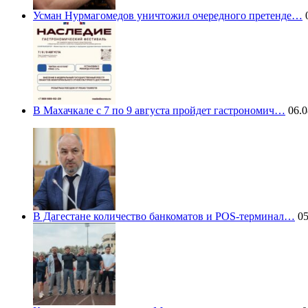
Усман Нурмагомедов уничтожил очередного претенде…
0
В Махачкале с 7 по 9 августа пройдет гастрономич…
06.0
В Дагестане количество банкоматов и POS-терминал…
05