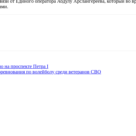
вязи от Единого оператора Абдулу Арслангереева, который во 
ами.
 на проспекте Петра I
оревнования по волейболу среди ветеранов СВО