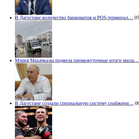
В Дагестане количество банкоматов и POS-терминал…
05
Мэрия Махачкалы подвела промежуточные итоги масш…
В Дагестане создали специальную систему снабжени…
06