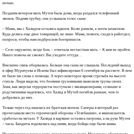
ночью.
Поздним вечером мать Мутея была дома, когда раздался телефонный
звонок. Подняв трубку, она услышала голос сына:
– Мама, мы с Халидом остались вдвоем. Колю ранили, а затем захватили.
Куда делись еще двое товарищей, не знаю. Мама, помоги, сходи в райотдел,
попроси, чтобы нам подбросили боеприпасов.
– Село окружено, везде бои, – отвечала несчастная мать. – К вам не пройти.
Никто помочь не сможет. Вы уходите оттуда…
Внезапно связь оборвалась. Больше она сына не слышала. Последний выход
в эфир Мурачуева и Исаева был зафиксирован 6 сентября на рассвете. В нем
не было ни слова о помощи. А через некоторое время стрельба на высоте
стихла. Люди видели, что боевики грузовиками вывозили трупы своих.
Зная, как зверски террористы поступали с милиционерами, сельчане и
родственники надеялись, что Халид и Мутей погибли раньше, чем те
добрались до них.
Только через год нашлась их братская могила. Саперы в который раз
прочесывали место героической обороны «Телебашни», и миноискатель
сработал на металл. У Халида в кармане остались патроны, а на руке Мутея
– часы. Бандиты издевались над ними, когда бойцы еще были живы.
Простреленные руки и ноги, переломанные кости. Мурачуева обезглавили,