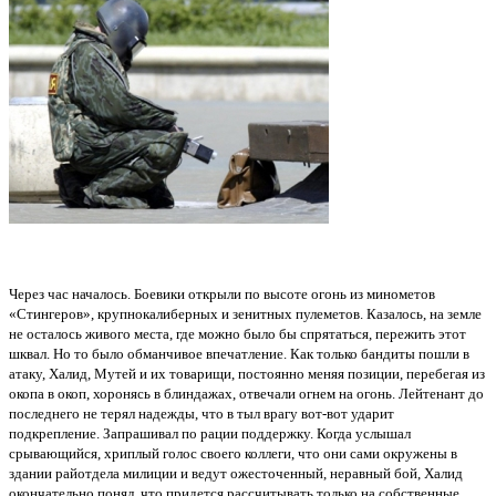
Через час началось. Боевики открыли по высоте огонь из минометов
«Стингеров», крупнокалиберных и зенитных пулеметов. Казалось, на земле
не осталось живого места, где можно было бы спрятаться, пережить этот
шквал. Но то было обманчивое впечатление. Как только бандиты пошли в
атаку, Халид, Мутей и их товарищи, постоянно меняя позиции, перебегая из
окопа в окоп, хоронясь в блиндажах, отвечали огнем на огонь. Лейтенант до
последнего не терял надежды, что в тыл врагу вот-вот ударит
подкрепление. Запрашивал по рации поддержку. Когда услышал
срывающийся, хриплый голос своего коллеги, что они сами окружены в
здании райотдела милиции и ведут ожесточенный, неравный бой, Халид
окончательно понял, что придется рассчитывать только на собственные