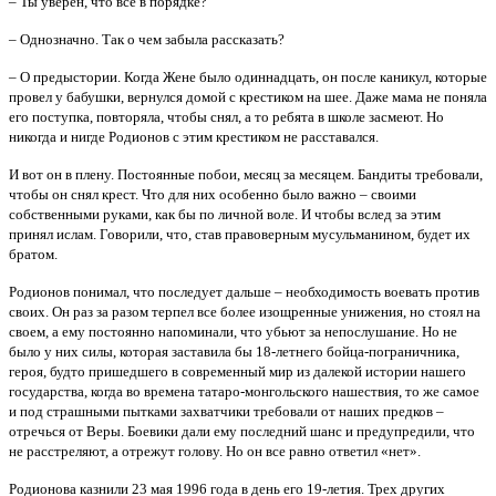
– Ты уверен, что все в порядке?
– Однозначно. Так о чем забыла рассказать?
– О предыстории. Когда Жене было одиннадцать, он после каникул, которые
провел у бабушки, вернулся домой с крестиком на шее. Даже мама не поняла
его поступка, повторяла, чтобы снял, а то ребята в школе засмеют. Но
никогда и нигде Родионов с этим крестиком не расставался.
И вот он в плену. Постоянные побои, месяц за месяцем. Бандиты требовали,
чтобы он снял крест. Что для них особенно было важно – своими
собственными руками, как бы по личной воле. И чтобы вслед за этим
принял ислам. Говорили, что, став правоверным мусульманином, будет их
братом.
Родионов понимал, что последует дальше – необходимость воевать против
своих. Он раз за разом терпел все более изощренные унижения, но стоял на
своем, а ему постоянно напоминали, что убьют за непослушание. Но не
было у них силы, которая заставила бы 18-летнего бойца-пограничника,
героя, будто пришедшего в современный мир из далекой истории нашего
государства, когда во времена татаро-монгольского нашествия, то же самое
и под страшными пытками захватчики требовали от наших предков –
отречься от Веры. Боевики дали ему последний шанс и предупредили, что
не расстреляют, а отрежут голову. Но он все равно ответил «нет».
Родионова казнили 23 мая 1996 года в день его 19-летия. Трех других