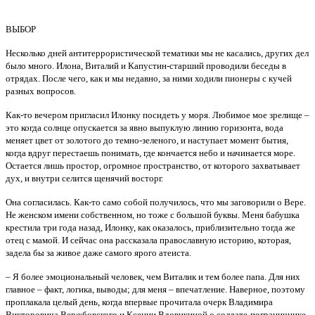
ВЫБОР
Несколько дней антитеррористической тематики мы не касались, других дел
было много. Илона, Виталий и Капустин-старший проводили беседы в
отрядах. После чего, как и мы недавно, за ними ходили пионеры с кучей
разных вопросов.
Как-то вечером пригласил Илонку посидеть у моря. Любимое мое зрелище –
это когда солнце опускается за явно выпуклую линию горизонта, вода
меняет цвет от золотого до темно-зеленого, и наступает момент бытия,
когда вдруг перестаешь понимать, где кончается небо и начинается море.
Остается лишь простор, огромное пространство, от которого захватывает
дух, и внутри селится щенячий восторг.
Она согласилась. Как-то само собой получилось, что мы заговорили о Вере.
Не женском имени собственном, но тоже с большой буквы. Меня бабушка
крестила три года назад, Илонку, как оказалось, приблизительно тогда же
отец с мамой. И сейчас она рассказала православную историю, которая,
задела бы за живое даже самого ярого атеиста.
– Я более эмоциональный человек, чем Виталик и тем более папа. Для них
главное – факт, логика, выводы; для меня – впечатление. Наверное, поэтому
проплакала целый день, когда впервые прочитала очерк Владимира
Викторовича Вержбовского и Ксении Вдовикиной о солдате-пограничнике