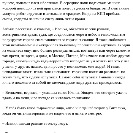
пункте, попали в плен к боевикам. В середине ночи подъехала машина
«скорой помощи», в ней прятались полтора десятка бандитов. В считанные
минуты ребят скрутили и затолкали в «рафик». Когда на КПП прибыла
смена, солдаты нашли на снегу лишь пятна крови.
Забыла рассказать о главном, – Илонка, обхватив колени руками,
всматривалась вдаль, туда, где соединялись море и небо, и темно-желтым
полукругом горело сваливающееся за горизонт солнце. Я тоже любовался
этой незабываемой и каждый раз по-новому прописанной картиной. В один
из моментов ощутимо больно резанула мысль: вот завтра или через какое-то
там время, не здесь, а дома, в Москве, Питере, Махачкале или любом другом
городе, какому-нибудь гаду-террористу взбредет на ум отнять все это у нее,
у меня, у других наших, да и просто у незнакомых мне людей. И такая
невиданная злость взяла, такая ненависть горячими волнами разлилась по
всему телу, что я даже испугался. Самого себя испугался. Раньше никогда
ничего похожего за собой не замечал, даже когда драться приходилось.
– Вениамин, вернись, – услышал голос Илоны. Увидел, что смотрит уже не
вдаль, а на меня, и во взгляде ее читалось понимание.
– У тебя было такое выражение лица, какое иногда наблюдала у Виталика,
когда он читал материалы и не видел, что я на него смотрю.
– Извини, мысли разные в голову лезут.