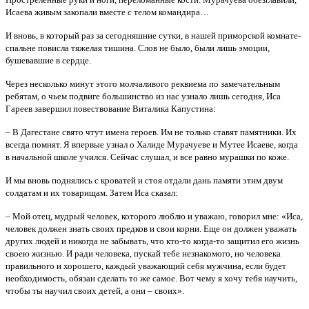
Исаева живым закопали вместе с телом командира…
И вновь, в который раз за сегодняшние сутки, в нашей приморской комнате-
спальне повисла тяжелая тишина. Слов не было, были лишь эмоции,
бушевавшие в сердце.
Через несколько минут этого молчаливого реквиема по замечательным
ребятам, о чьем подвиге большинство из нас узнало лишь сегодня, Иса
Гареев завершил повествование Виталика Капустина:
– В Дагестане свято чтут имена героев. Им не только ставят памятники. Их
всегда помнят. Я впервые узнал о Халиде Мурачуеве и Мутее Исаеве, когда
в начальной школе учился. Сейчас слушал, и все равно мурашки по коже.
И мы вновь поднялись с кроватей и стоя отдали дань памяти этим двум
солдатам и их товарищам. Затем Иса сказал:
– Мой отец, мудрый человек, которого люблю и уважаю, говорил мне: «Иса,
человек должен знать своих предков и свои корни. Еще он должен уважать
других людей и никогда не забывать, что кто-то когда-то защитил его жизнь
своею жизнью. И ради человека, пускай тебе незнакомого, но человека
правильного и хорошего, каждый уважающий себя мужчина, если будет
необходимость, обязан сделать то же самое. Вот чему я хочу тебя научить,
чтобы ты научил своих детей, а они – своих».