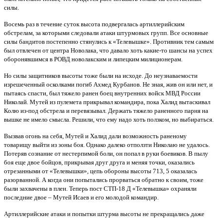
силы.
Восемь раз в течение суток высота подвергалась артиллерийским
обстрелам, за которыми следовали атаки штурмовых групп. Все основные
силы бандитов постепенно стянулись к «Телевышке». Противник тем самым
был отвлечен от центра Новолака, что давало хоть какие-то шансы на успех
оборонявшимся в РОВД новолакским и липецким милиционерам.
Но силы защитников высоты тоже были на исходе. До неузнаваемости
изрешеченный осколками погиб Ахмед Курбанов. Не зная, жив он или нет, и
пытаясь спасти, был тяжело ранен боец внутренних войск МВД России
Николай. Мутей из пулемета прикрывал командира, пока Халид вытаскивал
Колю из-под обстрела и перевязывал. Держать тяжело раненного парня на
вышке не имело смысла. Решили, что ему надо хоть ползком, но выбираться.
Вызвав огонь на себя, Мутей и Халид дали возможность раненому
товарищу выйти из зоны боя. Однако далеко отползти Николаю не удалось.
Потеряв сознание от нестерпимой боли, он попал в руки боевиков. В пылу
боя еще двое бойцов, прикрывая друг друга и меняя точки, оказались
отрезанными от «Телевышки», цепь обороны высоты 713, 5 оказалась
разорванной. А когда они попытались прорваться обратно к своим, тоже
были захвачены в плен. Теперь пост СТП-18 Д «Телевышка» охраняли
последние двое – Мутей Исаев и его молодой командир.
Артиллерийские атаки и попытки штурма высоты не прекращались даже