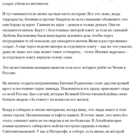
солдат убили из автоматов.
И тут начинается не менее жуткая часть истории. Все это ложь, когда
террористы, боевики и прочие бандиты во всеуслышание объявляют, что
они борцы за идею. Главная их идея – деньги и только деньги. Они не
гнушаются ничем. Берут с безутешных матерей плату за тела их сыновей.
Любовь Васильевна была вынуждена заложить дом, чтобы через
посредников те ей показали, где находится могила Жени и расстрелянных
солдат. А еще через неделю матери за отдельную плату – как же это ужасно,
даже не знаю, кто еще может такое сотворить, – голос Илонки задрожал, –
за отдельную плату вернули голову сына.
Эта мужественная женщина вывезла тела всех четырех ребят из Чечни в
Россию.
На могиле солдата-пограничника Евгения Родионова стоит двухметровый
крест и постоянно горит лампада. Поклониться его праху приезжают сюда
со всей России. Был случай, ветеран Великой Отечественной войны свою
боевую медаль «За отвагу» положил на его могилу.
Когда я собираю и читаю материалы, всегда вижу, что люди знают и чтят
своих героев. Нескончаемая эстафета памяти. И точно знаю, что жить без
этого, означает жить не по-людски и не по-божески. В Алтайском крае
атаман казачьего сибирского войска построил церковь и назвал
Святоевгеньевской. У нас в Петергофе, в соборе, есть икона, на которой