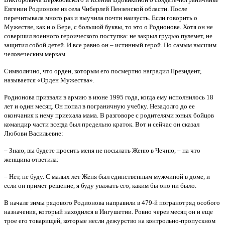
Евгении Родионове из села Чиберлей Пензенской области. После
перечитывала много раз и выучила почти наизусть. Если говорить о
Мужестве, как и о Вере, с большой буквы, то это о Родионове. Хотя он не
совершил военного героического поступка: не закрыл грудью пулемет, не
защитил собой детей. И все равно он – истинный герой. По самым высшим
человеческим меркам.
Символично, что орден, которым его посмертно наградил Президент,
называется «Орден Мужества».
Родионова призвали в армию в июне 1995 года, когда ему исполнилось 18
лет и один месяц. Он попал в пограничную учебку. Незадолго до ее
окончания к нему приехала мама. В разговоре с родителями юных бойцов
командир части всегда был предельно краток. Вот и сейчас он сказал
Любови Васильевне:
– Знаю, вы будете просить меня не посылать Женю в Чечню, – на что
женщина ответила:
– Нет, не буду. С малых лет Женя был единственным мужчиной в доме, и
если он примет решение, я буду уважать его, каким бы оно ни было.
В начале зимы рядового Родионова направили в 479-й погранотряд особого
назначения, который находился в Ингушетии. Ровно через месяц он и еще
трое его товарищей, которые несли дежурство на контрольно-пропускном