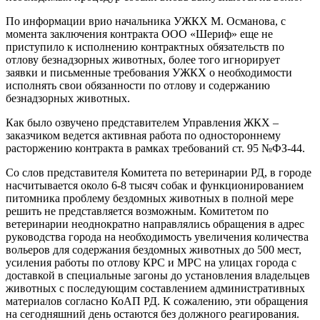
По информации врио начальника УЖКХ М. Османова, с
момента заключения контракта ООО «Шериф» еще не
приступило к исполнению контрактных обязательств по
отлову безнадзорных животных, более того игнорирует
заявки и письменные требования УЖКХ о необходимости
исполнять свои обязанности по отлову и содержанию
безнадзорных животных.
Как было озвучено представителем Управления ЖКХ –
заказчиком ведется активная работа по одностороннему
расторжению контракта в рамках требований ст. 95 №ФЗ-44.
Со слов представителя Комитета по ветеринарии РД, в городе
насчитывается около 6-8 тысяч собак и функционированием
питомника проблему бездомных животных в полной мере
решить не представляется возможным. Комитетом по
ветеринарии неоднократно направлялись обращения в адрес
руководства города на необходимость увеличения количества
вольеров для содержания бездомных животных до 500 мест,
усиления работы по отлову КРС и МРС на улицах города с
доставкой в специальные загоны до установления владельцев
животных с последующим составлением административных
материалов согласно КоАП РД. К сожалению, эти обращения
на сегодняшний день остаются без должного реагирования.