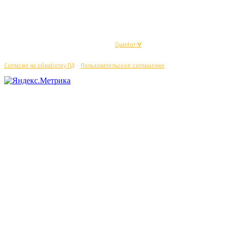
© Махачкалинские известия - Разработка
Quantor-∀
Согласие на обработку ПД
/
Пользовательское соглашение