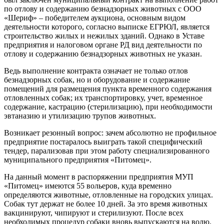
по отлову и содержанию безнадзорных животных с ООО
«Шериф» – победителем аукциона, основным видом
деятельности которого, согласно выписке ЕГРЮЛ, является
строительство жилых и нежилых зданий. Однако в Уставе
предприятия и налоговом органе РД вид деятельности по
отлову и содержанию безнадзорных животных не указан.
Ведь выполнение контракта означает не только отлов
безнадзорных собак, но и оборудование и содержание
помещений для размещения пункта временного содержания
отловленных собак; их транспортировку, учет, временное
содержание, кастрацию (стерилизацию), при необходимости
эвтаназию и утилизацию трупов животных.
Возникает резонный вопрос: зачем абсолютно не профильное
предприятие постаралось выиграть такой специфический
тендер, парализовав при этом работу специализированного
муниципального предприятия «Питомец».
На данный момент в распоряжении предприятия МУП
«Питомец» имеются 55 вольеров, куда временно
определяются животные, отловленные на городских улицах.
Собак тут держат не более 10 дней. За это время животных
вакцинируют, чипируют и стерилизуют. После всех
необходимых процедур собаки вновь выпускаются на волю.