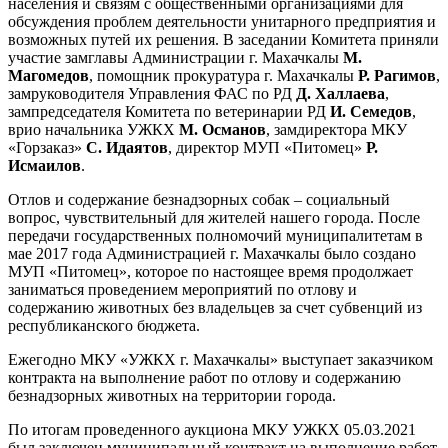
населения и связям с общественными организациями для
обсуждения проблем деятельности унитарного предприятия и
возможных путей их решения. В заседании Комитета приняли
участие замглавы Администрации г. Махачкалы
М.
Магомедов
, помощник прокуратура г. Махачкалы
Р. Рагимов
,
замруководителя Управления ФАС по РД
Д. Халлаева
,
зампредседателя Комитета по ветеринарии РД
И. Семедов
,
врио начальника УЖКХ
М. Османов
, замдиректора МКУ
«Горзаказ»
С. Идаятов
, директор МУП «Питомец»
Р.
Исмаилов
.
Отлов и содержание безнадзорных собак – социальный
вопрос, чувствительный для жителей нашего города. После
передачи государственных полномочий муниципалитетам в
мае 2017 года Администрацией г. Махачкалы было создано
МУП «Питомец», которое по настоящее время продолжает
заниматься проведением мероприятий по отлову и
содержанию животных без владельцев за счет субвенций из
республиканского бюджета.
Ежегодно МКУ «УЖКХ г. Махачкалы» выступает заказчиком
контракта на выполнение работ по отлову и содержанию
безнадзорных животных на территории города.
По итогам проведенного аукциона МКУ УЖКХ 05.03.2021
был заключен муниципальный контракт на выполнение работ