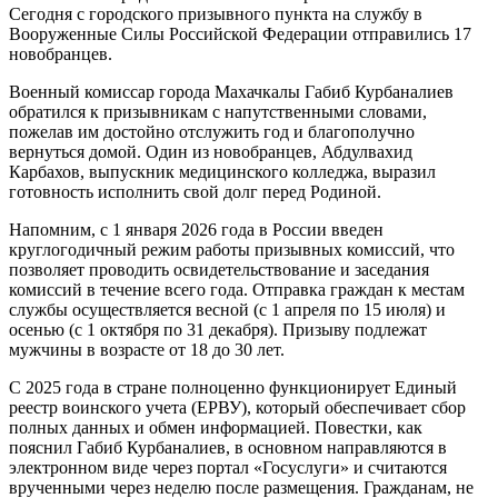
Сегодня с городского призывного пункта на службу в
Вооруженные Силы Российской Федерации отправились 17
новобранцев.
Военный комиссар города Махачкалы Габиб Курбаналиев
обратился к призывникам с напутственными словами,
пожелав им достойно отслужить год и благополучно
вернуться домой. Один из новобранцев, Абдулвахид
Карбахов, выпускник медицинского колледжа, выразил
готовность исполнить свой долг перед Родиной.
Напомним, с 1 января 2026 года в России введен
круглогодичный режим работы призывных комиссий, что
позволяет проводить освидетельствование и заседания
комиссий в течение всего года. Отправка граждан к местам
службы осуществляется весной (с 1 апреля по 15 июля) и
осенью (с 1 октября по 31 декабря). Призыву подлежат
мужчины в возрасте от 18 до 30 лет.
С 2025 года в стране полноценно функционирует Единый
реестр воинского учета (ЕРВУ), который обеспечивает сбор
полных данных и обмен информацией. Повестки, как
пояснил Габиб Курбаналиев, в основном направляются в
электронном виде через портал «Госуслуги» и считаются
врученными через неделю после размещения. Гражданам, не