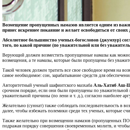
Возмещение пропущенных намазов является одним из важных
принес искреннее покаяние и желает освободиться от своих 
Абсолютное большинство ученых-богословов (джумхур) согл
того, по какой причине (по уважительной или без уважитель
Верующий должен возместить пропущенные намазы как можно с
возмещения, а те намазы, которые были пропущены без уважит
Такой человек должен тратить все свое свободное время на в
самое необходимое: сон, зарабатывание средств для обеспечения
Авторитетный ученый шафиитского мазхаба
Аль-Хатиб Аш-
срочном порядке, если они были пропущены по уважительной п
уважительной причины (по лени и т. д.), согласно наиболее ар
Желательно (суннат) также соблюдать последовательность в в
далее, чтобы избежать полемики среди тех ученых, которые сч
Также желательно при возмещении намазов (пропущенных ПО у
подражая порядку совершения своевременных молитв, и чтобы и