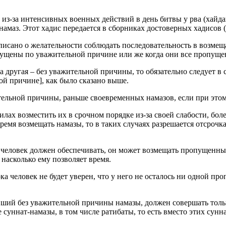
) из-за интенсивных военных действий в день битвы у рва (хайда
 намаз. Этот хадис передается в сборниках достоверных хадисов 
сано о желательности соблюдать последовательность в возмещ
опущены по уважительной причине или же когда они все пропущ
а другая – без уважительной причины, то обязательно следует в
й причине], как было сказано выше.
ельной причины, раньше своевременных намазов, если при этом 
илах возместить их в срочном порядке из-за своей слабости, бо
время возмещать намазы, то в таких случаях разрешается отсрочк
ого человек должен обеспечивать, он может возмещать пропущенн
насколько ему позволяет время.
а человек не будет уверен, что у него не осталось ни одной пр
ивший без уважительной причины намазы, должен совершать толь
суннат-намазы, в том числе ратибаты, то есть вместо этих сун