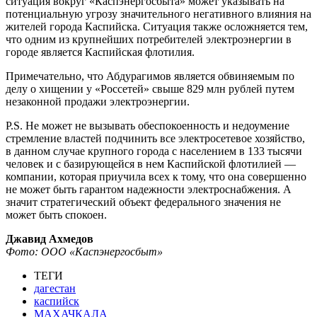
ситуация вокруг «Каспэнергосбыта» может указывать на
потенциальную угрозу значительного негативного влияния на
жителей города Каспийска. Ситуация также осложняется тем,
что одним из крупнейших потребителей электроэнергии в
городе является Каспийская флотилия.
Примечательно, что Абдурагимов является обвиняемым по
делу о хищении у «Россетей» свыше 829 млн рублей путем
незаконной продажи электроэнергии.
P.S. Не может не вызывать обеспокоенность и недоумение
стремление властей подчинить все электросетевое хозяйство,
в данном случае крупного города с населением в 133 тысячи
человек и с базирующейся в нем Каспийской флотилией —
компании, которая приучила всех к тому, что она совершенно
не может быть гарантом надежности электроснабжения. А
значит стратегический объект федерального значения не
может быть спокоен.
Джавид Ахмедов
Фото: ООО «Каспэнергосбыт»
ТЕГИ
дагестан
каспийск
МАХАЧКАЛА