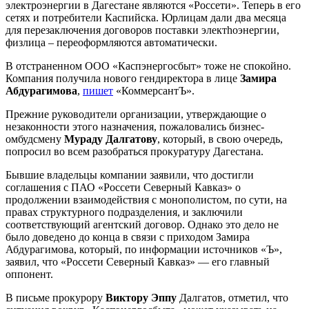
электроэнергии в Дагестане являются «Россети». Теперь в его
сетях и потребители Каспийска. Юрлицам дали два месяца
для перезаключения договоров поставки электhоэнергии,
физлица – переоформляются автоматически.
В отстраненном ООО «Каспэнергосбыт» тоже не спокойно.
Компания получила нового гендиректора в лице
Замира
Абдурагимова
,
пишет
«КоммерсантЪ».
Прежние руководители организации, утверждающие о
незаконности этого назначения, пожаловались бизнес-
омбудсмену
Мураду Далгатову
, который, в свою очередь,
попросил во всем разобраться прокуратуру Дагестана.
Бывшие владельцы компании заявили, что достигли
соглашения с ПАО «Россети Северный Кавказ» о
продолжении взаимодействия с монополистом, по сути, на
правах структурного подразделения, и заключили
соответствующий агентский договор. Однако это дело не
было доведено до конца в связи с приходом Замира
Абдурагимова, который, по информации источников «Ъ»,
заявил, что «Россети Северный Кавказ» — его главный
оппонент.
В письме прокурору
Виктору Эппу
Далгатов, отметил, что