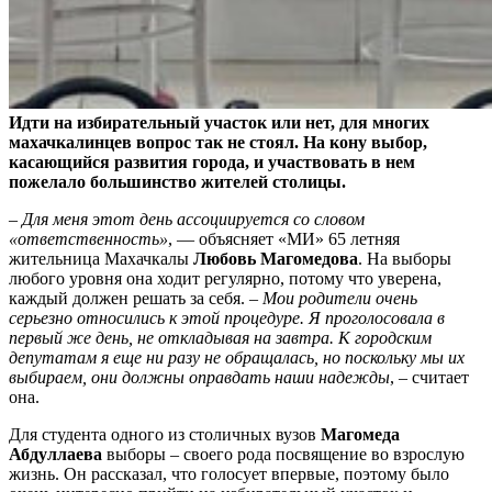
Идти на избирательный участок или нет, для многих
махачкалинцев вопрос так не стоял. На кону выбор,
касающийся развития города, и участвовать в нем
пожелало большинство жителей столицы.
– Для меня этот день ассоциируется со словом
«ответственность»
, — объясняет «МИ» 65 летняя
жительница Махачкалы
Любовь Магомедова
. На выборы
любого уровня она ходит регулярно, потому что уверена,
каждый должен решать за себя. –
Мои родители очень
серьезно относились к этой процедуре. Я проголосовала в
первый же день, не откладывая на завтра. К городским
депутатам я еще ни разу не обращалась, но поскольку мы их
выбираем, они должны оправдать наши надежды
, – считает
она.
Для студента одного из столичных вузов
Магомеда
Абдуллаева
выборы – своего рода посвящение во взрослую
жизнь. Он рассказал, что голосует впервые, поэтому было