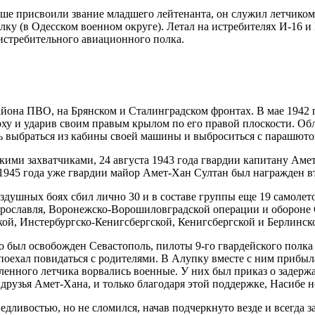
оше присвоили звание младшего лейтенанта, он служил летчиком
ку (в Одесском военном округе). Летал на истребителях И-16 и 
 истребительного авиационного полка.
она ПВО, на Брянском и Сталинградском фронтах. В мае 1942 год
рху и ударив своим правым крылом по его правой плоскости. Об
 выбраться из кабины своей машины и выброситься с парашютом.
кими захватчиками, 24 августа 1943 года гвардии капитану Аме
 1945 года уже гвардии майор Амет-Хан Султан был награжден в
оздушных боях сбил лично 30 и в составе группы еще 19 самоле
рославля, Воронежско-Ворошиловградской операции и обороне С
ой, Инстербургско-Кенигсбергской, Кенигсбергской и Берлинск
 был освобожден Севастополь, пилоты 9-го гвардейского полка
оехал повидаться с родителями. В Алупку вместе с ним прибыла 
ленного летчика ворвались военные. У них был приказ о задержа
рузья Амет-Хана, и только благодаря этой поддержке, Насибе н
ливостью, но не сломился, начав подчеркнуто везде и всегда за