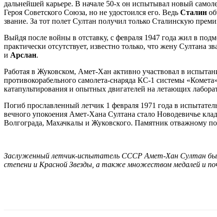
дальнейшей карьере. В начале 50-х он испытывал новый самолет
Героя Советского Союза, но не удостоился его. Ведь
Сталин
об
звание. За тот полет Султан получил только Сталинскую преми
Выйдя после войны в отставку, с февраля 1947 года жил в по
практически отсутствует, известно только, что жену Султана з
и
Арслан
.
Работая в Жуковском, Амет-Хан активно участвовал в испытан
противокорабельного самолета-снаряда КС-1 системы «Комета
катапультирования и опытных двигателей на летающих лабора
Погиб прославленный летчик 1 февраля 1971 года в испытател
вечного упокоения Амет-Хана Султана стало Новодевичье кладб
Волгограда, Махачкалы и Жуковского. Памятник отважному поко
Заслуженный летчик-испытатель СССР Амет-Хан Султан был н
степени и Красной Звезды, а также множеством медалей и по