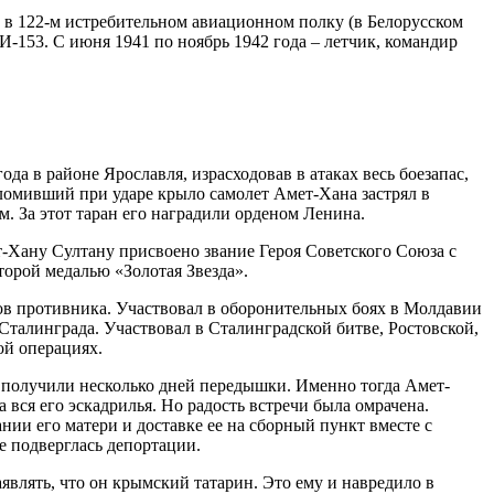
 в 122-м истребительном авиационном полку (в Белорусском
И-153. С июня 1941 по ноябрь 1942 года – летчик, командир
а в районе Ярославля, израсходовав в атаках весь боезапас,
ломивший при ударе крыло самолет Амет-Хана застрял в
 За этот таран его наградили орденом Ленина.
т-Хану Султану присвоено звание Героя Советского Союза с
торой медалью «Золотая Звезда».
тов противника. Участвовал в оборонительных боях в Молдавии
талинграда. Участвовал в Сталинградской битве, Ростовской,
ой операциях.
 получили несколько дней передышки. Именно тогда Амет-
вся его эскадрилья. Но радость встречи была омрачена.
нии его матери и доставке ее на сборный пункт вместе с
е подверглась депортации.
являть, что он крымский татарин. Это ему и навредило в