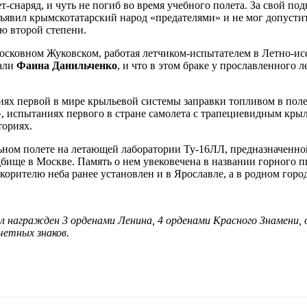
-снаряд, и чуть не погиб во время учебного полета. За свой по
ъявил крымскотатарский народ «предателями» и не мог допустит
ю второй степени.
дмосковном Жуковском, работая летчиком-испытателем в Летно-и
вали
Фаина Данильченко
, и что в этом браке у прославленного 
иях первой в мире крыльевой системы заправки топливом в пол
», испытаниях первого в стране самолета с трапециевидным кр
ториях.
ьном полете на летающей лаборатории Ту-16ЛЛ, предназначенно
ище в Москве. Память о нем увековечена в названии горного пик
рителю неба ранее установлен и в Ярославле, а в родном город
агражден 3 орденами Ленина, 4 орденами Красного Знамени, о
четных знаков.