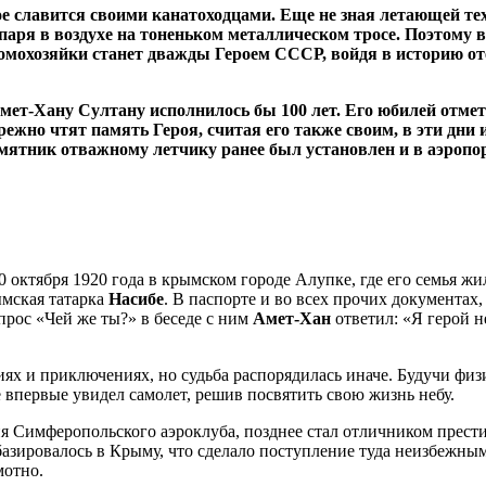
рое славится своими канатоходцами. Еще не зная летающей 
паря в воздухе на тоненьком металлическом тросе. Поэтому в
 домохозяйки станет дважды Героем СССР, войдя в историю о
ет-Хану Султану исполнилось бы 100 лет. Его юбилей отмети
ережно чтят память Героя, считая его также своим, в эти дни 
амятник отважному летчику ранее был установлен и в аэропо
октября 1920 года в крымском городе Алупке, где его семья жи
ымская татарка
Насибе
. В паспорте и во всех прочих документах
опрос «Чей же ты?» в беседе с ним
Амет-Хан
ответил: «Я герой н
иях и приключениях, но судьба распорядилась иначе. Будучи фи
е впервые увидел самолет, решив посвятить свою жизнь небу.
тия Симферопольского аэроклуба, позднее стал отличником прест
базировалось в Крыму, что сделало поступление туда неизбежным
мотно.