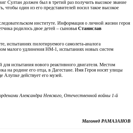
двиг Султан должен был в третий раз получить высокое звание
ь, чтобы один из его представителей носил такое высокое
сследовательском институте. Информация о личной жизни героя
летчика родилось двое детей – сыновья
Станислав
ете, испытаниях пилотируемого самолета-аналога
ылом малого удлинения НМ-1, испытаниях новых систем
й для испытания нового реактивного двигателя. Местом
а на родине его отца, в Дагестане. Имя Героя носят улицы
е Алупке действует его музей.
рденами Александра Невского, Отечественной войны 1-й
Магомед РАМАЗАНОВ