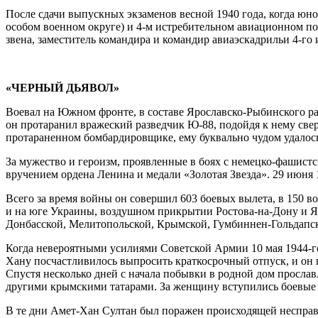
После сдачи выпускных экзаменов весной 1940 года, когда юн
особом военном округе) и 4-м истребительном авиационном пол
звена, заместитель командира и командир авиаэскадрильи 4-го
«ЧЕРНЫЙ ДЬЯВОЛ»
Воевал на Южном фронте, в составе Ярославско-Рыбинского рай
он протаранил вражеский разведчик Ю-88, подойдя к нему све
протараненном бомбардировщике, ему буквально чудом удалось
За мужество и героизм, проявленные в боях с немецко-фашистс
вручением ордена Ленина и медали «Золотая Звезда». 29 июня
Всего за время войны он совершил 603 боевых вылета, в 150 в
и на юге Украины, воздушном прикрытии Ростова-на-Дону и Я
Донбасской, Мелитопольской, Крымской, Гумбиннен-Гольдапск
Когда невероятными усилиями Советской Армии 10 мая 1944-го
Хану посчастливилось выпросить краткосрочный отпуск, и он п
Спустя несколько дней с начала побывки в родной дом прослав
другими крымскими татарами. За женщину вступились боевые д
В те дни Амет-Хан Султан был поражен происходящей несправед