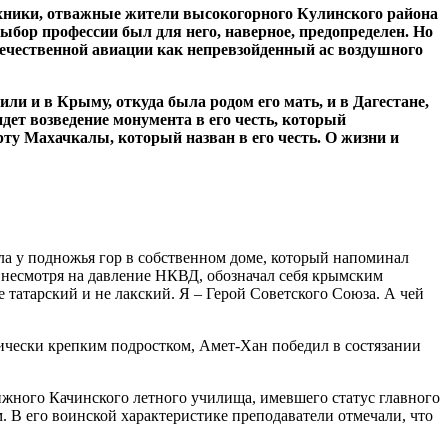
техники, отважные жители высокогорного Кулинского района
ыбор профессии был для него, наверное, предопределен. Но
течественной авиации как непревзойденный ас воздушного
ли и в Крыму, откуда была родом его мать, и в Дагестане,
идет возведение монумента в его честь, который
рту Махачкалы, который назван в его честь. О жизни и
ла у подножья гор в собственном доме, который напоминал
, несмотря на давление НКВД, обозначал себя крымским
е татарский и не лакский. Я – Герой Советского Союза. А чей
зически крепким подростком, Амет-Хан победил в состязании
ижного Качинского летного училища, имевшего статус главного
. В его воинской характеристике преподаватели отмечали, что