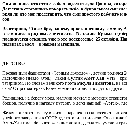
Символично, что отец его был родом из аула Цовкра, кото
Дагестана стремились покорять небо, в буквальном смысле 
вряд ли кто мог представить, что сын простого рабочего и
боя.
Во вторник, 20 октября, нашему прославленному земляку Ам
в том числе в родном селе его отца. В столице Крыма, где б
планируется открыть уже в это воскресенье, 25 октября. П
подвигах Героя – в нашем материале.
ДЕТСТВО
Прозванный фашистами «Черным дьяволом», летчик родился 20 
ласточкино гнездо. Отец – лакец
Султан Амет-Хан
, мать – кр
татарином. По словам великого поэта
Расула Гамзатова
, на в
сын? Отца с матерью. Разве можно их отделить друг от друга?»
Родившись на берегу моря, мальчик мечтал о морских странств
борцов, получив в награду путевку в легендарный «Артек», гд
Желая воплотить мечту в жизнь, паренек начал посещать заня
учебного заведения в СССР, где готовили пилотов. Оно также 
Амет-Хан имел большое желание летать, делал это умело и гра