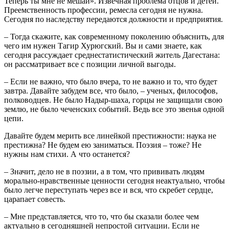
Теперь ты мне не мешай». Извечная проблема отцов и детей.
Преемственность профессии, ремесла сегодня не нужна.
Сегодня по наследству передаются должности и предприятия.
– Тогда скажите, как современному поколению объяснить, для
чего им нужен Тагир Хурюгский. Вы и сами знаете, как
сегодня рассуждает среднестатистический житель Дагестана:
он рассматривает все с позиции личной выгоды.
– Если не важно, что было вчера, то не важно и то, что будет
завтра. Давайте забудем все, что было, – ученых, философов,
полководцев. Не было Надыр-шаха, горцы не защищали свою
землю, не было чеченских событий. Ведь все это звенья одной
цепи.
Давайте будем мерить все линейкой престижности: наука не
престижна? Не будем ею заниматься. Поэзия – тоже? Не
нужны нам стихи. А что останется?
– Значит, дело не в поэзии, а в том, что прививать людям
морально-нравственные ценности сегодня неактуально, чтобы
было легче переступать через все и вся, что скребет сердце,
царапает совесть.
– Мне представляется, что то, что бы сказали более чем
актуально в сегодняшней непростой ситуации. Если не