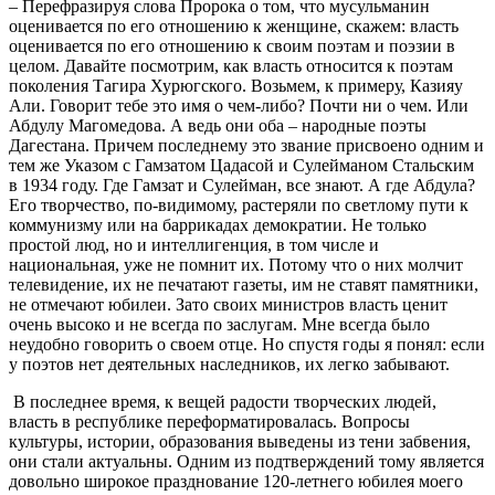
– Перефразируя слова Пророка о том, что мусульманин
оценивается по его отношению к женщине, скажем: власть
оценивается по его отношению к своим поэтам и поэзии в
целом. Давайте посмотрим, как власть относится к поэтам
поколения Тагира Хурюгского. Возьмем, к примеру, Казияу
Али. Говорит тебе это имя о чем-либо? Почти ни о чем. Или
Абдулу Магомедова. А ведь они оба – народные поэты
Дагестана. Причем последнему это звание присвоено одним и
тем же Указом с Гамзатом Цадасой и Сулейманом Стальским
в 1934 году. Где Гамзат и Сулейман, все знают. А где Абдула?
Его творчество, по-видимому, растеряли по светлому пути к
коммунизму или на баррикадах демократии. Не только
простой люд, но и интеллигенция, в том числе и
национальная, уже не помнит их. Потому что о них молчит
телевидение, их не печатают газеты, им не ставят памятники,
не отмечают юбилеи. Зато своих министров власть ценит
очень высоко и не всегда по заслугам. Мне всегда было
неудобно говорить о своем отце. Но спустя годы я понял: если
у поэтов нет деятельных наследников, их легко забывают.
В последнее время, к вещей радости творческих людей,
власть в республике переформатировалась. Вопросы
культуры, истории, образования выведены из тени забвения,
они стали актуальны. Одним из подтверждений тому является
довольно широкое празднование 120-летнего юбилея моего