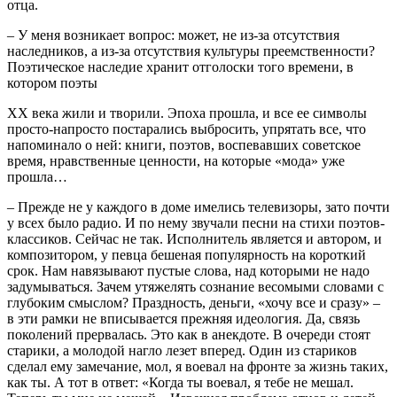
отца.
– У меня возникает вопрос: может, не из-за отсутствия
наследников, а из-за отсутствия культуры преемственности?
Поэтическое наследие хранит отголоски того времени, в
котором поэты
XX века жили и творили. Эпоха прошла, и все ее символы
просто-напросто постарались выбросить, упрятать все, что
напоминало о ней: книги, поэтов, воспевавших советское
время, нравственные ценности, на которые «мода» уже
прошла…
– Прежде не у каждого в доме имелись телевизоры, зато почти
у всех было радио. И по нему звучали песни на стихи поэтов-
классиков. Сейчас не так. Исполнитель является и автором, и
композитором, у певца бешеная популярность на короткий
срок. Нам навязывают пустые слова, над которыми не надо
задумываться. Зачем утяжелять сознание весомыми словами с
глубоким смыслом? Праздность, деньги, «хочу все и сразу» –
в эти рамки не вписывается прежняя идеология. Да, связь
поколений прервалась. Это как в анекдоте. В очереди стоят
старики, а молодой нагло лезет вперед. Один из стариков
сделал ему замечание, мол, я воевал на фронте за жизнь таких,
как ты. А тот в ответ: «Когда ты воевал, я тебе не мешал.