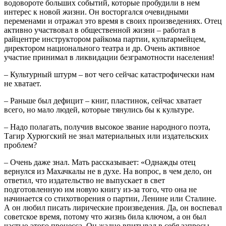
водовороте больших событий, которые пробудили в нем
интерес к новой жизни. Он восторгался очевидными
переменами и отражал это время в своих произведениях. Отец
активно участвовал в общественной жизни – работал в
райцентре инструктором райкома партии, культармейцем,
директором национального театра и др. Очень активное
участие принимал в ликвидации безграмотности населения!
– Культурный штурм – вот чего сейчас катастрофически нам
не хватает.
– Раньше был дефицит – книг, пластинок, сейчас хватает
всего, но мало людей, которые тянулись бы к культуре.
– Надо полагать, получив высокое звание народного поэта,
Тагир Хурюгский не знал материальных или издательских
проблем?
– Очень даже знал. Мать рассказывает: «Однажды отец
вернулся из Махачкалы не в духе. На вопрос, в чем дело, он
ответил, что издательство не выпускает в свет
подготовленную им новую книгу из-за того, что она не
начинается со стихотворения о партии, Ленине или Сталине.
А он любил писать лирические произведения. Да, он воспевал
советское время, потому что жизнь била ключом, а он был
частью этого процесса. Он жадно впитывал в себя запросы