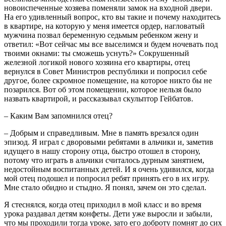
новоиспеченные хозяева поменяли замок на входной двери.
На его удивленный вопрос, кто вы такие и почему находитесь
в квартире, на которую у меня имеется ордер, нагловатый
мужчина позвал беременную седьмым ребенком жену и
ответил: «Вот сейчас мы все выселимся и будем ночевать под
твоими окнами: ты сможешь уснуть?» Сокрушенный
железной логикой нового хозяина его квартиры, отец
вернулся в Совет Министров республики и попросил себе
другое, более скромное помещение, на которое никто бы не
позарился. Вот об этом помещении, которое нельзя было
назвать квартирой, и рассказывал скульптор Гейбатов.
– Каким Вам запомнился отец?
– Добрым и справедливым. Мне в память врезался один
эпизод. Я играл с дворовыми ребятами в альчики и, заметив
идущего в нашу сторону отца, быстро отошел в сторону,
потому что играть в альчики считалось дурным занятием,
недостойным воспитанных детей. И я очень удивился, когда
мой отец подошел и попросил ребят принять его в их игру.
Мне стало обидно и стыдно. Я понял, зачем он это сделал.
Я стеснялся, когда отец приходил в мой класс и во время
урока раздавал детям конфеты. Дети уже выросли и забыли,
что мы проходили тогда уроке, зато его доброту помнят до сих