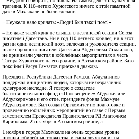
– Неудобно говорить, но никак. На самом деле это культурная
трагедия. К 110–летию Хурюгского ничего к этой памятной
дате в Махачкале не было сделано.
– Неужели надо кричать: «Люди! Был такой поэт!»
– Но даже такой крик не слышат в лезгинской секции Союза
писателей Дагестана. Ни в год 110-летнего юбилея, ни в этот
раз ни один лезгинский поэт, включая и руководителя секции,
ныне народного писателя Дагестана Абдуселима Исмаилова,
не принимали участия в юбилейных мероприятиях в честь
Тагира Хурюгского на его родине, в Ахтынском районе. Зато
покойный Расул Гамзатов приезжал дважды.
Президент Республики Дагестан Рамазан Абдулатипов
поддержал инициативу людей, которым не безразлично
культурное наследие. Я говорю о создателе
благотворительного фонда «Просвещение» Абдулжелиле
Абдулкеримове и его отце, президенте фонда Махмуде
Абдулкеримове. Был создан Оргкомитет по подготовке и
проведению юбилейных мероприятий во главе с Первым
заместителем Председателя Правительства РД Анатолием
Карибовым. 25 октября в Ахтынском районе, а
1 ноября в городе Махачкале на очень хорошем уровне
прошли юбилейные торжества, изданы двухтомник на