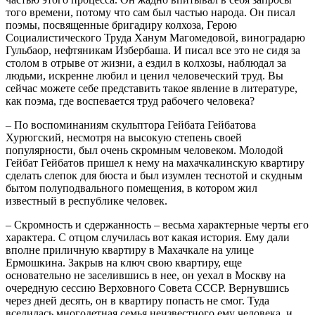
того времени, потому что сам был частью народа. Он писал
поэмы, посвященные бригадиру колхоза, Герою
Социалистического Труда Ханум Магомедовой, виноградарю
Гульбаор, нефтяникам Избербаша. И писал все это не сидя за
столом в отрыве от жизни, а ездил в колхозы, наблюдал за
людьми, искренне любил и ценил человеческий труд. Вы
сейчас можете себе представить такое явление в литературе,
как поэма, где воспевается труд рабочего человека?
– По воспоминаниям скульптора Гейбата Гейбатова
Хурюгский, несмотря на высокую степень своей
популярности, был очень скромным человеком. Молодой
Гейбат Гейбатов пришел к нему на махачкалинскую квартиру
сделать слепок для бюста и был изумлен теснотой и скудным
бытом полуподвального помещения, в котором жил
известный в республике человек.
– Скромность и сдержанность – весьма характерные черты его
характера. С отцом случилась вот какая история. Ему дали
вполне приличную квартиру в Махачкале на улице
Ермошкина. Закрыв на ключ свою квартиру, еще
основательно не заселившись в нее, он уехал в Москву на
очередную сессию Верховного Совета СССР. Вернувшись
через дней десять, он в квартиру попасть не смог. Туда
вселилась многодетная семья неизвестного ему человека, и