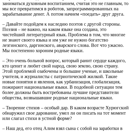
заниматься духовным воспитанием, считая это не главным, то
мы все превратимся в роботов, запрограммированных на
зарабатывание денег. А потом начнем «поедать» друг друга.
– Давайте подойдем к наследию поэтов с другой стороны.
Поэзия – не важно, на каком языке она создана, это
чистейший литературный язык. Проблема в том, что многие
не знают своего языка и им уже не нужно богатство
лезгинского, даргинского, аварского слова. Вот что ужасно.
Мы постепенно хороним родные языки.
– Это очень больной вопрос, который ранит сердце каждого,
кто ценит и любит свой народ, свою землю, свою страну.
Этой проблемой озабочены и большие ученые, и школьные
учителя, и журналисты с патриотической жилкой. Такие
новые понятия и явления, как урбанизация, глобализация,
пожирают национальные языки. В подобной ситуации тем
более должны быть востребованы лучшие представители
общества, возвышавшие родные национальные языки.
– Творение стихов – особый дар. В каком возрасте Хурюгский
обнаружил свое дарование, умел ли он писать на тот момент
или слагал стихи в устной форме?
– Наш дед, его отец Алим взял сына с собой на заработки в