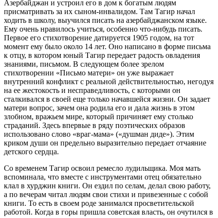
Азербайджан и устроил его в дом к богатым людям
присматривать за их сыном-инвалидом. Там Тагир начал
ходить в школу, выучился писать на азербайджанском языке.
Ему очень нравилось учиться, особенно что-нибудь писать.
Первое его стихотворение датируется 1905 годом, на тот
момент ему было около 14 лет. Оно написано в форме письма
к отцу, в котором юный Тагир передает радость овладения
знаниями, письмом. В следующем более зрелом
стихотворении «Письмо матери» он уже выражает
внутренний конфликт с реальной действительностью, негодуя
на ее жестокость и несправедливость, с которыми он
сталкивался в своей еще только начавшейся жизни. Он задает
матери вопрос, зачем она родила его и дала жизнь в этом
злобном, вражьем мире, который причиняет ему столько
страданий. Здесь впервые в ряду поэтических образов
использовано слово «враг-мама» («душман диде»). Этим
криком души он предельно выразительно передает отчаяние
детского сердца.
Со временем Тагир освоил ремесло лудильщика. Моя мать
вспоминала, что вместе с инструментами отец обязательно
клал в хурджин книги. Он ездил по селам, делал свою работу,
а по вечерам читал людям свои стихи и привезенные с собой
книги. То есть в своем роде занимался просветительской
работой. Когда в горы пришла советская власть, он очутился в